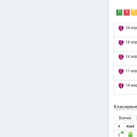
П
З
Р
24 апр
18 апр
14 апр
11 апр
14 мар
Класиран
Всички
#
Клуб
▲
1