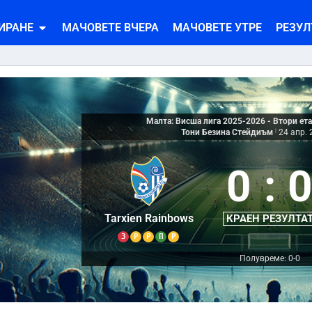
ИРАНЕ
МАЧОВЕТЕ ВЧЕРА
МАЧОВЕТЕ УТРЕ
РЕЗУЛ
Малта: Висша лига 2025-2026 - Втори ета
Тони Безина Стейдиъм
|
24 апр. 
0
:
Tarxien Rainbows
КРАЕН РЕЗУЛТА
З
Р
Р
П
Р
Полувреме: 0-0