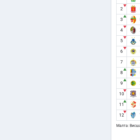
▼
2
▲
3
▼
4
▼
5
▼
6
7
▲
8
▲
9
▼
10
▲
11
▼
12
Малта: Висша