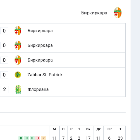
Биркиркара
0
Биркиркара
0
Биркиркара
0
Биркиркара
0
Zabbar St. Patrick
2
Флориана
М
П
Р
З
Вк
Дг
ГР
Т
11
7
2
2
17
11
6
23
П
П
П
З
Р