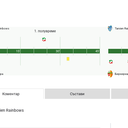
ainbows
Tarxien R
1. полувреме
15'
30'
45'
ра
Биркирка
Коментар
Състави
xien Rainbows