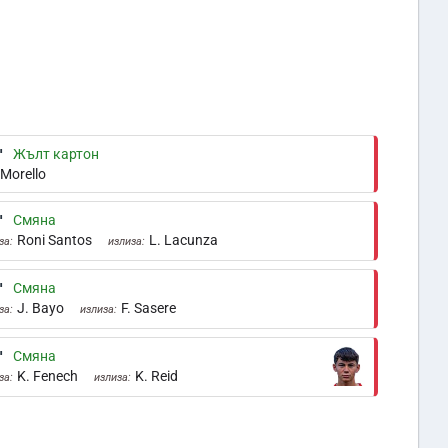
'
Жълт картон
 Morello
'
Смяна
Roni Santos
L. Lacunza
за:
излиза:
'
Смяна
J. Bayo
F. Sasere
за:
излиза:
'
Смяна
K. Fenech
K. Reid
за:
излиза: