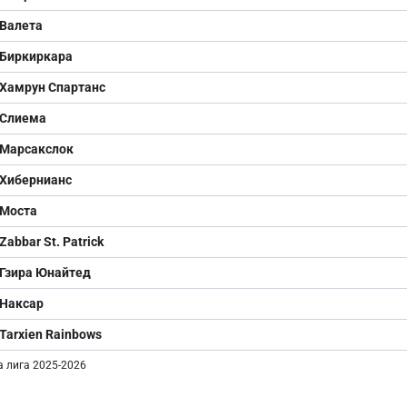
Валета
Биркиркара
Хамрун Спартанс
Слиема
Марсакслок
Хибернианс
Моста
Zabbar St. Patrick
Гзира Юнайтед
Наксар
Tarxien Rainbows
 лига 2025-2026