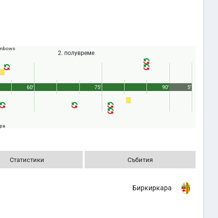
ainbows
2. полувреме
60'
75'
90'
5'
ра
Статистики
Събития
Биркиркара