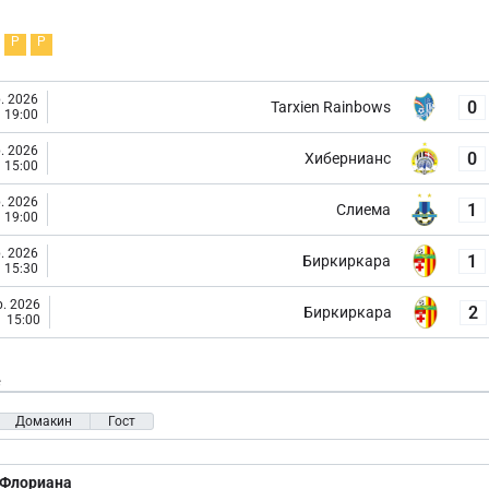
Р
Р
. 2026
0
Tarxien Rainbows
19:00
. 2026
0
Хибернианс
15:00
. 2026
1
Слиема
19:00
. 2026
1
Биркиркара
15:30
. 2026
2
Биркиркара
15:00
е
Домакин
Гост
Флориана