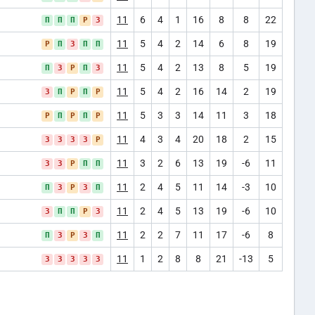
11
6
4
1
16
8
8
22
П
П
П
Р
З
11
5
4
2
14
6
8
19
Р
П
З
П
П
11
5
4
2
13
8
5
19
П
З
Р
П
З
11
5
4
2
16
14
2
19
З
П
Р
П
Р
11
5
3
3
14
11
3
18
Р
П
Р
П
Р
11
4
3
4
20
18
2
15
З
З
З
З
Р
11
3
2
6
13
19
-6
11
З
З
Р
П
П
11
2
4
5
11
14
-3
10
П
З
Р
З
П
11
2
4
5
13
19
-6
10
З
П
П
Р
З
11
2
2
7
11
17
-6
8
П
З
Р
З
П
11
1
2
8
8
21
-13
5
З
З
З
З
З