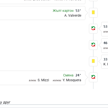
Жълт картон
53'
A. Valverde
53
вли
46
вли
33
K. 
Смяна
24'
S. Mizzi
Y. Mosquera
влиза:
излиза:
у друг