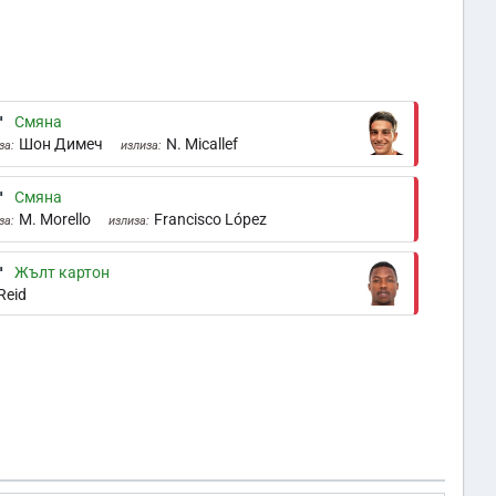
'
Смяна
Шон Димеч
N. Micallef
за:
излиза:
'
Смяна
M. Morello
Francisco López
за:
излиза:
'
Жълт картон
Reid