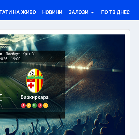
ТАТИ НА ЖИВО
НОВИНИ
ЗАЛОЗИ
ПО ТВ ДНЕС
п - Плейаут
|
Кръг 31
2026
-
19:00
0
Биркиркара
Т
З
Р
П
З
Р