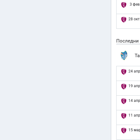
3 фев
28 окт
Последни
Ta
24 апр
19 апр
14 апр
11 апр
15 мар