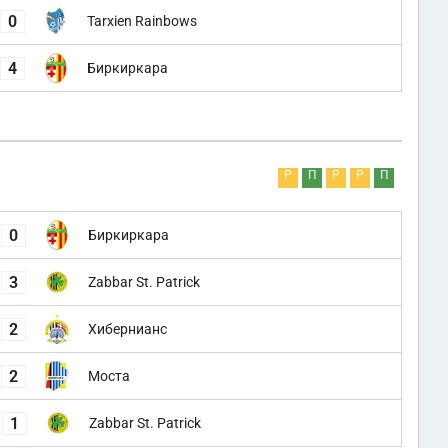
0
Tarxien Rainbows
4
Биркиркара
Р
П
Р
Р
П
0
Биркиркара
3
Zabbar St. Patrick
2
Хибернианс
2
Моста
1
Zabbar St. Patrick