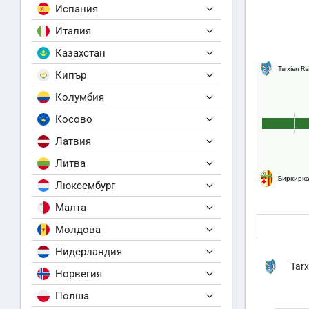
Испания
Италия
Казахстан
Tarxien R
Кипър
Колумбия
Косово
Латвия
Литва
Биркирка
Люксембург
Малта
Молдова
Нидерландия
Tar
Норвегия
Полша