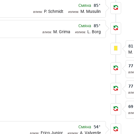
Смяна
85'
P. Schmidt
M. Musulin
влиза:
излиза:
Смяна
85'
M. Grima
L. Borg
влиза:
излиза:
81
M.
77
вли
77
вли
69
вли
Смяна
54'
Erico Junior
A. Valverde
влиза:
излиза: