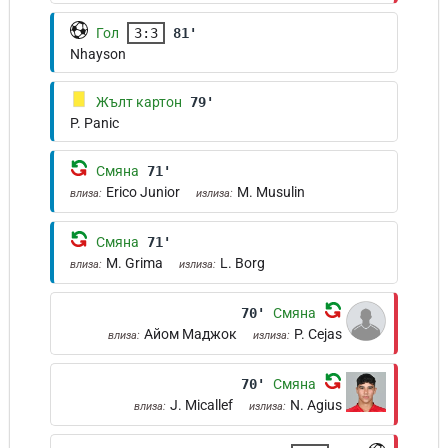
Гол
3:3
81'
Nhayson
Жълт картон
79'
P. Panic
Смяна
71'
Erico Junior
M. Musulin
влиза:
излиза:
Смяна
71'
M. Grima
L. Borg
влиза:
излиза:
70'
Смяна
Айом Маджок
P. Cejas
влиза:
излиза:
70'
Смяна
J. Micallef
N. Agius
влиза:
излиза: