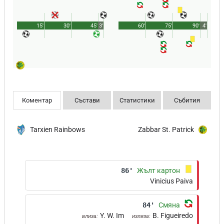
15'
30'
45'
3'
60'
75'
90'
4'
Коментар
Състави
Статистики
Събития
Tarxien Rainbows
Zabbar St. Patrick
86'
Жълт картон
Vinicius Paiva
84'
Смяна
Y. W. Im
B. Figueiredo
влиза:
излиза: