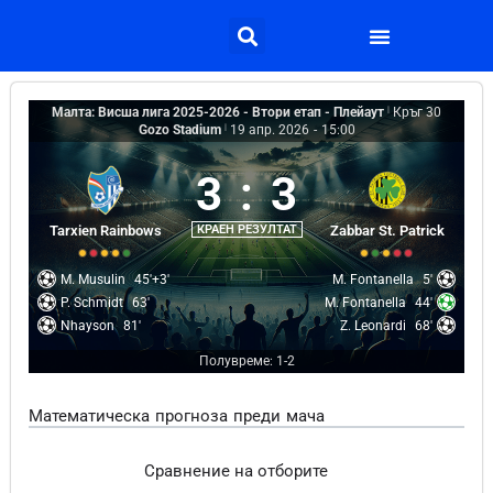
Малта: Висша лига 2025-2026 - Втори етап - Плейаут
|
Кръг 30
Gozo Stadium
|
19 апр. 2026
-
15:00
3
:
3
Tarxien Rainbows
КРАЕН РЕЗУЛТАТ
Zabbar St. Patrick
M. Musulin
45'+3'
M. Fontanella
5'
P. Schmidt
63'
M. Fontanella
44'
Nhayson
81'
Z. Leonardi
68'
Полувреме: 1-2
Математическа прогноза преди мача
Сравнение на отборите