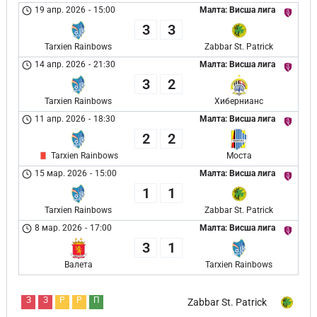
19 апр. 2026
-
15:00
Малта: Висша лига
3
3
Tarxien Rainbows
Zabbar St. Patrick
14 апр. 2026
-
21:30
Малта: Висша лига
3
2
Tarxien Rainbows
Хибернианс
11 апр. 2026
-
18:30
Малта: Висша лига
2
2
Tarxien Rainbows
Моста
15 мар. 2026
-
15:00
Малта: Висша лига
1
1
Tarxien Rainbows
Zabbar St. Patrick
8 мар. 2026
-
17:00
Малта: Висша лига
3
1
Валета
Tarxien Rainbows
З
З
Р
Р
П
Zabbar St. Patrick