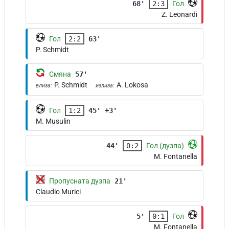
68'
2:3
Гол
Z. Leonardi
Гол
2:2
63'
P. Schmidt
Смяна
57'
P. Schmidt
A. Lokosa
влиза:
излиза:
Гол
1:2
45' +3'
M. Musulin
44'
0:2
Гол (дузпа)
M. Fontanella
Пропусната дузпа
21'
Claudio Murici
5'
0:1
Гол
M. Fontanella