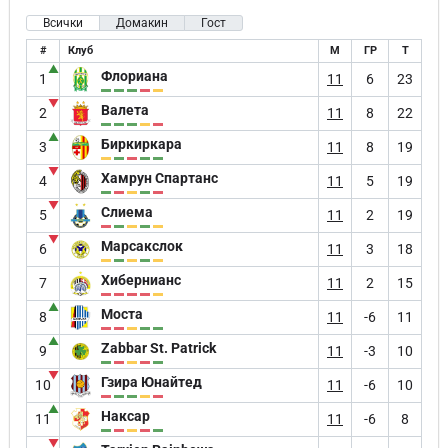
Всички
Домакин
Гост
#
Клуб
М
ГР
Т
▲
Флориана
1
11
6
23
▼
Валета
2
11
8
22
▲
Биркиркара
3
11
8
19
▼
Хамрун Спартанс
4
11
5
19
▼
Слиема
5
11
2
19
▼
Марсакслок
6
11
3
18
Хибернианс
7
11
2
15
▲
Моста
8
11
-6
11
▲
Zabbar St. Patrick
9
11
-3
10
▼
Гзира Юнайтед
10
11
-6
10
▲
Наксар
11
11
-6
8
▼