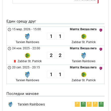
Един срещу друг
15 мар. 2026
-
15:00
Малта: Висша лига
1
1
Tarxien Rainbows
Zabbar St. Patrick
24 ное. 2025
-
22:00
Малта: Висша лига
2
2
Zabbar St. Patrick
Tarxien Rainbows
20 сеп. 2025
-
20:15
Малта: Висша лига
1
1
Tarxien Rainbows
Zabbar St. Patrick
Последни мачове
Р
П
Р
Р
П
Tarxien Rainbows