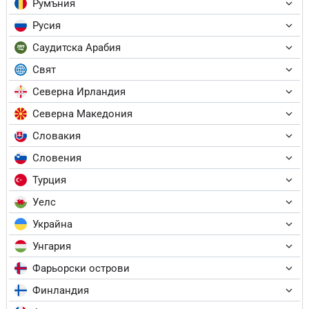
Румъния
Русия
Саудитска Арабия
Свят
Северна Ирландия
Северна Македония
Словакия
Словения
Турция
Уелс
Украйна
Унгария
Фарьорски острови
Финландия