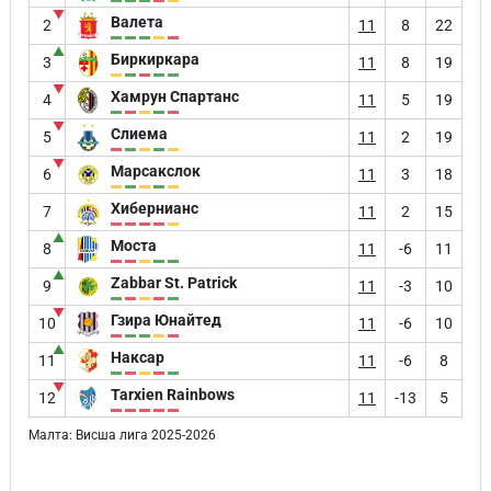
▼
Валета
2
11
8
22
▲
Биркиркара
3
11
8
19
▼
Хамрун Спартанс
4
11
5
19
▼
Слиема
5
11
2
19
▼
Марсакслок
6
11
3
18
Хибернианс
7
11
2
15
▲
Моста
8
11
-6
11
▲
Zabbar St. Patrick
9
11
-3
10
▼
Гзира Юнайтед
10
11
-6
10
▲
Наксар
11
11
-6
8
▼
Tarxien Rainbows
12
11
-13
5
Малта: Висша лига 2025-2026