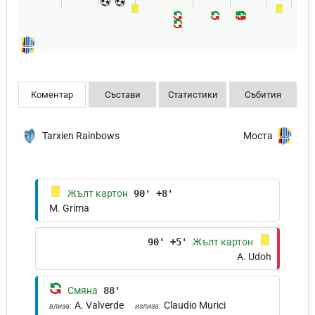
Коментар
Състави
Статистики
Събития
Tarxien Rainbows
Моста
Жълт картон
90' +8'
M. Grima
90' +5'
Жълт картон
A. Udoh
Смяна
88'
A. Valverde
Claudio Murici
влиза:
излиза: