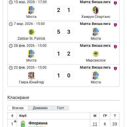
15 мар. 2026
-
17:00
Малта: Висша лига
2
1
Моста
Хамрун Спартанс
7 мар. 2026
-
15:00
Малта: Висша лига
5
3
Zabbar St. Patrick
Моста
28 фев. 2026
-
15:00
Малта: Висша лига
1
2
Моста
Марсакслок
22 фев. 2026
-
15:00
Малта: Висша лига
1
0
Гзира Юнайтед
Моста
Класиране
Всички
Домакин
Гост
#
Клуб
М
ГР
Т
▲
Флориана
1
11
6
23