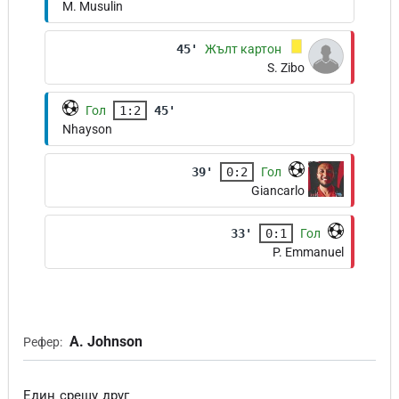
M. Musulin
45'
Жълт картон
S. Zibo
Гол
1:2
45'
Nhayson
39'
0:2
Гол
Giancarlo
33'
0:1
Гол
P. Emmanuel
A. Johnson
Рефер:
Един срещу друг