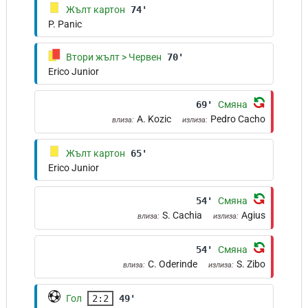
Жълт картон
74'
P. Panic
Втори жълт > Червен
70'
Erico Junior
69'
Смяна
A. Kozic
Pedro Cacho
влиза:
излиза:
Жълт картон
65'
Erico Junior
54'
Смяна
S. Cachia
Agius
влиза:
излиза:
54'
Смяна
C. Oderinde
S. Zibo
влиза:
излиза:
Гол
2:2
49'