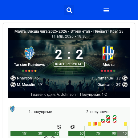
Малта: Висша лига 2025-2026 - Втори етап - Плейаут
|
Кръг 28
11 апр. 2026
-
18:30
2
:
2
Tarxien Rainbows
КРАЕН РЕЗУЛТАТ
Моста
Nhayson
45'
P. Emmanuel
33'
M. Musulin
49'
Giancarlo
39'
Главен съдия: A. Johnson
Полувреме: 1-2
|
1. полувреме
2. полувреме
15'
30'
45'
60'
75'
90'
10'