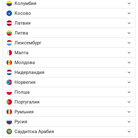
Колумбия
Косово
Латвия
Литва
Люксембург
Малта
Молдова
Нидерландия
Норвегия
Полша
Португалия
Румъния
Русия
Саудитска Арабия