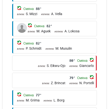
Смяна
88'
S. Mizzi
A. Vella
влиза:
излиза:
Смяна
82'
M. Aguek
A. Lokosa
влиза:
излиза:
Смяна
82'
P. Schmidt
M. Musulin
влиза:
излиза:
80'
Смяна
S. Eikwu-Ojo
Giancarlo
влиза:
излиза:
79'
Смяна
Z. Brincat
N. Portelli
влиза:
излиза:
Смяна
77'
M. Grima
L. Borg
влиза:
излиза: