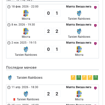
18 фев. 2026
-
22:00
Малта: Висша лига
0
1
Моста
Tarxien Rainbows
8 ян. 2026
-
19:30
Малта: Висша лига
2
2
Моста
Tarxien Rainbows
2 ное. 2025
-
19:15
Малта: Висша лига
0
1
Tarxien Rainbows
Моста
Последни мачове
Р
П
Р
Р
П
Tarxien Rainbows
11 апр. 2026
-
18:30
Малта: Висша лига
2
2
Tarxien Rainbows
Моста