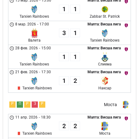
15 мар. 2026
-
15:00
Малта: Висша лига
1
1
Tarxien Rainbows
Zabbar St. Patrick
8 мар. 2026
-
17:00
Малта: Висша лига
3
1
Валета
Tarxien Rainbows
28 фев. 2026
-
15:00
Малта: Висша лига
1
1
Tarxien Rainbows
Слиема
21 фев. 2026
-
17:30
Малта: Висша лига
1
2
Tarxien Rainbows
Наксар
Р
П
Р
З
Р
Моста
11 апр. 2026
-
18:30
Малта: Висша лига
2
2
Tarxien Rainbows
Моста