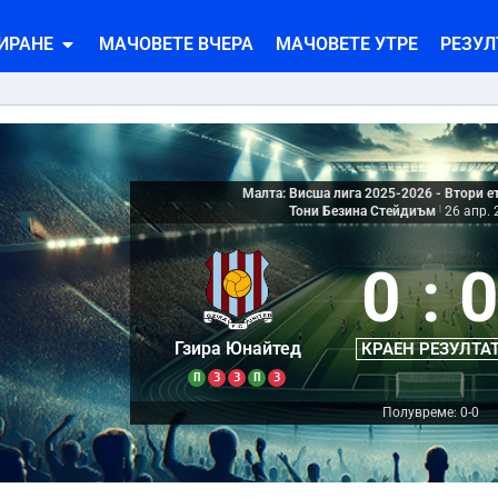
ИРАНЕ
МАЧОВЕТЕ ВЧЕРА
МАЧОВЕТЕ УТРЕ
РЕЗУЛ
Малта: Висша лига 2025-2026 - Втори ет
Тони Безина Стейдиъм
|
26 апр. 
0
:
Гзира Юнайтед
КРАЕН РЕЗУЛТА
П
З
З
П
З
Полувреме: 0-0