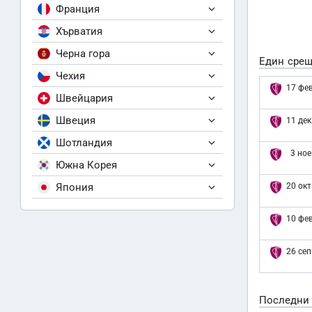
Франция
Хърватия
Черна гора
Един срещ
Чехия
17 фев
Швейцария
Швеция
11 дек
Шотландия
3 ное
Южна Корея
Япония
20 окт
10 фев
26 сеп
Последни