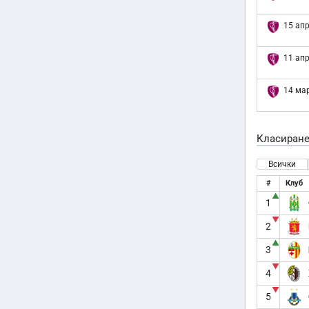
15 апр
11 апр
14 мар
Класиран
Всички
#
Клуб
▲
1
▼
2
▲
3
▼
4
▼
5