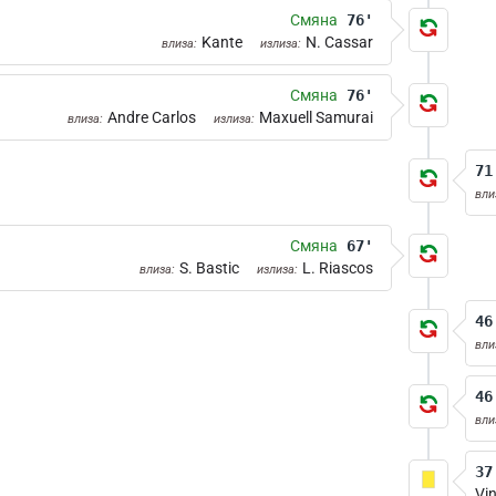
Смяна
76'
Kante
N. Cassar
влиза:
излиза:
Смяна
76'
Andre Carlos
Maxuell Samurai
влиза:
излиза:
71
вли
Смяна
67'
S. Bastic
L. Riascos
влиза:
излиза:
46
вли
46
вли
37
Vin