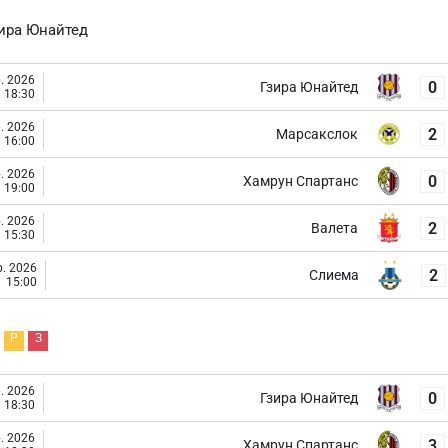
ира Юнайтед
. 2026
0
Гзира Юнайтед
18:30
. 2026
2
Марсакслок
16:00
. 2026
0
Хамрун Спартанс
19:00
. 2026
2
Валета
15:30
. 2026
2
Слиема
15:00
Р
З
. 2026
0
Гзира Юнайтед
18:30
. 2026
3
Хамрун Спартанс