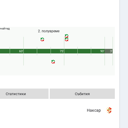
Юнайтед
2. полувреме
60'
75'
90'
3'
Статистики
Събития
Наксар