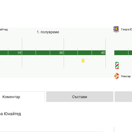
айтед
Гзира 
1. полувреме
15'
30'
45'
Наксар
Коментар
Състави
ра Юнайтед