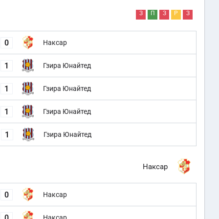
З
П
З
Р
З
0
Наксар
1
Гзира Юнайтед
1
Гзира Юнайтед
1
Гзира Юнайтед
1
Гзира Юнайтед
Наксар
0
Наксар
0
Наксар