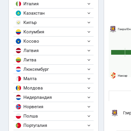
Италия
Казахстан
Кипър
Гзира Юн
Колумбия
Косово
Латвия
Литва
Люксембург
Наксар
Малта
Молдова
Нидерландия
Норвегия
Гзи
Полша
Португалия