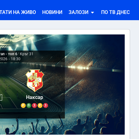
ТАТИ НА ЖИВО
НОВИНИ
ЗАЛОЗИ
ПО ТВ ДНЕС
ап - топ 6
|
Кръг 31
2026
-
18:30
0
Наксар
Т
Р
П
З
Р
З