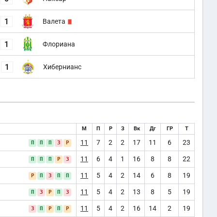
1
Валета
1
Флориана
1
Хибернианс
М
П
Р
З
Вк
Дг
ГР
Т
11
7
2
2
17
11
6
23
П
П
П
З
Р
11
6
4
1
16
8
8
22
П
П
П
Р
З
11
5
4
2
14
6
8
19
Р
П
З
П
П
11
5
4
2
13
8
5
19
П
З
Р
П
З
11
5
4
2
16
14
2
19
З
П
Р
П
Р