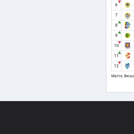
▼
6
7
▲
8
▲
9
▼
10
▲
11
▼
12
Малта: Висша