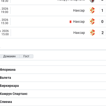
18:30
. 2026
1
Наксар
19:00
. 2026
0
Наксар
15:30
. 2026
2
Наксар
15:00
е
Домакин
Гост
Флориана
Валета
Биркиркара
Хамрун Спартанс
Слиема