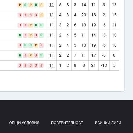
11
5
3
3
14
11
3
18
Р
П
Р
П
Р
11
4
3
4
20
18
2
15
З
З
З
З
Р
11
3
2
6
13
19
-6
11
З
З
Р
П
П
11
2
4
5
11
14
-3
10
П
З
Р
З
П
11
2
4
5
13
19
-6
10
З
П
П
Р
З
11
2
2
7
11
17
-6
8
П
З
Р
З
П
11
1
2
8
8
21
-13
5
З
З
З
З
З
ОБЩИ УСЛОВИЯ
ПОВЕРИТЕЛНОСТ
ВСИЧКИ ЛИГИ