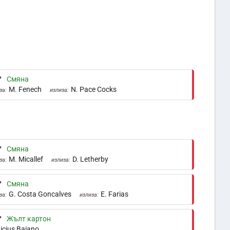
'
Смяна
M. Fenech
N. Pace Cocks
за:
излиза:
'
Смяна
M. Micallef
D. Letherby
за:
излиза:
'
Смяна
G. Costa Goncalves
E. Farias
за:
излиза:
'
Жълт картон
icius Baiano