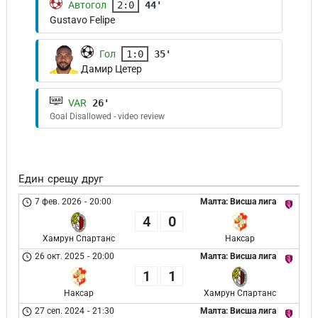
Автогол
2:0
44'
Gustavo Felipe
Гол
1:0
35'
Дамир Цетер
VAR
26'
Goal Disallowed - video review
Един срещу друг
7 фев. 2026
-
20:00
Малта: Висша лига
4
0
Хамрун Спартанс
Наксар
26 окт. 2025
-
20:00
Малта: Висша лига
1
1
Наксар
Хамрун Спартанс
27 сеп. 2024
-
21:30
Малта: Висша лига