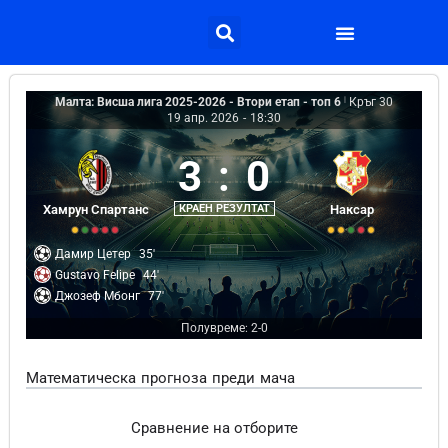
Малта: Висша лига 2025-2026 - Втори етап - топ 6
|
Кръг 30
19 апр. 2026
-
18:30
3
:
0
Хамрун Спартанс
КРАЕН РЕЗУЛТАТ
Наксар
Дамир Цетер
35'
Gustavo Felipe
44'
Джозеф Мбонг
77'
Полувреме: 2-0
Математическа прогноза преди мача
Сравнение на отборите