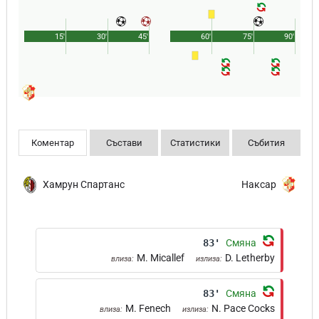
15'
30'
45'
60'
75'
90'
Коментар
Състави
Статистики
Събития
Хамрун Спартанс
Наксар
83'
Смяна
M. Micallef
D. Letherby
влиза:
излиза:
83'
Смяна
M. Fenech
N. Pace Cocks
влиза:
излиза: