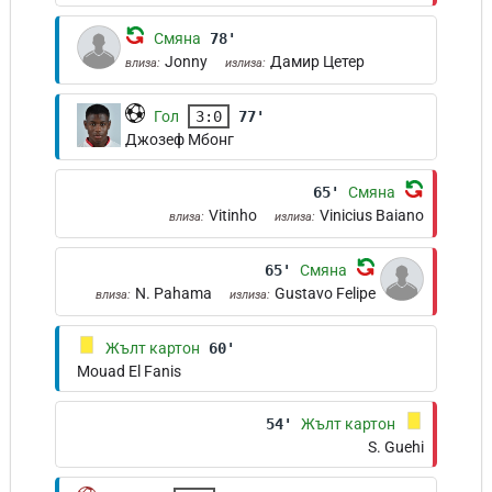
Смяна
78'
Jonny
Дамир Цетер
влиза:
излиза:
Гол
3:0
77'
Джозеф Мбонг
65'
Смяна
Vitinho
Vinicius Baiano
влиза:
излиза:
65'
Смяна
N. Pahama
Gustavo Felipe
влиза:
излиза:
Жълт картон
60'
Mouad El Fanis
54'
Жълт картон
S. Guehi