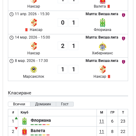
Наксар
Валета
11 апр. 2026
-
15:30
Малта: Висша лига
0
1
Наксар
Флориана
14 мар. 2026
-
15:00
Малта: Висша лига
2
1
Наксар
Хибернианс
8 мар. 2026
-
17:30
Малта: Висша лига
1
1
Марсакслок
Наксар
Класиране
Всички
Домакин
Гост
#
Клуб
М
ГР
Т
▲
Флориана
1
11
6
23
▼
Валета
2
11
8
22