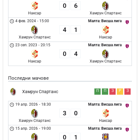
0
6
Наксар
Хамрун Спартанс
4 фев. 2024
-
15:00
Малта: Висша лига
4
1
Хамрун Спартанс
Наксар
23 сеп. 2023
-
20:15
Малта: Висша лига
0
4
Наксар
Хамрун Спартанс
Последни мачове
П
П
З
Р
З
Хамрун Спартанс
19 апр. 2026
-
18:30
Малта: Висша лига
3
0
Хамрун Спартанс
Наксар
15 апр. 2026
-
19:00
Малта: Висша лига
0
1