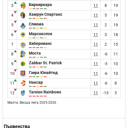
▲
Биркиркара
3
11
8
19
▼
Хамрун Спартанс
4
11
5
19
▼
Слиема
5
11
2
19
▼
Марсакслок
6
11
3
18
Хибернианс
7
11
2
15
▲
Моста
8
11
-6
11
▲
Zabbar St. Patrick
9
11
-3
10
▼
Гзира Юнайтед
10
11
-6
10
▲
Наксар
11
11
-6
8
▼
Tarxien Rainbows
12
11
-13
5
Малта: Висша лига 2025-2026
Първенства