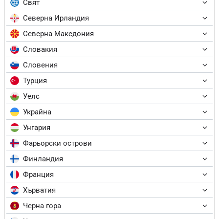
Свят
Северна Ирландия
Северна Македония
Словакия
Словения
Турция
Уелс
Украйна
Унгария
Фарьорски острови
Финландия
Франция
Хърватия
Черна гора