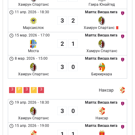
Хамрун Спартанс
Гзира Юнайтед
11 апр. 2026
-
18:30
Малта: Висша лига
3
2
Марсакслок
Хамрун Спартанс
15 мар. 2026
-
17:00
Малта: Висша лига
2
1
Моста
Хамрун Спартанс
8 мар. 2026
-
15:00
Малта: Висша лига
3
0
Хамрун Спартанс
Биркиркара
З
Р
З
Р
З
Наксар
19 апр. 2026
-
18:30
Малта: Висша лига
3
0
Хамрун Спартанс
Наксар
15 апр. 2026
-
19:00
Малта: Висша лига
1
1