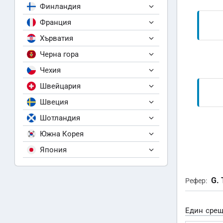
Финландия
Франция
Хърватия
Черна гора
Чехия
Швейцария
Швеция
Шотландия
Южна Корея
Япония
G.
Рефер:
Един срещ