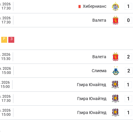
. 2026
1
Хибернианс
17:30
. 2026
0
Валета
17:30
Р
З
. 2026
2
Валета
15:30
. 2026
2
Слиема
15:00
. 2026
1
Гзира Юнайтед
15:00
. 2026
1
Гзира Юнайтед
17:30
. 2026
1
Гзира Юнайтед
15:00
е