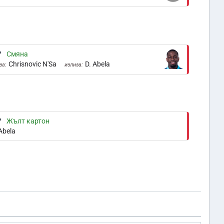
'
Смяна
Chrisnovic N'Sa
D. Abela
за:
излиза:
'
Жълт картон
Abela