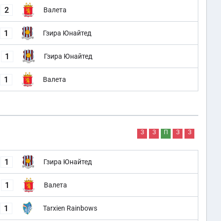
2
Валета
1
Гзира Юнайтед
1
Гзира Юнайтед
1
Валета
З
З
П
З
З
1
Гзира Юнайтед
1
Валета
1
Tarxien Rainbows