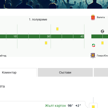
Валета
1. полувреме
15'
30'
45'
айтед
Гзира Юн
Коментар
Състави
ета
Жълт картон
90' +2'