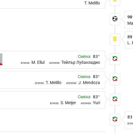
T. Melillo
90
Ma
89
L.
Смяна
83'
M. Ellul
Тейлър Лубанзадио
влиза:
излиза:
Смяна
83'
T. Melillo
J. Mendoza
влиза:
излиза:
Смяна
83'
S. Meijer
Yuri
влиза:
излиза:
83
вли