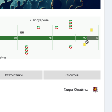
2. полувреме
60'
75'
90'
5'
айтед
Статистики
Събития
Гзира Юнайтед