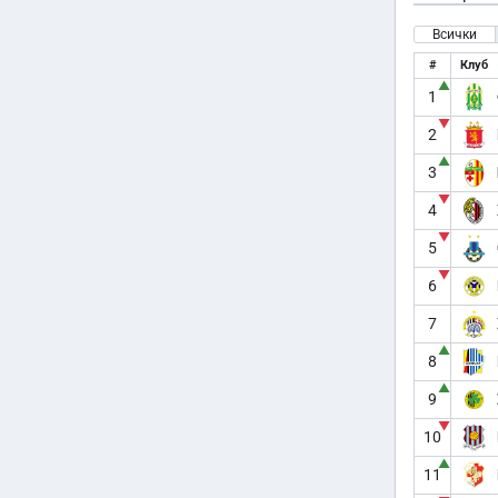
Всички
#
Клуб
▲
1
▼
2
▲
3
▼
4
▼
5
▼
6
7
▲
8
▲
9
▼
10
▲
11