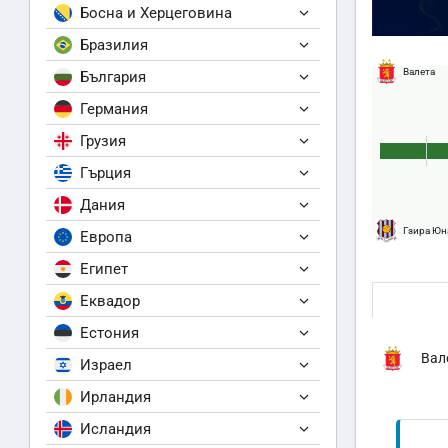
Босна и Херцеговина
Бразилия
Валета
България
Германия
Грузия
Гърция
Дания
Гзира Юн
Европа
Египет
Еквадор
Естония
Вал
Израел
Ирландия
Исландия