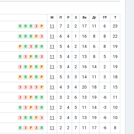
М
П
Р
З
Вк
Дг
ГР
Т
11
7
2
2
17
11
6
23
П
П
П
З
Р
11
6
4
1
16
8
8
22
П
П
П
Р
З
11
5
4
2
14
6
8
19
Р
П
З
П
П
11
5
4
2
13
8
5
19
П
З
Р
П
З
11
5
4
2
16
14
2
19
З
П
Р
П
Р
11
5
3
3
14
11
3
18
Р
П
Р
П
Р
11
4
3
4
20
18
2
15
З
З
З
З
Р
11
3
2
6
13
19
-6
11
З
З
Р
П
П
11
2
4
5
11
14
-3
10
П
З
Р
З
П
11
2
4
5
13
19
-6
10
З
П
П
Р
З
11
2
2
7
11
17
-6
8
П
З
Р
З
П