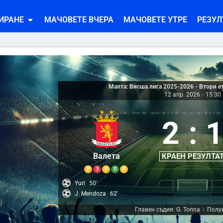
ИРАНЕ
МАЧОВЕТЕ ВЧЕРА
МАЧОВЕТЕ УТРЕ
РЕЗУЛ
Малта: Висша лига 2025-2026 - Втори ет
12 апр. 2026
-
15:30
2
:
Валета
КРАЕН РЕЗУЛТА
Р
З
Р
П
Р
Yuri
50'
J. Mendoza
62'
Главен съдия: G. Tonna
Полув
|