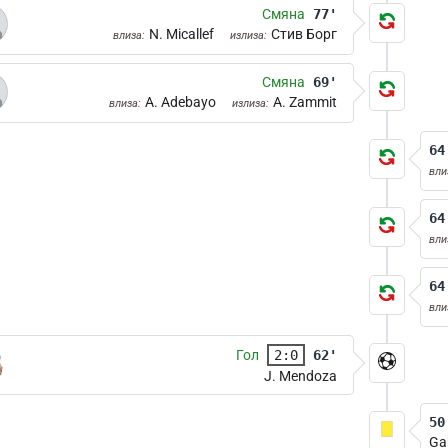
Смяна
77'
N. Micallef
Стив Борг
влиза:
излиза:
Смяна
69'
A. Adebayo
A. Zammit
влиза:
излиза:
64
вли
64
вли
64
вли
Гол
2:0
62'
J. Mendoza
50
Ga