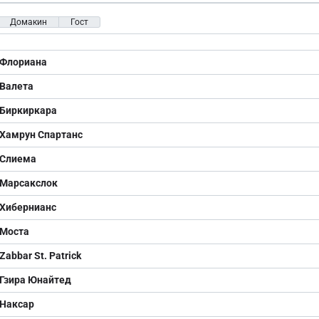
Домакин
Гост
Флориана
Валета
Биркиркара
Хамрун Спартанс
Слиема
Марсакслок
Хибернианс
Моста
Zabbar St. Patrick
Гзира Юнайтед
Наксар