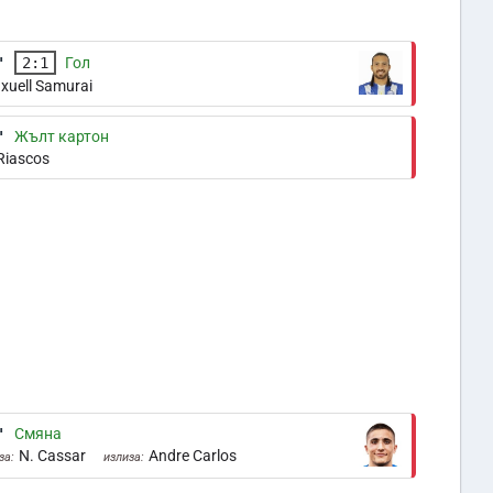
'
2:1
Гол
xuell Samurai
'
Жълт картон
 Riascos
'
Смяна
N. Cassar
Andre Carlos
за:
излиза: