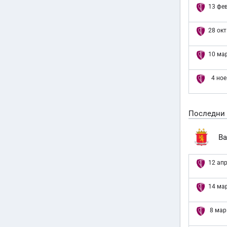
13 фев
28 окт
10 мар
4 ное
Последни
Ва
12 апр
14 мар
8 мар