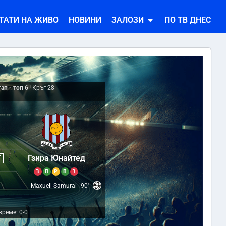
ТАТИ НА ЖИВО
НОВИНИ
ЗАЛОЗИ
ПО ТВ ДНЕС
ап - топ 6
|
Кръг 28
1
Гзира Юнайтед
Т
З
П
Р
П
З
Maxuell Samurai
90'
реме: 0-0