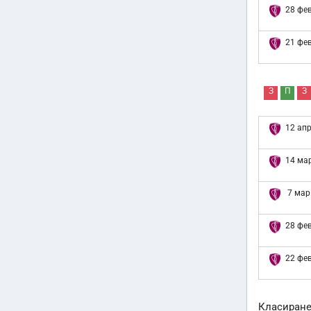
28 фев
21 фев
З
П
З
12 апр
14 мар
7 мар
28 фев
22 фев
Класиран