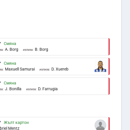
'
Смяна
A. Borg
B. Borg
за:
излиза:
'
Смяна
Maxuell Samurai
D. Xuereb
за:
излиза:
'
Смяна
J. Bonilla
D. Farrugia
за:
излиза:
'
Жълт картон
briel Mentz