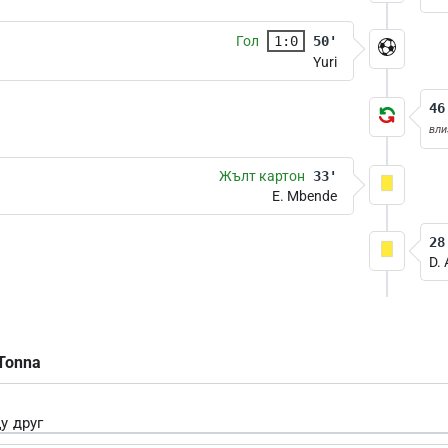
Гол
1:0
50'
Yuri
46
вли
Жълт картон
33'
E. Mbende
28
D. 
 Tonna
у друг