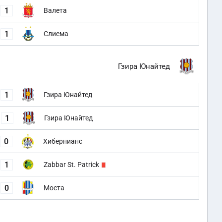
1
Валета
1
Слиема
Гзира Юнайтед
1
Гзира Юнайтед
1
Гзира Юнайтед
0
Хибернианс
1
Zabbar St. Patrick
0
Моста