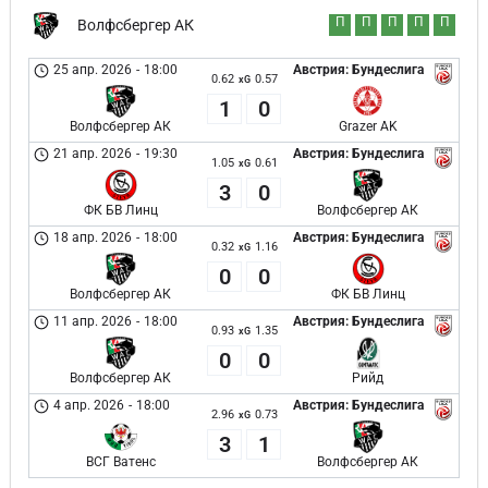
П
П
П
П
П
Волфсбергер АК
25 апр. 2026
-
18:00
Австрия: Бундеслига
0.62
0.57
xG
1
0
Волфсбергер АК
Grazer AK
21 апр. 2026
-
19:30
Австрия: Бундеслига
1.05
0.61
xG
3
0
ФК БВ Линц
Волфсбергер АК
18 апр. 2026
-
18:00
Австрия: Бундеслига
0.32
1.16
xG
0
0
Волфсбергер АК
ФК БВ Линц
11 апр. 2026
-
18:00
Австрия: Бундеслига
0.93
1.35
xG
0
0
Волфсбергер АК
Рийд
4 апр. 2026
-
18:00
Австрия: Бундеслига
2.96
0.73
xG
3
1
ВСГ Ватенс
Волфсбергер АК