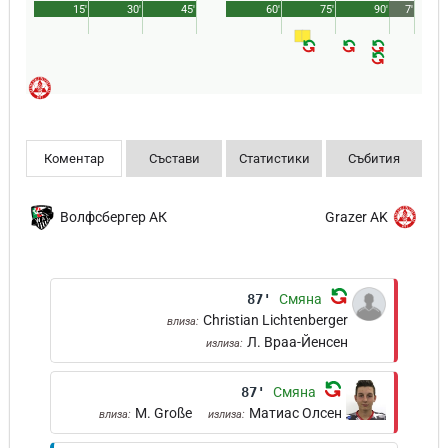
15'
30'
45'
60'
75'
90'
7'
Коментар
Състави
Статистики
Събития
Волфсбергер АК
Grazer AK
87'
Смяна
Christian Lichtenberger
влиза:
Л. Враа-Йенсен
излиза:
87'
Смяна
M. Große
Матиас Олсен
влиза:
излиза: