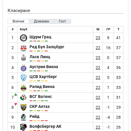
Класиране
Всички
Домакин
Гост
#
Клуб
М
ГР
Т
Щурм Грац
1
23
9
41
Ред Бул Залцбург
2
22
16
37
Ласк Линц
3
23
0
37
Аустрия Виена
4
22
4
36
ЦСВ Хартберг
5
22
5
33
Рапид Виена
6
22
1
33
▲
ВСГ Ватенс
7
22
1
31
▼
СКР Алтах
8
22
-1
29
Рийд
9
22
-4
28
Волфсбергер АК
10
22
-1
26