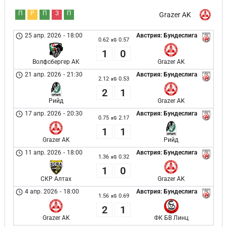
П
Р
П
З
П
Grazer AK
25 апр. 2026
-
18:00
Австрия: Бундеслига
0.62
0.57
xG
1
0
Волфсбергер АК
Grazer AK
21 апр. 2026
-
21:30
Австрия: Бундеслига
2.12
0.53
xG
2
1
Рийд
Grazer AK
17 апр. 2026
-
20:30
Австрия: Бундеслига
0.75
2.17
xG
1
1
Grazer AK
Рийд
11 апр. 2026
-
18:00
Австрия: Бундеслига
1.36
0.32
xG
1
0
СКР Алтах
Grazer AK
4 апр. 2026
-
18:00
Австрия: Бундеслига
1.56
0.69
xG
2
1
Grazer AK
ФК БВ Линц