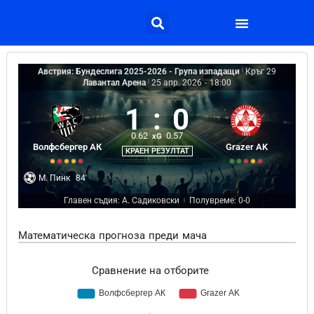
Австрия: Бундеслига 2025-2026 - Група изпадащи
|
Кръг 29
Лавантал Арена
|
25 апр. 2026
-
18:00
1
:
0
0.62
0.57
xG
Волфсбергер АК
Grazer AK
КРАЕН РЕЗУЛТАТ
М. Пинк
84'
Главен съдия: А. Садиковски
Полувреме: 0-0
|
Математическа прогноза преди мача
Сравнение на отборите