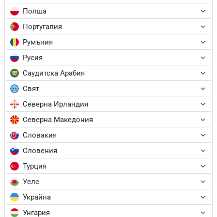
Полша
Португалия
Румъния
Русия
Саудитска Арабия
Свят
Северна Ирландия
Северна Македония
Словакия
Словения
Турция
Уелс
Украйна
Унгария