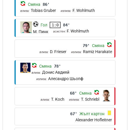
Смяна
86'
Tobias Gruber
F. Wohlmuth
влиза:
излиза:
Гол
1:0
84'
F. Wohlmuth
М. Пинк
асистен:
79'
Смяна
D. Frieser
Ramiz Harakate
влиза:
излиза:
Смяна
78'
Донис Авдияй
влиза:
Алесандро Шьопф
излиза:
68'
Смяна
T. Koch
T. Schriebl
влиза:
излиза:
67'
Жълт картон
Alexander Hofleitner