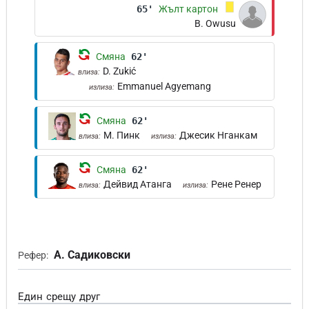
65'
Жълт картон
B. Owusu
Смяна
62'
D. Zukić
влиза:
Emmanuel Agyemang
излиза:
Смяна
62'
М. Пинк
Джесик Нганкам
влиза:
излиза:
Смяна
62'
Дейвид Атанга
Рене Ренер
влиза:
излиза:
А. Садиковски
Рефер:
Един срещу друг