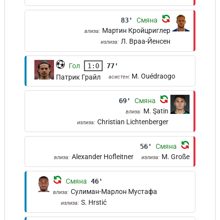
83'
Смяна
Мартин Кройцриглер
влиза:
Л. Враа-Йенсен
излиза:
Гол
1:0
77'
M. Ouédraogo
Патрик Грайл
асистен:
69'
Смяна
M. Şatin
влиза:
Christian Lichtenberger
излиза:
56'
Смяна
Alexander Hofleitner
M. Große
влиза:
излиза:
Смяна
46'
Сулиман-Марлон Мустафа
влиза:
S. Hrstić
излиза: