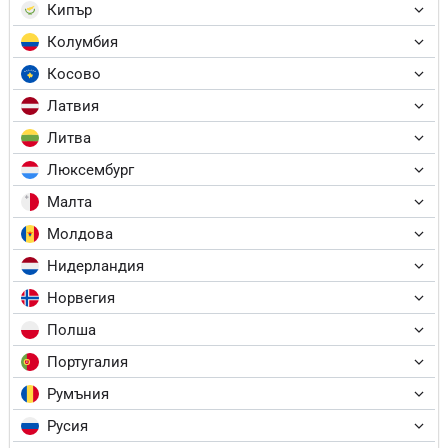
Кипър
Колумбия
Косово
Латвия
Литва
Люксембург
Малта
Молдова
Нидерландия
Норвегия
Полша
Португалия
Румъния
Русия