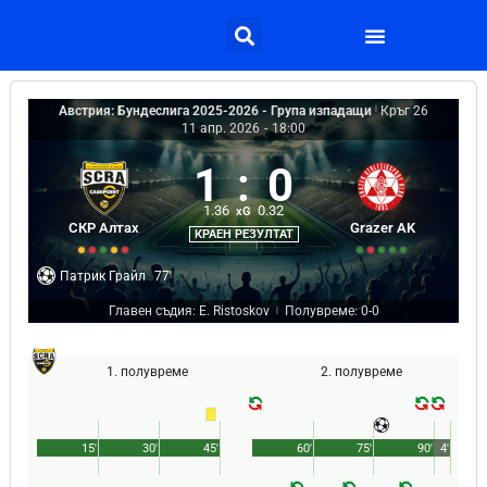
Австрия: Бундеслига 2025-2026 - Група изпадащи
|
Кръг 26
11 апр. 2026
-
18:00
1
:
0
1.36
0.32
xG
СКР Алтах
Grazer AK
КРАЕН РЕЗУЛТАТ
Патрик Грайл
77'
Главен съдия: E. Ristoskov
Полувреме: 0-0
|
1. полувреме
2. полувреме
15'
30'
45'
60'
75'
90'
4'