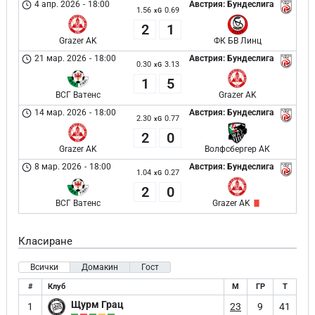
4 апр. 2026
-
18:00
Австрия: Бундеслига
1.56
0.69
xG
2
1
Grazer AK
ФК БВ Линц
21 мар. 2026
-
18:00
Австрия: Бундеслига
0.30
3.13
xG
1
5
ВСГ Ватенс
Grazer AK
14 мар. 2026
-
18:00
Австрия: Бундеслига
2.30
0.77
xG
2
0
Grazer AK
Волфсбергер АК
8 мар. 2026
-
18:00
Австрия: Бундеслига
1.04
0.27
xG
2
0
ВСГ Ватенс
Grazer AK
Класиране
Всички
Домакин
Гост
#
Клуб
М
ГР
Т
Щурм Грац
1
23
9
41