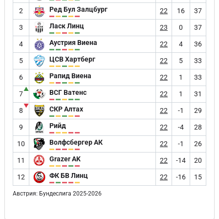
Ред Бул Залцбург
2
22
16
37
Ласк Линц
3
23
0
37
Аустрия Виена
4
22
4
36
ЦСВ Хартберг
5
22
5
33
Рапид Виена
6
22
1
33
▲
ВСГ Ватенс
7
22
1
31
▼
СКР Алтах
8
22
-1
29
Рийд
9
22
-4
28
Волфсбергер АК
10
22
-1
26
Grazer AK
11
22
-14
20
ФК БВ Линц
12
22
-16
15
Австрия: Бундеслига 2025-2026