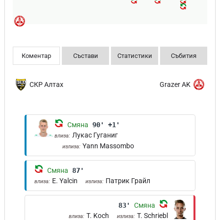
Коментар
Състави
Статистики
Събития
СКР Алтах
Grazer AK
Смяна
90' +1'
Лукас Гуганиг
влиза:
Yann Massombo
излиза:
Смяна
87'
E. Yalcin
Патрик Грайл
влиза:
излиза:
83'
Смяна
T. Koch
T. Schriebl
влиза:
излиза: