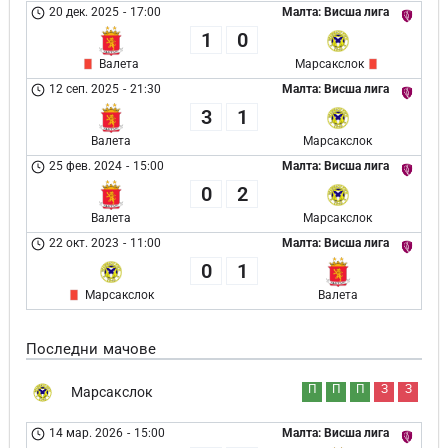
20 дек. 2025
-
17:00
Малта: Висша лига
1
0
Валета
Марсакслок
12 сеп. 2025
-
21:30
Малта: Висша лига
3
1
Валета
Марсакслок
25 фев. 2024
-
15:00
Малта: Висша лига
0
2
Валета
Марсакслок
22 окт. 2023
-
11:00
Малта: Висша лига
0
1
Марсакслок
Валета
Последни мачове
П
П
П
З
З
Марсакслок
14 мар. 2026
-
15:00
Малта: Висша лига