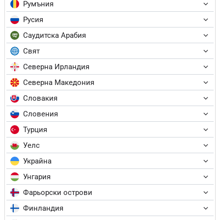
Румъния
Русия
Саудитска Арабия
Свят
Северна Ирландия
Северна Македония
Словакия
Словения
Турция
Уелс
Украйна
Унгария
Фарьорски острови
Финландия