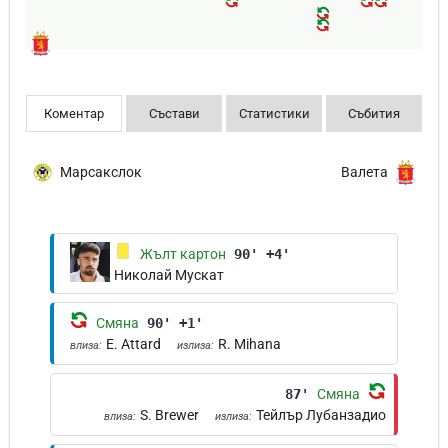
Коментар
Състави
Статистики
Събития
Марсакслок
Валета
Жълт картон
90' +4'
Николай Мускат
Смяна
90' +1'
E. Attard
R. Mihana
влиза:
излиза:
87'
Смяна
S. Brewer
Тейлър Лубанзадио
влиза:
излиза: