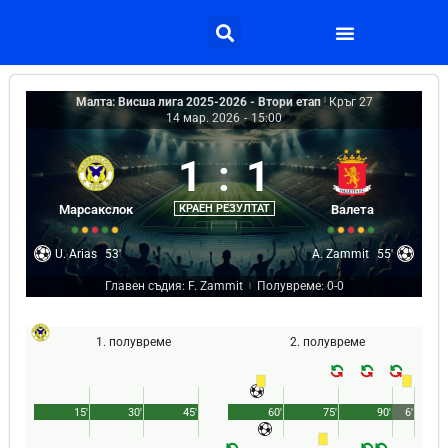
Малта: Висша лига 2025-2026 - Втори етап
|
Кръг 27
14 мар. 2026
-
15:00
1
:
1
Марсакслок
КРАЕН РЕЗУЛТАТ
Валета
U. Arias
53'
A. Zammit
55'
Главен съдия: F. Zammit
Полувреме: 0-0
|
1. полувреме
2. полувреме
15'
30'
45'
60'
75'
90'
6'