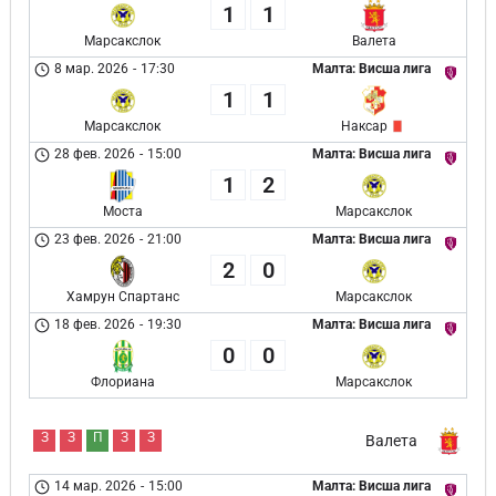
1
1
Марсакслок
Валета
8 мар. 2026
-
17:30
Малта: Висша лига
1
1
Марсакслок
Наксар
28 фев. 2026
-
15:00
Малта: Висша лига
1
2
Моста
Марсакслок
23 фев. 2026
-
21:00
Малта: Висша лига
2
0
Хамрун Спартанс
Марсакслок
18 фев. 2026
-
19:30
Малта: Висша лига
0
0
Флориана
Марсакслок
З
З
П
З
З
Валета
14 мар. 2026
-
15:00
Малта: Висша лига