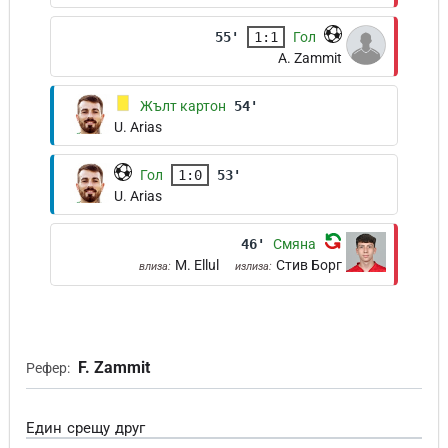
55'
1:1
Гол
A. Zammit
Жълт картон
54'
U. Arias
Гол
1:0
53'
U. Arias
46'
Смяна
M. Ellul
Стив Борг
влиза:
излиза:
F. Zammit
Рефер:
Един срещу друг