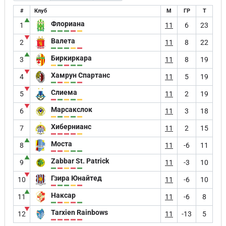
#
Клуб
М
ГР
Т
▲
Флориана
1
11
6
23
▼
Валета
2
11
8
22
▲
Биркиркара
3
11
8
19
▼
Хамрун Спартанс
4
11
5
19
▼
Слиема
5
11
2
19
▼
Марсакслок
6
11
3
18
Хибернианс
7
11
2
15
▲
Моста
8
11
-6
11
▲
Zabbar St. Patrick
9
11
-3
10
▼
Гзира Юнайтед
10
11
-6
10
▲
Наксар
11
11
-6
8
▼
Tarxien Rainbows
12
11
-13
5