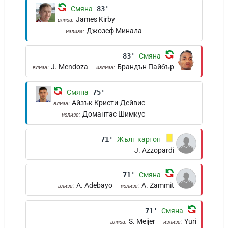
Смяна
83'
James Kirby
влиза:
Джозеф Минала
излиза:
83'
Смяна
J. Mendoza
Брандън Пайбър
влиза:
излиза:
Смяна
75'
Айзък Кристи-Дейвис
влиза:
Домантас Шимкус
излиза:
71'
Жълт картон
J. Azzopardi
71'
Смяна
A. Adebayo
A. Zammit
влиза:
излиза:
71'
Смяна
S. Meijer
Yuri
влиза:
излиза: