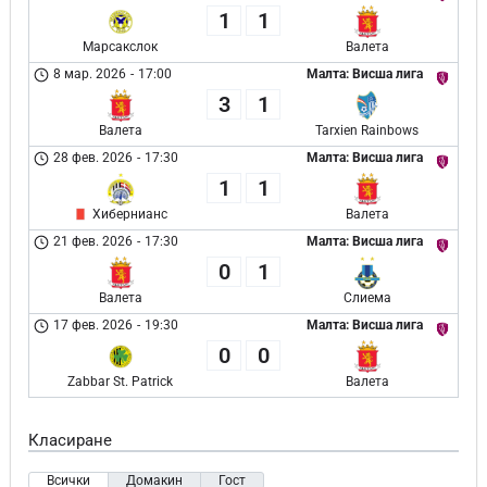
1
1
Марсакслок
Валета
8 мар. 2026
-
17:00
Малта: Висша лига
3
1
Валета
Tarxien Rainbows
28 фев. 2026
-
17:30
Малта: Висша лига
1
1
Хибернианс
Валета
21 фев. 2026
-
17:30
Малта: Висша лига
0
1
Валета
Слиема
17 фев. 2026
-
19:30
Малта: Висша лига
0
0
Zabbar St. Patrick
Валета
Класиране
Всички
Домакин
Гост