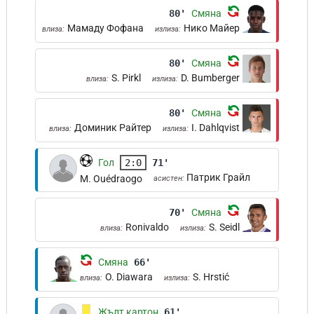
80'
Смяна
Мамаду Фофана
Нико Майер
влиза:
излиза:
80'
Смяна
S. Pirkl
D. Bumberger
влиза:
излиза:
80'
Смяна
Доминик Райтер
I. Dahlqvist
влиза:
излиза:
Гол
2:0
71'
Патрик Грайл
M. Ouédraogo
асистен:
70'
Смяна
Ronivaldo
S. Seidl
влиза:
излиза:
Смяна
66'
O. Diawara
S. Hrstić
влиза:
излиза:
Жълт картон
61'