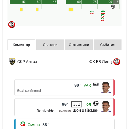
15'
30'
45'
60'
75'
90'
6'
Коментар
Състави
Статистики
Събития
СКР Алтах
ФК БВ Линц
90'
VAR
Goal confirmed
90'
3:1
Гол
Шон Вайсман
Ronivaldo
асистен:
Смяна
88'