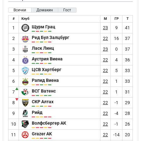
Всички
Домакин
Гост
#
Клуб
М
ГР
Т
Щурм Грац
1
23
9
41
Ред Бул Залцбург
2
22
16
37
Ласк Линц
3
23
0
37
Аустрия Виена
4
22
4
36
ЦСВ Хартберг
5
22
5
33
Рапид Виена
6
22
1
33
▲
ВСГ Ватенс
7
22
1
31
▼
СКР Алтах
8
22
-1
29
Рийд
9
22
-4
28
Волфсбергер АК
10
22
-1
26
Grazer AK
11
22
-14
20