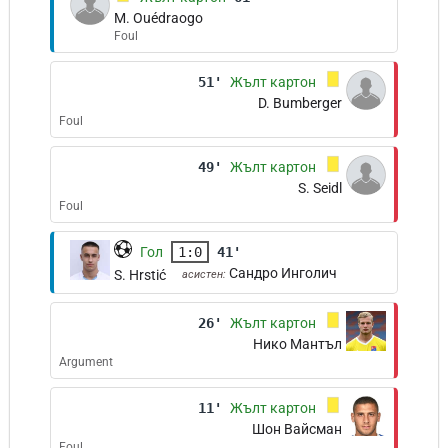
M. Ouédraogo
Foul
51'
Жълт картон
D. Bumberger
Foul
49'
Жълт картон
S. Seidl
Foul
Гол
1:0
41'
Сандро Инголич
S. Hrstić
асистен:
26'
Жълт картон
Нико Мантъл
Argument
11'
Жълт картон
Шон Вайсман
Foul