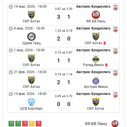
14 мар. 2026
-
18:00
Австрия: Бундеслига
0.87
3.30
xG
3
1
СКР Алтах
ФК БВ Линц
8 мар. 2026
-
18:00
Австрия: Бундеслига
1.20
0.74
xG
2
0
Щурм Грац
СКР Алтах
1 мар. 2026
-
18:00
Австрия: Бундеслига
0.75
0.87
xG
1
1
СКР Алтах
Рапид Виена
21 фев. 2026
-
18:00
Австрия: Бундеслига
0.79
1.14
xG
2
1
СКР Алтах
Аустрия Виена
14 фев. 2026
-
18:00
Австрия: Бундеслига
0.49
0.70
xG
0
0
ЦСВ Хартберг
СКР Алтах
П
П
З
Р
З
ФК БВ Линц