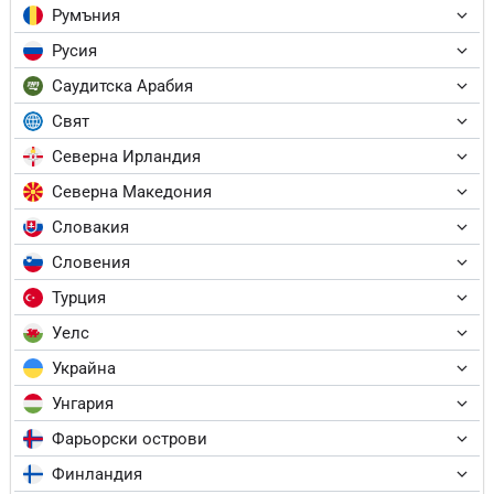
Румъния
Русия
Саудитска Арабия
Свят
Северна Ирландия
Северна Македония
Словакия
Словения
Турция
Уелс
Украйна
Унгария
Фарьорски острови
Финландия