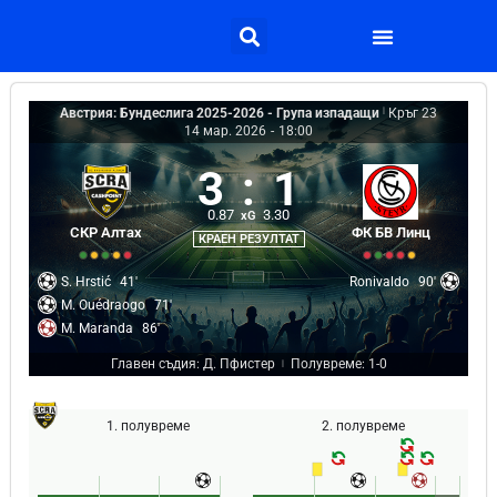
Австрия: Бундеслига 2025-2026 - Група изпадащи
|
Кръг 23
14 мар. 2026
-
18:00
3
:
1
0.87
3.30
xG
СКР Алтах
ФК БВ Линц
КРАЕН РЕЗУЛТАТ
S. Hrstić
41'
Ronivaldo
90'
M. Ouédraogo
71'
M. Maranda
86'
Главен съдия: Д. Пфистер
Полувреме: 1-0
|
1. полувреме
2. полувреме