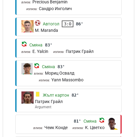
Precious Benjamin
влиза:
Сандро Инголич
излиза:
Автогол
3:0
86'
M. Maranda
Смяна
83'
E. Yalcin
Патрик Грайл
влиза:
излиза:
Смяна
83'
Мориц Освалд
влиза:
Yann Massombo
излиза:
Жълт картон
82'
Патрик Грайл
Argument
81'
Смяна
Чеик Конде
К. Цветко
влиза:
излиза: