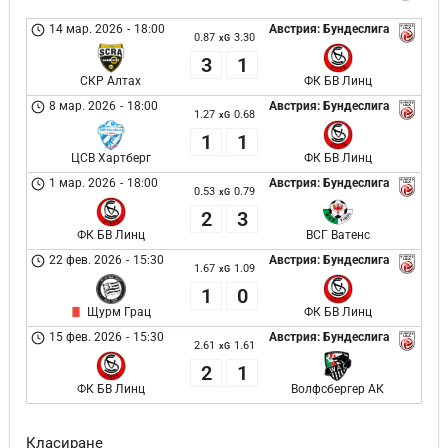
14 мар. 2026
-
18:00
Австрия: Бундеслига
0.87
3.30
xG
3
1
СКР Алтах
ФК БВ Линц
8 мар. 2026
-
18:00
Австрия: Бундеслига
1.27
0.68
xG
1
1
ЦСВ Хартберг
ФК БВ Линц
1 мар. 2026
-
18:00
Австрия: Бундеслига
0.53
0.79
xG
2
3
ФК БВ Линц
ВСГ Ватенс
22 фев. 2026
-
15:30
Австрия: Бундеслига
1.67
1.09
xG
1
0
Щурм Грац
ФК БВ Линц
15 фев. 2026
-
15:30
Австрия: Бундеслига
2.61
1.61
xG
2
1
ФК БВ Линц
Волфсбергер АК
Класиране