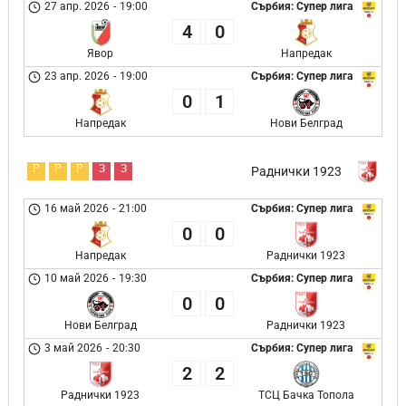
27 апр. 2026
-
19:00
Сърбия: Супер лига
4
0
Явор
Напредак
23 апр. 2026
-
19:00
Сърбия: Супер лига
0
1
Напредак
Нови Белград
Р
Р
Р
З
З
Раднички 1923
16 май 2026
-
21:00
Сърбия: Супер лига
0
0
Напредак
Раднички 1923
10 май 2026
-
19:30
Сърбия: Супер лига
0
0
Нови Белград
Раднички 1923
3 май 2026
-
20:30
Сърбия: Супер лига
2
2
Раднички 1923
ТСЦ Бачка Топола