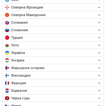
Северна Ирландия
Северна Македония
Словакия
Словения
Турция
Уелс
Украйна
Унгария
Фарьорски острови
Финландия
Франция
Хърватия
Черна гора
Чехия