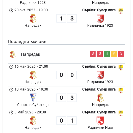
Раднички 1923
Напредак
20 окт. 2023
-
19:00
Сърбия: Супер лига
1
3
Напредак
Раднички 1923
Последни мачове
З
З
П
Р
З
Напредак
16 май 2026
-
21:00
Сърбия: Супер лига
0
0
Напредак
Раднички 1923
10 май 2026
-
19:30
Сърбия: Супер лига
0
3
Спартак Суботица
Напредак
3 май 2026
-
20:30
Сърбия: Супер лига
0
1
Напредак
Раднички Ниш