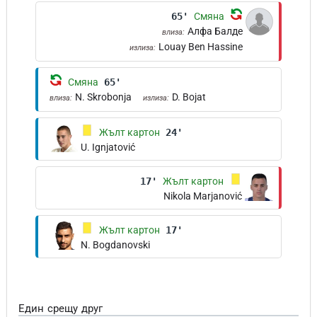
65'
Смяна
Алфа Балде
влиза:
Louay Ben Hassine
излиза:
Смяна
65'
N. Skrobonja
D. Bojat
влиза:
излиза:
Жълт картон
24'
U. Ignjatović
17'
Жълт картон
Nikola Marjanović
Жълт картон
17'
N. Bogdanovski
Един срещу друг