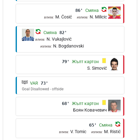
86'
Смяна
M. Ćosić
N. Milicic
влиза:
излиза:
Смяна
82'
N. Vukajlović
влиза:
N. Bogdanovski
излиза:
79'
Жълт картон
S. Simović
VAR
73'
Goal Disallowed - offside
68'
Жълт картон
Боян Ковачевич
65'
Смяна
V. Tomic
M. Ristić
влиза:
излиза: