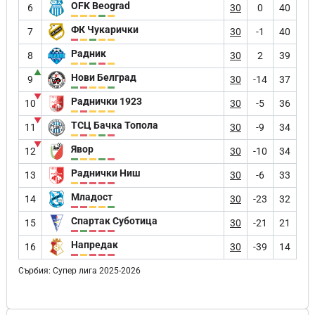
OFK Beograd
6
30
0
40
ФК Чукарички
7
30
-1
40
Радник
8
30
2
39
▲
Нови Белград
9
30
-14
37
▼
Раднички 1923
10
30
-5
36
▼
ТСЦ Бачка Топола
11
30
-9
34
▼
Явор
12
30
-10
34
Раднички Ниш
13
30
-6
33
Младост
14
30
-23
32
Спартак Суботица
15
30
-21
21
Напредак
16
30
-39
14
Сърбия: Супер лига 2025-2026