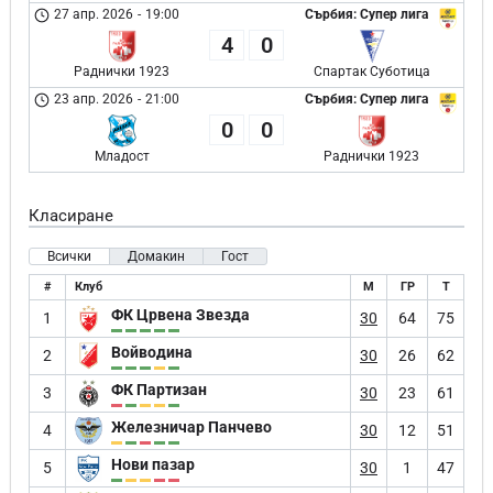
27 апр. 2026
-
19:00
Сърбия: Супер лига
4
0
Раднички 1923
Спартак Суботица
23 апр. 2026
-
21:00
Сърбия: Супер лига
0
0
Младост
Раднички 1923
Класиране
Всички
Домакин
Гост
#
Клуб
М
ГР
Т
ФК Црвена Звезда
1
30
64
75
Войводина
2
30
26
62
ФК Партизан
3
30
23
61
Железничар Панчево
4
30
12
51
Нови пазар
5
30
1
47