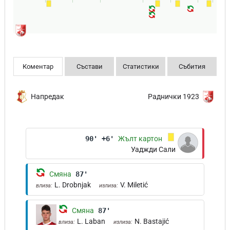
Коментар
Състави
Статистики
Събития
Напредак
Раднички 1923
90' +6'
Жълт картон
Уаджди Сали
Смяна
87'
L. Drobnjak
V. Miletić
влиза:
излиза:
Смяна
87'
L. Laban
N. Bastajić
влиза:
излиза: