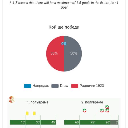
* -1.5 means that there will be a maximum of 1.5 goals in the fixture, i.e : 1
goal
Кой ще победи
1. полувреме
2. полувреме
15'
30'
45'
60'
75'
90'
8'