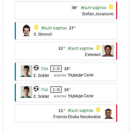
30'
Жълт картон
Stefan Jovanovic
Жълт картон
27'
S. Simović
22'
Жълт картон
Езекиил
Гол
2:0
18'
Уаджди Сали
E. Sokler
асистен:
Гол
1:0
16'
Уаджди Сали
E. Sokler
асистен:
11'
Жълт картон
Francis Ebuka Nwokeabia