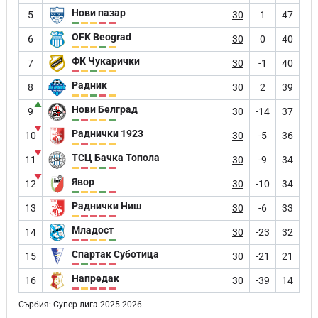
Нови пазар
5
30
1
47
OFK Beograd
6
30
0
40
ФК Чукарички
7
30
-1
40
Радник
8
30
2
39
▲
Нови Белград
9
30
-14
37
▼
Раднички 1923
10
30
-5
36
▼
ТСЦ Бачка Топола
11
30
-9
34
▼
Явор
12
30
-10
34
Раднички Ниш
13
30
-6
33
Младост
14
30
-23
32
Спартак Суботица
15
30
-21
21
Напредак
16
30
-39
14
Сърбия: Супер лига 2025-2026