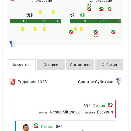
1. полувреме
2. полувреме
15'
30'
45'
60'
75'
90'
Коментар
Състави
Статистики
Събития
Раднички 1923
Спартак Суботица
83'
Смяна
Nenad Miranovic
Езекиил
влиза:
излиза:
Смяна
80'