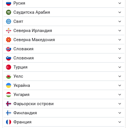
Русия
Саудитска Арабия
Свят
Северна Ирландия
Северна Македония
Словакия
Словения
Турция
Уелс
Украйна
Унгария
Фарьорски острови
Финландия
Франция