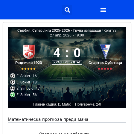
Сърбия: Супер лига 2025-2026 - Група изпадащи
|
Кръг 33
27 апр. 2026
-
19:00
4
:
0
Раднички 1923
КРАЕН РЕЗУЛТАТ
Спартак Суботица
E. Sokler
16'
E. Sokler
18'
S. Simović
47'
E. Sokler
56'
Главен съдия: D. Matić
Полувреме: 2-0
|
Математическа прогноза преди мача