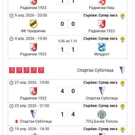
1
1
Раднички 1923
Раднички Ниш
9 апр. 2026
-
20:00
Сърбия: Супер лига
0
0
ФК Чукарички
Раднички 1923
4 апр. 2026
-
19:00
Сърбия: Супер лига
0.56
1.13
xG
1
1
Раднички 1923
Младост
З
З
З
З
З
Спартак Суботица
27 апр. 2026
-
19:00
Сърбия: Супер лига
4
0
Раднички 1923
Спартак Суботица
23 апр. 2026
-
21:00
Сърбия: Супер лига
1
4
Спартак Суботица
ТСЦ Бачка Топола
19 апр. 2026
-
18:30
Сърбия: Супер лига