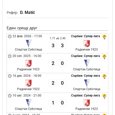
D. Matić
Рефер:
Един срещу друг
22 фев. 2026
-
17:00
Сърбия: Супер лига
1.71
2.45
xG
3
3
Спартак Суботица
Раднички 1923
20 сеп. 2025
-
16:00
Сърбия: Супер лига
2
0
Раднички 1923
Спартак Суботица
16 дек. 2024
-
18:00
Сърбия: Супер лига
2
0
Раднички 1923
Спартак Суботица
10 авг. 2024
-
21:00
Сърбия: Супер лига
1
0
Спартак Суботица
Раднички 1923