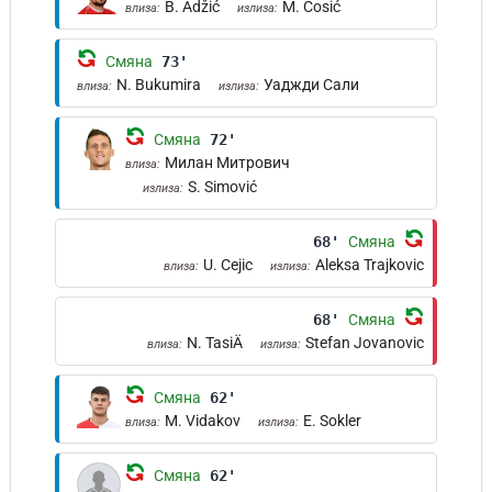
B. Adžić
M. Ćosić
влиза:
излиза:
Смяна
73'
N. Bukumira
Уаджди Сали
влиза:
излиза:
Смяна
72'
Милан Митрович
влиза:
S. Simović
излиза:
68'
Смяна
U. Cejic
Aleksa Trajkovic
влиза:
излиза:
68'
Смяна
N. TasiÄ
Stefan Jovanovic
влиза:
излиза:
Смяна
62'
M. Vidakov
E. Sokler
влиза:
излиза:
Смяна
62'