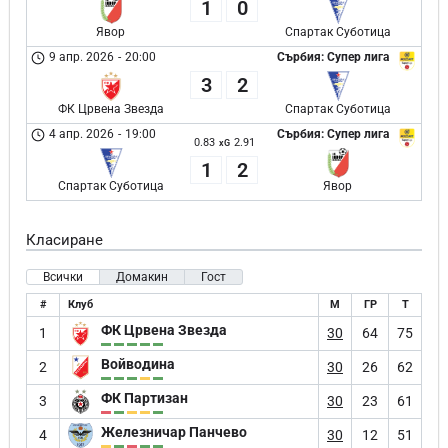
1
0
Явор
Спартак Суботица
9 апр. 2026
-
20:00
Сърбия: Супер лига
3
2
ФК Црвена Звезда
Спартак Суботица
4 апр. 2026
-
19:00
Сърбия: Супер лига
0.83
2.91
xG
1
2
Спартак Суботица
Явор
Класиране
Всички
Домакин
Гост
#
Клуб
М
ГР
Т
ФК Црвена Звезда
1
30
64
75
Войводина
2
30
26
62
ФК Партизан
3
30
23
61
Железничар Панчево
4
30
12
51