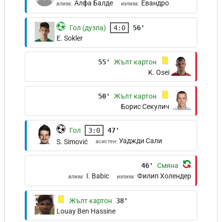
Алфа Балде
Евандро
влиза:
излиза:
Гол (дузпа)
4:0
56'
E. Sokler
55'
Жълт картон
K. Osei
50'
Жълт картон
Борис Секулич
Гол
3:0
47'
Уаджди Сали
S. Simović
асистен:
46'
Смяна
I. Babic
Филип Холендер
влиза:
излиза:
Жълт картон
38'
Louay Ben Hassine