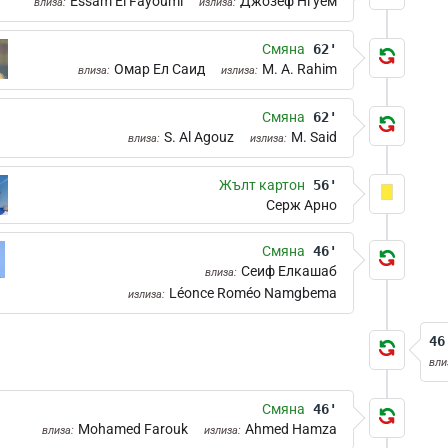
Essam El Fayoumi
Джозеф Нгуем
влиза:
излиза:
Смяна
62'
Омар Ел Саид
M. A. Rahim
влиза:
излиза:
Смяна
62'
S. Al Agouz
M. Said
влиза:
излиза:
Жълт картон
56'
Серж Арно
Смяна
46'
Сеиф Елкашаб
влиза:
Léonce Roméo Namgbema
излиза:
46
вли
Смяна
46'
Mohamed Farouk
Ahmed Hamza
влиза:
излиза: