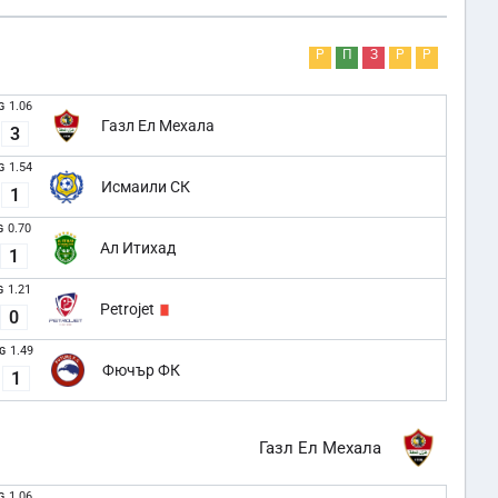
Р
П
З
Р
Р
1.06
G
Газл Ел Мехала
3
1.54
G
Исмаили СК
1
0.70
G
Ал Итихад
1
1.21
G
Petrojet
0
1.49
G
Фючър ФК
1
Газл Ел Мехала
1.06
G