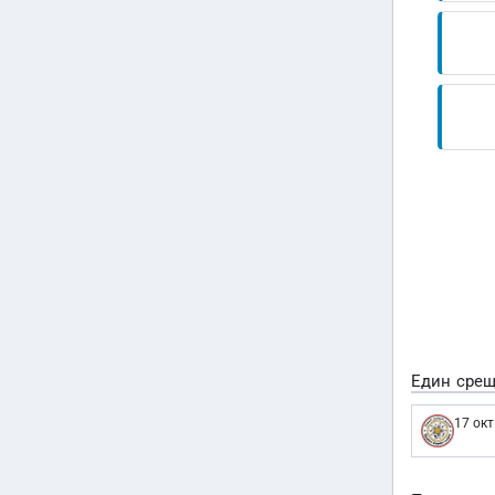
Един срещ
17 окт