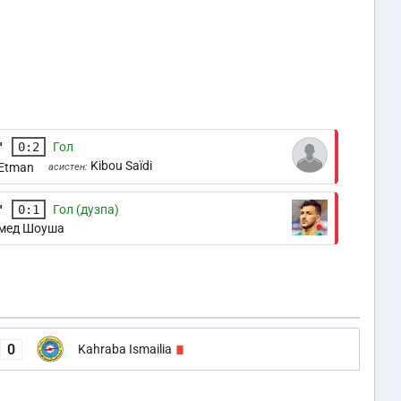
'
0:2
Гол
Kibou Saïdi
 Etman
асистен:
'
0:1
Гол (дузпа)
мед Шоуша
0
Kahraba Ismailia