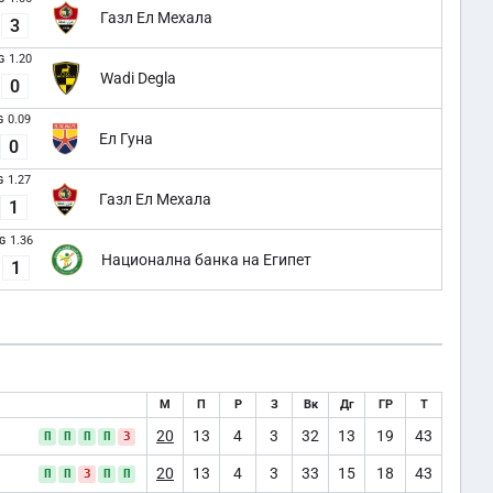
Газл Ел Мехала
3
1.20
G
Wadi Degla
0
0.09
G
Ел Гуна
0
1.27
G
Газл Ел Мехала
1
1.36
G
Национална банка на Египет
1
М
П
Р
З
Вк
Дг
ГР
Т
20
13
4
3
32
13
19
43
П
П
П
П
З
20
13
4
3
33
15
18
43
П
П
З
П
П