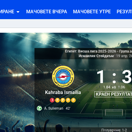
ИРАНЕ
МАЧОВЕТЕ ВЧЕРА
МАЧОВЕТЕ УТРЕ
РЕЗУЛ
Египет: Висша лига 2025-2026 - Група 
Исмаилия Стейдиъм
|
19 апр. 2
1
:
1.84
1.06
xG
Kahraba Ismailia
КРАЕН РЕЗУЛТА
З
Р
Р
Р
Р
A. Sulieman
42'
Полувреме: 1-2