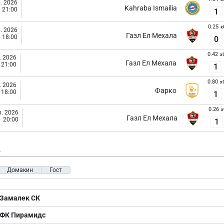
. 2026
Kahraba Ismailia
21:00
1
0.25
x
. 2026
Газл Ел Мехала
18:00
0
0.42
x
. 2026
Газл Ел Мехала
21:00
1
0.80
x
. 2026
Фарко
18:00
1
0.26
x
. 2026
Газл Ел Мехала
20:00
1
е
Домакин
Гост
Замалек СК
ФК Пирамидс