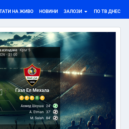
ТАТИ НА ЖИВО
НОВИНИ
ЗАЛОЗИ
ПО ТВ ДНЕС
за изпадане
|
Кръг 5
026
-
21:00
3
Газл Ел Мехала
Т
Р
Р
Р
П
Р
Ахмед Шоуша
24'
A. Etman
37'
M. Salah
84'