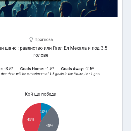
Прогноза
 шанс : равенство или Газл Ел Мехала и под 3.5
голове
-3.5*
-1.5*
-2.5*
r:
Goals Home:
Goals Away:
that there will be a maximum of 1.5 goals in the fixture, i.e : 1 goal
Кой ще победи