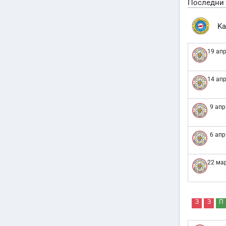
Последни
Ka
19 апр
14 апр
9 апр
6 апр
22 мар
З
З
П