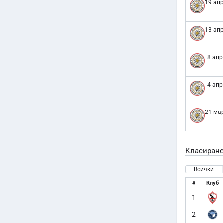
19 апр
13 апр
8 апр
4 апр
21 мар
Класиран
Всички
#
Клуб
1
2