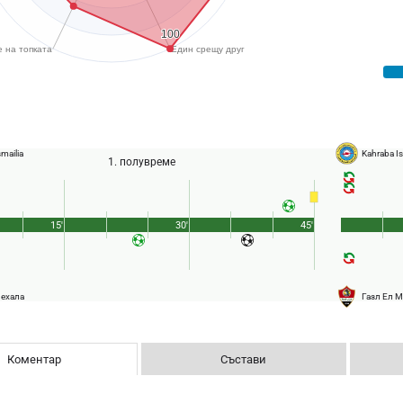
mailia
Kahraba Is
1. полувреме
15'
30'
45'
Мехала
Газл Ел 
Коментар
Състави