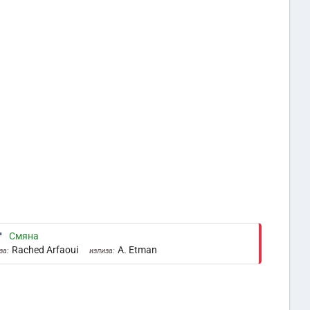
'
Смяна
Rached Arfaoui
A. Etman
за:
излиза: