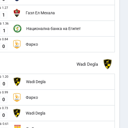
1.27
G
Газл Ел Мехала
1
1.36
G
Национална банка на Египет
1
0.84
G
Фарко
0
Wadi Degla
1.20
G
Wadi Degla
0
0.99
G
Фарко
0
0.73
G
Wadi Degla
0
0.61
G