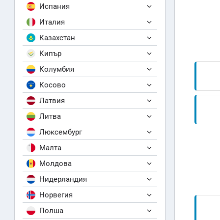
Испания
Италия
Казахстан
Кипър
Колумбия
Косово
Латвия
Литва
Люксембург
Малта
Молдова
Нидерландия
Норвегия
Полша