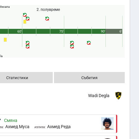
 Мехала
2. полувреме
60'
75'
90'
6'
la
Статистики
Събития
Wadi Degla
'
Смяна
Ахмед Муса
Ахмед Реда
за:
излиза: