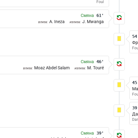
Foul
Смяна
61'
A. Ineza
J. Mwanga
влиза:
излиза:
54
Фр
Fou
Смяна
46'
Moaz Abdel Salam
M. Touré
влиза:
излиза:
45
Ma
Fou
39
Да
Dan
Смяна
39'