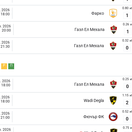
0.80
x
. 2026
Фарко
18:00
1
0.26
x
. 2026
Газл Ел Мехала
20:00
1
0.32
x
. 2026
Газл Ел Мехала
21:30
0
Р
П
0.25
x
. 2026
Газл Ел Мехала
18:00
0
1.15
x
. 2026
Wadi Degla
18:00
2
0.52
x
. 2026
Фючър ФК
21:00
0
0.75
x
. 2026