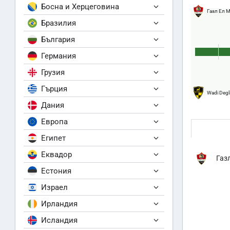
Босна и Херцеговина
Газл Ел 
Бразилия
България
Германия
Грузия
Гърция
Wadi Degl
Дания
Европа
Египет
Еквадор
Газ
Естония
Израел
Ирландия
Исландия