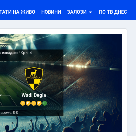
ТАТИ НА ЖИВО
НОВИНИ
ЗАЛОЗИ
ПО ТВ ДНЕС
за изпадане
|
Кръг 4
0
Wadi Degla
Т
Р
Р
Р
Р
П
време: 0-0