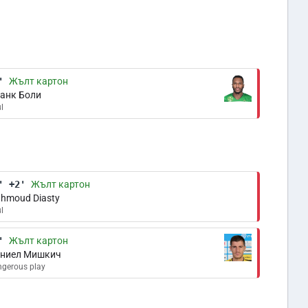
'
Жълт картон
анк Боли
l
' +2'
Жълт картон
hmoud Diasty
l
'
Жълт картон
ниел Мишкич
gerous play