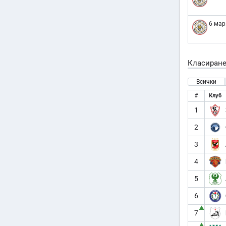
6 мар
Класиран
Всички
#
Клуб
1
2
3
4
5
6
▲
7
▲