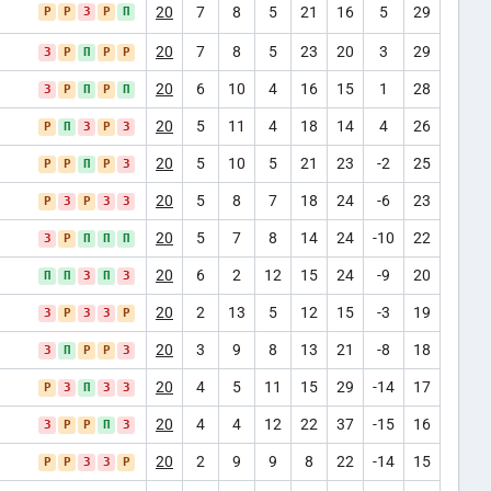
20
7
8
5
21
16
5
29
Р
Р
З
Р
П
20
7
8
5
23
20
3
29
З
Р
П
Р
Р
20
6
10
4
16
15
1
28
З
Р
П
Р
П
20
5
11
4
18
14
4
26
Р
П
З
Р
З
20
5
10
5
21
23
-2
25
Р
Р
П
Р
З
20
5
8
7
18
24
-6
23
Р
З
Р
З
З
20
5
7
8
14
24
-10
22
З
Р
П
П
П
20
6
2
12
15
24
-9
20
П
П
З
П
З
20
2
13
5
12
15
-3
19
З
Р
З
З
Р
20
3
9
8
13
21
-8
18
З
П
Р
Р
З
20
4
5
11
15
29
-14
17
Р
З
П
З
З
20
4
4
12
22
37
-15
16
З
Р
Р
П
З
20
2
9
9
8
22
-14
15
Р
Р
З
З
Р