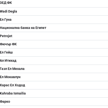
ЗЕД ФК
Wadi Degla
Ел Гуна
Национална банка на Египет
Petrojet
Фючър ФК
Ел Гейш
Ал Итихад
Газл Ел Мехала
Ел Мокавлун
Харас Ел Ходод
Kahraba Ismailia
Фарко