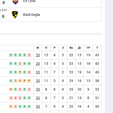
Ел Гуна
0
0.01
G
Wadi Degla
0
М
П
Р
З
Вк
Дг
ГР
Т
20
13
4
3
32
13
19
43
П
П
П
П
З
20
13
4
3
33
15
18
43
П
П
З
П
П
20
11
7
2
33
19
14
40
П
П
Р
П
З
20
11
5
4
29
16
13
38
П
З
Р
Р
Р
20
8
8
4
29
20
9
32
Р
П
З
П
З
20
8
7
5
21
13
8
31
З
З
З
П
П
20
7
9
4
20
16
4
30
Р
З
П
П
П