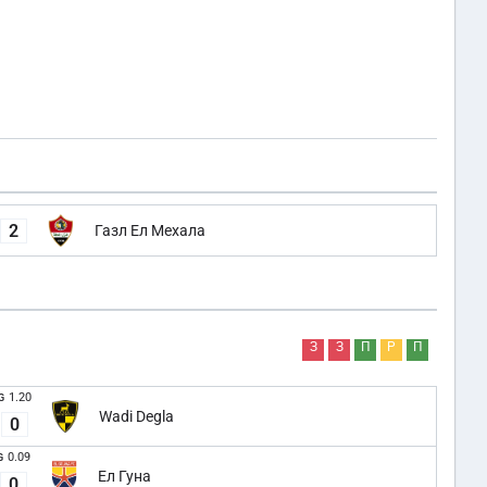
2
Газл Ел Мехала
З
З
П
Р
П
1.20
G
Wadi Degla
0
0.09
G
Ел Гуна
0