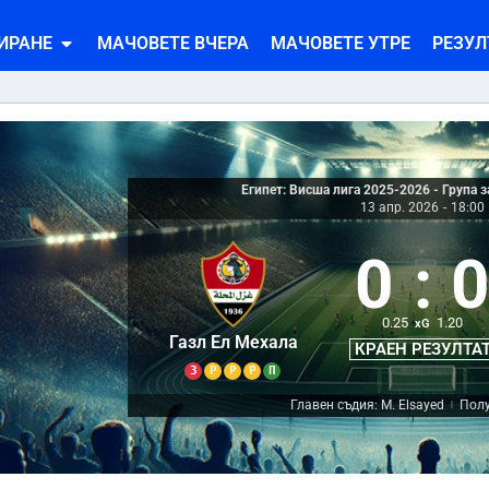
ИРАНЕ
МАЧОВЕТЕ ВЧЕРА
МАЧОВЕТЕ УТРЕ
РЕЗУЛ
Египет: Висша лига 2025-2026 - Група 
13 апр. 2026
-
18:00
0
:
0.25
1.20
xG
Газл Ел Мехала
КРАЕН РЕЗУЛТА
З
Р
Р
Р
П
Главен съдия: M. Elsayed
Полу
|