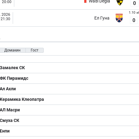
Wadi Degla
20:00
0
1.10
x
. 2026
Ел Гуна
21:30
0
е
Домакин
Гост
Замалек СК
ФК Пирамидс
Ал Ахли
Керамика Клеопатра
АЛ Масри
Смуха СК
Енпи