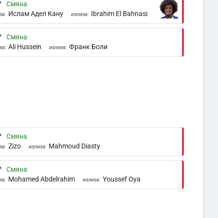
'
Смяна
Ислам Адел Кану
Ibrahim El Bahnasi
за:
излиза:
'
Смяна
Ali Hussein
Франк Боли
за:
излиза:
'
Смяна
Zizo
Mahmoud Diasty
за:
излиза:
'
Смяна
Mohamed Abdelrahim
Youssef Oya
за:
излиза: