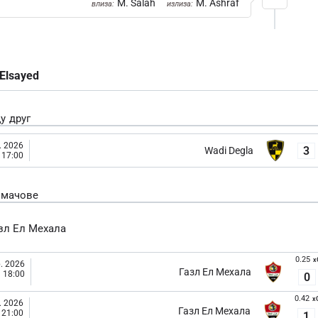
M. Salah
M. Ashraf
влиза:
излиза:
Elsayed
у друг
. 2026
3
Wadi Degla
17:00
 мачове
зл Ел Мехала
0.25
x
. 2026
Газл Ел Мехала
18:00
0
0.42
x
. 2026
Газл Ел Мехала
21:00
1