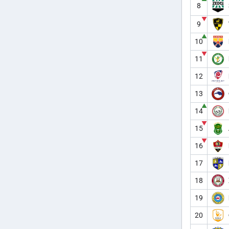
8
▼
9
▲
10
▼
11
12
13
▲
14
▼
15
▼
16
17
18
19
20