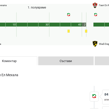
Мехала
Газл Ел
1. полувреме
15'
30'
45'
2'
a
Wadi Deg
Коментар
Състави
л Ел Мехала
84
вли