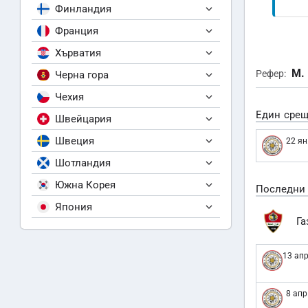
Финландия
Франция
Хърватия
M. 
Рефер:
Черна гора
Чехия
Един срещ
Швейцария
Швеция
22 ян
Шотландия
Южна Корея
Последни
Япония
Га
13 апр
8 апр