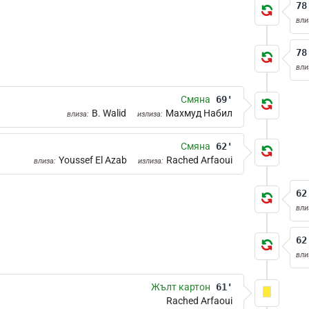
78
вли
78
вли
Смяна
69'
B. Walid
Махмуд Набил
влиза:
излиза:
Смяна
62'
Youssef El Azab
Rached Arfaoui
влиза:
излиза:
62
вли
62
вли
Жълт картон
61'
Rached Arfaoui