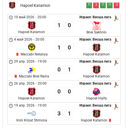
П
З
П
П
З
Hapoel Katamon
10 май 2026
-
20:00
Израел: Висша лига
1
0
Hapoel Katamon
Bnei Sakhnin
4 май 2026
-
20:00
Израел: Висша лига
1
0
Maccabi Netanya
Hapoel Katamon
29 апр. 2026
-
19:00
Израел: Висша лига
0
1
Maccabi Bnei Raina
Hapoel Katamon
26 апр. 2026
-
20:00
Израел: Висша лига
0
0
Hapoel Katamon
Hapoel Haifa
19 апр. 2026
-
19:00
Израел: Висша лига
3
1
Ironi Kiryat Shmona
Hapoel Katamon