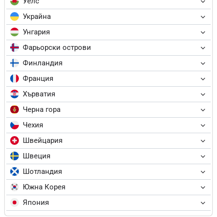
Уелс
Украйна
Унгария
Фарьорски острови
Финландия
Франция
Хърватия
Черна гора
Чехия
Швейцария
Швеция
Шотландия
Южна Корея
Япония