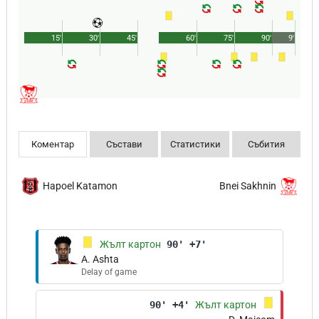
15'
30'
45'
60'
75'
90'
9'
Коментар
Състави
Статистики
Събития
Hapoel Katamon
Bnei Sakhnin
Жълт картон
90' +7'
A. Ashta
Delay of game
90' +4'
Жълт картон