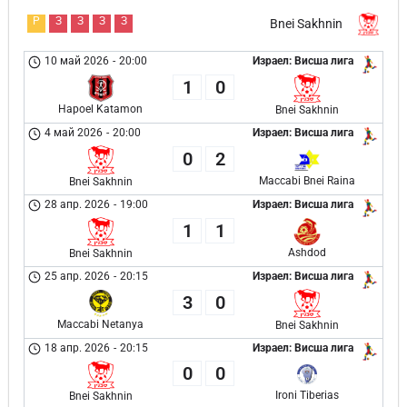
Р
З
З
З
З
Bnei Sakhnin
10 май 2026
-
20:00
Израел: Висша лига
1
0
Hapoel Katamon
Bnei Sakhnin
4 май 2026
-
20:00
Израел: Висша лига
0
2
Maccabi Bnei Raina
Bnei Sakhnin
28 апр. 2026
-
19:00
Израел: Висша лига
1
1
Ashdod
Bnei Sakhnin
25 апр. 2026
-
20:15
Израел: Висша лига
3
0
Maccabi Netanya
Bnei Sakhnin
18 апр. 2026
-
20:15
Израел: Висша лига
0
0
Ironi Tiberias
Bnei Sakhnin