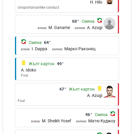
H. Hilo
Unsportsmanlike conduct
68'
Смяна
M. Ganame
A. Azugi
влиза:
излиза:
Смяна
64'
I. Dappa
Марко Раконяц
влиза:
излиза:
Жълт картон
49'
A. Idoko
Foul
47'
Жълт картон
A. Azugi
Foul
46'
Смяна
M. Sheikh Yosef
Матю Куджоу
влиза:
излиза: