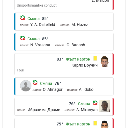
D. Maicom
Unsportsmanlike conduct
Смяна
85'
Y. A. Distelfeld
M. Hozez
влиза:
излиза:
Смяна
85'
N. Vrasana
G. Badash
влиза:
излиза:
83'
Жълт картон
Карло Бручич
Foul
Смяна
76'
O. Almagor
A. Idoko
влиза:
излиза:
76'
Смяна
Ибрахима Драме
A. Miranyan
влиза:
излиза:
75'
Жълт картон