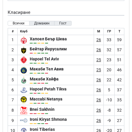
Класиране
Всички
Домакин
Гост
#
Клуб
М
ГР
Т
Хапоел Беър Шева
1
26
33
59
Бейтар Йерусалим
2
26
32
57
Hapoel Tel Aviv
3
25
23
51
Макаби Тел Авив
4
25
20
46
Макаби Хайфа
5
26
22
42
Hapoel Petah Tikva
6
26
5
37
Maccabi Netanya
7
26
-10
35
Bnei Sakhnin
8
26
-8
32
Ironi Kiryat Shmona
9
26
-9
27
Ironi Tiberias
10
26
-20
27