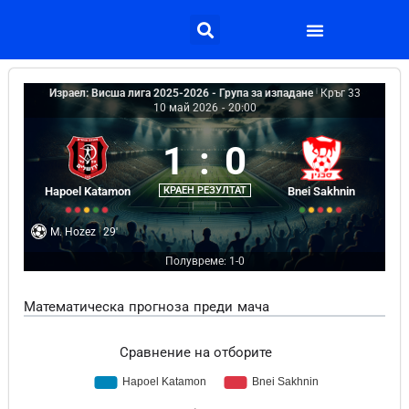
Израел: Висша лига 2025-2026 - Група за изпадане
|
Кръг 33
10 май 2026
-
20:00
1
:
0
Hapoel Katamon
КРАЕН РЕЗУЛТАТ
Bnei Sakhnin
M. Hozez
29'
Полувреме: 1-0
Математическа прогноза преди мача
Сравнение на отборите