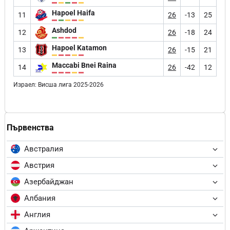
Hapoel Haifa
11
26
-13
25
Ashdod
12
26
-18
24
Hapoel Katamon
13
26
-15
21
Maccabi Bnei Raina
14
26
-42
12
Израел: Висша лига 2025-2026
Първенства
Австралия
Австрия
Азербайджан
Албания
Англия