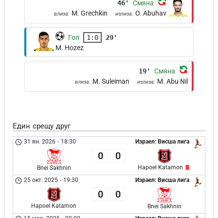
46'
Смяна
M. Grechkin
O. Abuhav
влиза:
излиза:
Гол
1:0
29'
M. Hozez
19'
Смяна
M. Suleiman
M. Abu Nil
влиза:
излиза:
Един срещу друг
31 ян. 2026
-
18:30
Израел: Висша лига
0
0
Hapoel Katamon
Bnei Sakhnin
25 окт. 2025
-
19:30
Израел: Висша лига
0
0
Hapoel Katamon
Bnei Sakhnin