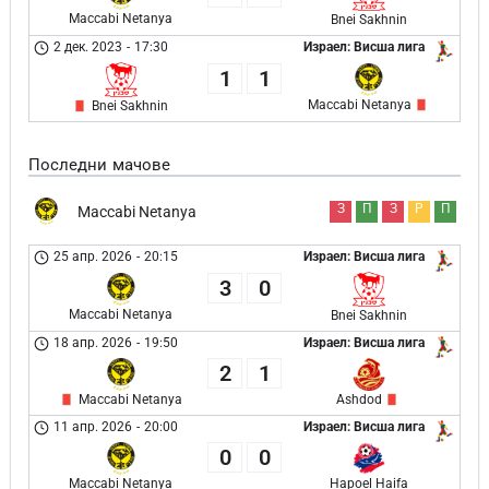
Maccabi Netanya
Bnei Sakhnin
2 дек. 2023
-
17:30
Израел: Висша лига
1
1
Maccabi Netanya
Bnei Sakhnin
Последни мачове
З
П
З
Р
П
Maccabi Netanya
25 апр. 2026
-
20:15
Израел: Висша лига
3
0
Maccabi Netanya
Bnei Sakhnin
18 апр. 2026
-
19:50
Израел: Висша лига
2
1
Maccabi Netanya
Ashdod
11 апр. 2026
-
20:00
Израел: Висша лига
0
0
Maccabi Netanya
Hapoel Haifa