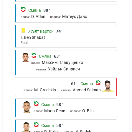
Смяна
80'
D. Atlan
Матеус Даво
влиза:
излиза:
Жълт картон
74'
I. Ben Shabat
Foul
Смяна
63'
Максим Плакущенко
влиза:
Уайлън Сиприен
излиза:
61'
Смяна
M. Grechkin
Ahmad Salman
влиза:
излиза:
Смяна
58'
Маор Леви
O. Bilu
влиза:
излиза:
Смяна
58'
R. Keller
Y. Sadeh