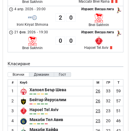
Maccabi Bnei Raina
Bnei Sakhnin
4 апр. 2026
-
20:00
Израел: Висша лига
2
0
Ironi Kiryat Shmona
Bnei Sakhnin
21 фев. 2026
-
19:30
Израел: Висша лига
0
0
Hapoel Tel Aviv
Bnei Sakhnin
Класиране
Всички
Домакин
Гост
#
Клуб
М
ГР
Т
Хапоел Беър Шева
1
26
33
59
Бейтар Йерусалим
2
26
32
57
Hapoel Tel Aviv
3
25
23
51
Макаби Тел Авив
4
25
20
46
Макаби Хайфа
5
26
22
42