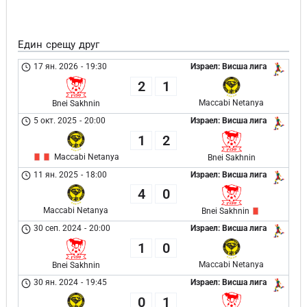
Един срещу друг
17 ян. 2026
-
19:30
Израел: Висша лига
2
1
Maccabi Netanya
Bnei Sakhnin
5 окт. 2025
-
20:00
Израел: Висша лига
1
2
Maccabi Netanya
Bnei Sakhnin
11 ян. 2025
-
18:00
Израел: Висша лига
4
0
Maccabi Netanya
Bnei Sakhnin
30 сеп. 2024
-
20:00
Израел: Висша лига
1
0
Maccabi Netanya
Bnei Sakhnin
30 ян. 2024
-
19:45
Израел: Висша лига
0
1