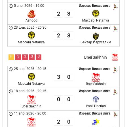
5 апр. 2026
-
19:00
Израел: Висша лига
2
3
Ashdod
Maccabi Netanya
23 фев. 2026
-
20:30
Израел: Висша лига
2
8
Maccabi Netanya
Бейтар Йерусалим
Р
З
З
З
З
Bnei Sakhnin
25 апр. 2026
-
20:15
Израел: Висша лига
3
0
Maccabi Netanya
Bnei Sakhnin
18 апр. 2026
-
20:15
Израел: Висша лига
0
0
Ironi Tiberias
Bnei Sakhnin
11 апр. 2026
-
20:00
Израел: Висша лига
2
0