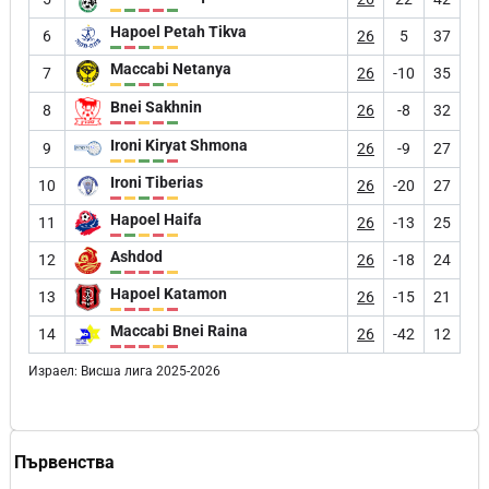
Hapoel Petah Tikva
6
26
5
37
Maccabi Netanya
7
26
-10
35
Bnei Sakhnin
8
26
-8
32
Ironi Kiryat Shmona
9
26
-9
27
Ironi Tiberias
10
26
-20
27
Hapoel Haifa
11
26
-13
25
Ashdod
12
26
-18
24
Hapoel Katamon
13
26
-15
21
Maccabi Bnei Raina
14
26
-42
12
Израел: Висша лига 2025-2026
Първенства