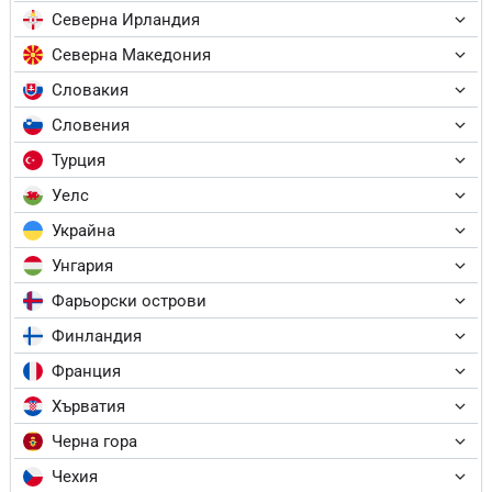
Северна Ирландия
Северна Македония
Словакия
Словения
Турция
Уелс
Украйна
Унгария
Фарьорски острови
Финландия
Франция
Хърватия
Черна гора
Чехия