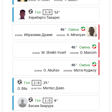
влиза:
излиза:
Гол
3:0
52'
Хериберто Таварес
46'
Смяна
Ибрахима Драме
A. Miranyan
влиза:
излиза:
46'
Смяна
M. Sheikh Yosef
D. Maicom
влиза:
излиза:
46'
Смяна
O. Abuhav
Матю Куджоу
влиза:
излиза:
Гол
2:0
25'
Матеус Даво
O. Bilu
асистен:
Гол
1:0
6'
Басам Заарура