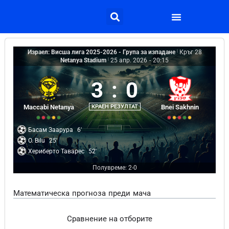
Израел: Висша лига 2025-2026 - Група за изпадане
|
Кръг 28
Netanya Stadium
|
25 апр. 2026
-
20:15
3
:
0
Maccabi Netanya
КРАЕН РЕЗУЛТАТ
Bnei Sakhnin
Басам Заарура
6'
O. Bilu
25'
Хериберто Таварес
52'
Полувреме: 2-0
Математическа прогноза преди мача
Сравнение на отборите