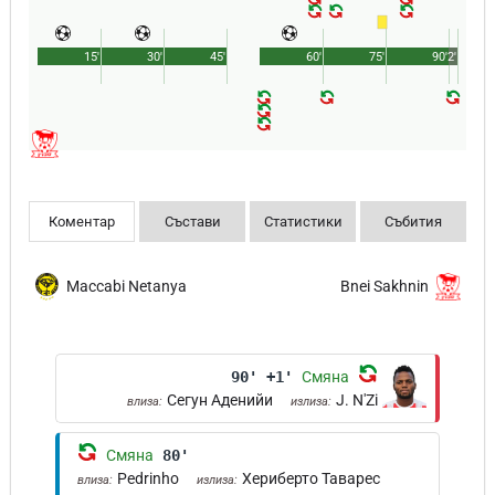
15'
30'
45'
60'
75'
90'
2'
Коментар
Състави
Статистики
Събития
Maccabi Netanya
Bnei Sakhnin
90' +1'
Смяна
Сегун Аденийи
J. N'Zi
влиза:
излиза:
Смяна
80'
Pedrinho
Хериберто Таварес
влиза:
излиза: