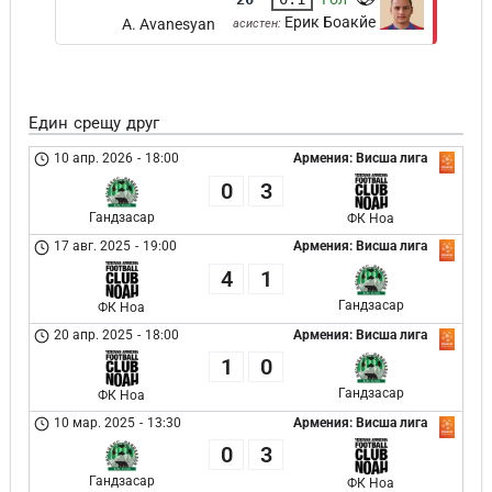
Ерик Боакйе
A. Avanesyan
асистен:
Един срещу друг
10 апр. 2026
-
18:00
Армения: Висша лига
0
3
Гандзасар
ФК Ноа
17 авг. 2025
-
19:00
Армения: Висша лига
4
1
Гандзасар
ФК Ноа
20 апр. 2025
-
18:00
Армения: Висша лига
1
0
Гандзасар
ФК Ноа
10 мар. 2025
-
13:30
Армения: Висша лига
0
3
Гандзасар
ФК Ноа