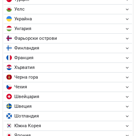
Уелс
Украйна
Унгария
Фарьорски острови
Финландия
Франция
Хърватия
Черна гора
Чехия
Швейцария
Швеция
Шотландия
Южна Корея
Япония