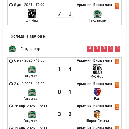
8 дек. 2024
-
17:00
Армения: Висша лига
7
0
Гандзасар
ФК Ноа
Последни мачове
З
З
З
З
З
Гандзасар
6 май 2026
-
18:00
Армения: Висша лига
1
4
Гандзасар
ФК Ноа
2 май 2026
-
18:00
Армения: Висша лига
0
1
Гандзасар
Ван
26 апр. 2026
-
15:00
Армения: Висша лига
3
2
Гандзасар
Ширак Гюмри
19 апр. 2026
-
15:00
Армения: Висша лига