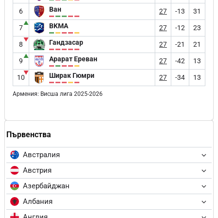
Ван
6
27
-13
31
▲
BKMA
7
27
-12
23
▼
Гандзасар
8
27
-21
21
▲
Арарат Ереван
9
27
-42
13
▼
Ширак Гюмри
10
27
-34
13
Армения: Висша лига 2025-2026
Първенства
Австралия
Австрия
Азербайджан
Албания
Англия