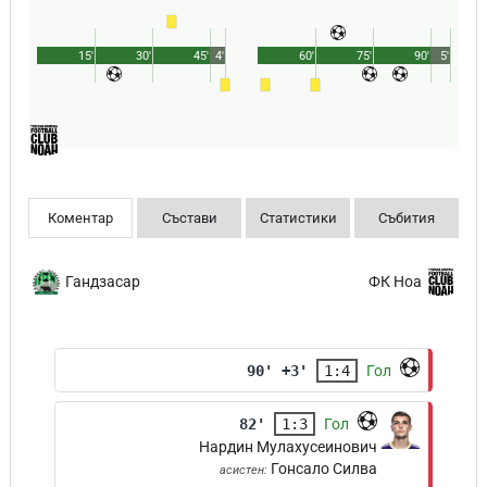
15'
30'
45'
4'
60'
75'
90'
5'
Коментар
Състави
Статистики
Събития
Гандзасар
ФК Ноа
90' +3'
1:4
Гол
82'
1:3
Гол
Нардин Мулахусеинович
Гонсало Силва
асистен: