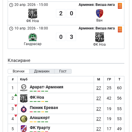
20 апр. 2026
-
15:00
Армения: Висша лига
2
0
Ван
ФК Ноа
10 апр. 2026
-
18:00
Армения: Висша лига
0
3
Гандзасар
ФК Ноа
Класиране
Всички
Домакин
Гост
#
Клуб
М
ГР
Т
Арарат-Армения
1
27
25
60
▲
ФК Ноа
2
27
42
56
▼
Пюник Ереван
3
27
19
55
▼
Алашкерт
4
27
19
53
ФК Урарту
5
27
17
49