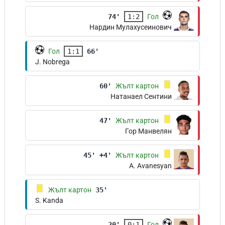
74'
1:2
Гол
Нардин Мулахусеинович
Гол
1:1
66'
J. Nobrega
60'
Жълт картон
Натанаел Сентини
47'
Жълт картон
Гор Манвелян
45' +4'
Жълт картон
A. Avanesyan
Жълт картон
35'
S. Kanda
20'
0:1
Гол