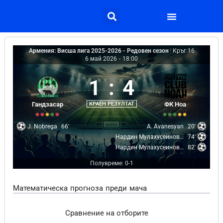
Армения: Висша лига 2025-2026 - Редовен сезон
|
Кръг 16
6 май 2026
-
18:00
1
:
4
Гандзасар
КРАЕН РЕЗУЛТАТ
ФК Ноа
J. Nobrega
66'
A. Avanesyan
20'
Нардин Мулахусеинович
74'
Нардин Мулахусеинович
82'
Полувреме: 0-1
Математическа прогноза преди мача
Сравнение на отборите