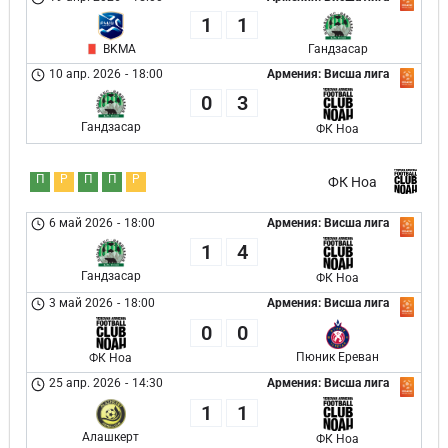
1
1
BKMA
Гандзасар
10 апр. 2026
-
18:00
Армения: Висша лига
0
3
Гандзасар
ФК Ноа
П
Р
П
П
Р
ФК Ноа
6 май 2026
-
18:00
Армения: Висша лига
1
4
Гандзасар
ФК Ноа
3 май 2026
-
18:00
Армения: Висша лига
0
0
Пюник Ереван
ФК Ноа
25 апр. 2026
-
14:30
Армения: Висша лига
1
1
Алашкерт
ФК Ноа