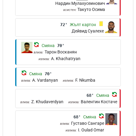
Нардин Мулахусеинович
Такуто Осима
асистен:
72'
Жълт картон
Дейвид Суалехе
Смяна
70'
Тарон Восканян
влиза:
A. Khachatryan
излиза:
Смяна
70'
A. Vardanyan
F. Nkumba
влиза:
излиза:
68'
Смяна
Z. Khudaverdyan
Валентин Костаче
влиза:
излиза:
68'
Смяна
Густаво Сангаре
влиза:
I. Oulad Omar
излиза: