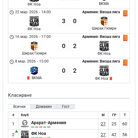
BKMA
ФК Ноа
22 мар. 2026
-
14:00
Армения: Висша лига
3
0
Ширак Гюмри
ФК Ноа
16 мар. 2026
-
17:00
Армения: Висша лига
0
2
Ширак Гюмри
ФК Ноа
8 мар. 2026
-
15:00
Армения: Висша лига
0
2
BKMA
ФК Ноа
Класиране
Всички
Домакин
Гост
#
Клуб
М
ГР
Т
Арарат-Армения
1
27
25
60
▲
ФК Ноа
2
27
42
56