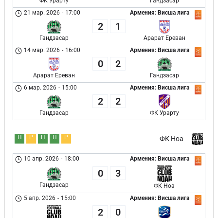
ФК Урарту
Гандзасар
21 мар. 2026
-
17:00
Армения: Висша лига
2
1
Гандзасар
Арарат Ереван
14 мар. 2026
-
16:00
Армения: Висша лига
0
2
Арарат Ереван
Гандзасар
6 мар. 2026
-
15:00
Армения: Висша лига
2
2
Гандзасар
ФК Урарту
П
Р
П
П
Р
ФК Ноа
10 апр. 2026
-
18:00
Армения: Висша лига
0
3
Гандзасар
ФК Ноа
5 апр. 2026
-
15:00
Армения: Висша лига
2
0