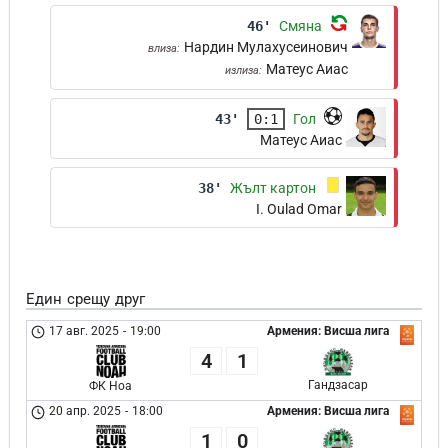
46'
Смяна
Нардин Мулахусеинович
влиза:
Матеус Аиас
излиза:
43'
0:1
Гол
Матеус Аиас
38'
Жълт картон
I. Oulad Omar
Един срещу друг
17 авг. 2025
-
19:00
Армения: Висша лига
4
1
Гандзасар
ФК Ноа
20 апр. 2025
-
18:00
Армения: Висша лига
1
0