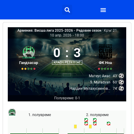
Армения: Висша лига 2025-2026 - Редовен сезон
|
Кръг 21
10 апр. 2026
-
18:00
0
:
3
Гандзасар
КРАЕН РЕЗУЛТАТ
ФК Ноа
Матеус Аиас
43'
S. Muradyan
60'
Нардин Мулахусеинович
74'
Полувреме: 0-1
1. полувреме
2. полувреме