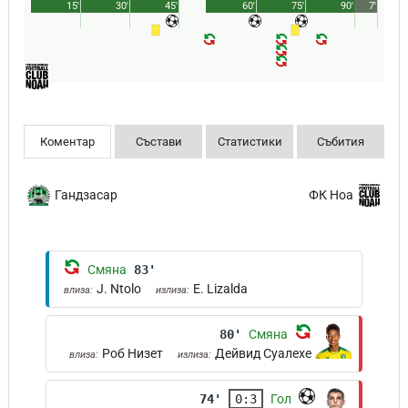
15'
30'
45'
60'
75'
90'
7'
Коментар
Състави
Статистики
Събития
Гандзасар
ФК Ноа
Смяна
83'
J. Ntolo
E. Lizalda
влиза:
излиза:
80'
Смяна
Роб Низет
Дейвид Суалехе
влиза:
излиза:
74'
0:3
Гол