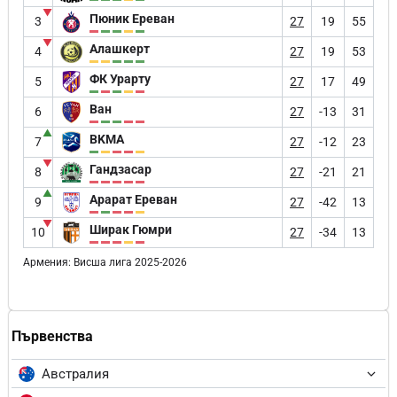
▼
Пюник Ереван
3
27
19
55
▼
Алашкерт
4
27
19
53
ФК Урарту
5
27
17
49
Ван
6
27
-13
31
▲
BKMA
7
27
-12
23
▼
Гандзасар
8
27
-21
21
▲
Арарат Ереван
9
27
-42
13
▼
Ширак Гюмри
10
27
-34
13
Армения: Висша лига 2025-2026
Първенства
Австралия