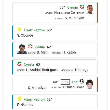
68'
Смяна
Натанаел Сентини
влиза:
S. Muradyan
излиза:
Жълт картон
66'
S. Obonde
Смяна
62'
B. Mani
H. Katoh
влиза:
излиза:
Смяна
62'
L. Andrioli Rodrigues
J. Nobrega
влиза:
излиза:
60'
0:2
Гол
I. Oulad Omar
S. Muradyan
асистен:
Жълт картон
52'
F. Nkumba