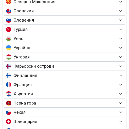
Северна Македония
Словакия
Словения
Турция
Уелс
Украйна
Унгария
Фарьорски острови
Финландия
Франция
Хърватия
Черна гора
Чехия
Швейцария