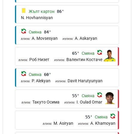
Жълт картон
86'
N. Hovhannisyan
Смяна
84'
A. Movsesyan
A. Askaryan
влиза:
излиза:
65'
Смяна
Роб Низет
Валентин Костаче
влиза:
излиза:
Смяна
60'
P. Alekyan
Davit Harutyunyan
влиза:
излиза:
55'
Смяна
Такуто Осима
I. Oulad Omar
влиза:
излиза:
55'
Смяна
M. Asiryan
A. Khamoyan
влиза:
излиза: