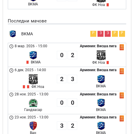
BKMA
ФК Ноа
Последни мачове
Р
З
З
Р
Р
BKMA
8 мар. 2026
-
15:00
Армения: Висша лига
0
2
BKMA
ФК Ноа
6 дек. 2025
-
14:00
Армения: Висша лига
2
3
BKMA
ФК Ноа
28 ное. 2025
-
13:00
Армения: Висша лига
0
0
Гандзасар
BKMA
23 ное. 2025
-
13:00
Армения: Висша лига
3
2
Ван
BKMA