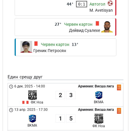
44'
0:1
Автогол
M. Avetisyan
27'
Червен картон
Дейвид Суалехе
Червен картон
13'
Греник Петросян
Един срещу друг
6 дек. 2025
-
14:00
Армения: Висша лига
2
3
BKMA
ФК Ноа
13 апр. 2025
-
17:30
Армения: Висша лига
1
5
BKMA
ФК Ноа