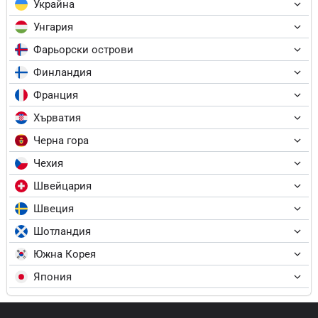
Украйна
Унгария
Фарьорски острови
Финландия
Франция
Хърватия
Черна гора
Чехия
Швейцария
Швеция
Шотландия
Южна Корея
Япония