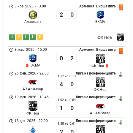
8 ное. 2025
-
13:00
Армения: Висша лига
2
0
Алашкерт
BKMA
П
Р
П
П
Р
ФК Ноа
8 мар. 2026
-
15:00
Армения: Висша лига
0
2
BKMA
ФК Ноа
26 фев. 2026
-
22:00
Лига на конференциите
1.12
0.13
xG
4
0
АЗ Алкмаар
ФК Ноа
19 фев. 2026
-
19:45
Лига на конференциите
1.02
0.54
xG
1
0
АЗ Алкмаар
ФК Ноа
18 дек. 2025
-
22:00
Лига на конференциите
1.35
0.61
xG
2
0