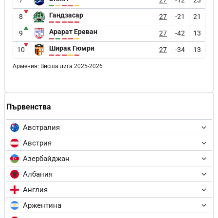
7
27
-12
23
▼
Гандзасар
8
27
-21
21
▲
Арарат Ереван
9
27
-42
13
▼
Ширак Гюмри
10
27
-34
13
Армения: Висша лига 2025-2026
Първенства
Австралия
Австрия
Азербайджан
Албания
Англия
Аржентина