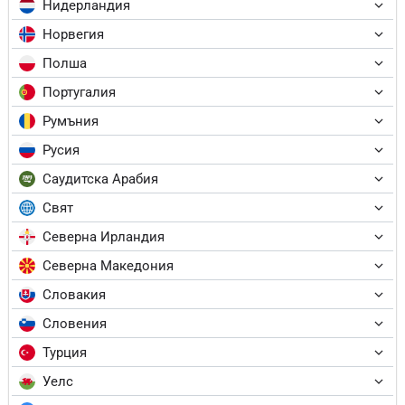
Нидерландия
Норвегия
Полша
Португалия
Румъния
Русия
Саудитска Арабия
Свят
Северна Ирландия
Северна Македония
Словакия
Словения
Турция
Уелс