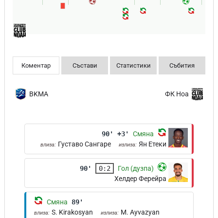
Коментар
Състави
Статистики
Събития
BKMA
ФК Ноа
90' +3'
Смяна
Густаво Сангаре
Ян Етеки
влиза:
излиза:
90'
0:2
Гол (дузпа)
Хелдер Ферейра
Смяна
89'
S. Kirakosyan
M. Ayvazyan
влиза:
излиза: