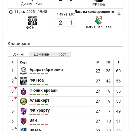
Динамо Киев
ФК Ноа
11 дек. 2025
-
19:45
Лига на конференциите
1.45
1.97
xG
2
1
Легия Варшава
ФК Ноа
Класиране
Всички
Домакин
Гост
#
Клуб
М
ГР
Т
Арарат-Армения
1
27
25
60
▲
ФК Ноа
2
27
42
56
▼
Пюник Ереван
3
27
19
55
▼
Алашкерт
4
27
19
53
ФК Урарту
5
27
17
49
Ван
6
27
-13
31
▲
BKMA