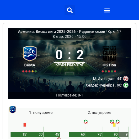
Армения: Висша лига 2025-2026 - Редовен сезон
|
Кръг 17
8 мар. 2026
-
15:00
0
:
2
BKMA
КРАЕН РЕЗУЛТАТ
ФК Ноа
M. Avetisyan
44'
Хелдер Ферейра
90'
Полувреме: 0-1
1. полувреме
2. полувреме
15'
30'
45'
60'
75'
90'
9'