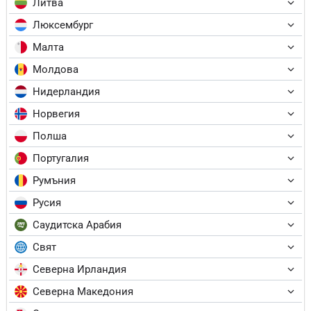
Литва
Люксембург
Малта
Молдова
Нидерландия
Норвегия
Полша
Португалия
Румъния
Русия
Саудитска Арабия
Свят
Северна Ирландия
Северна Македония