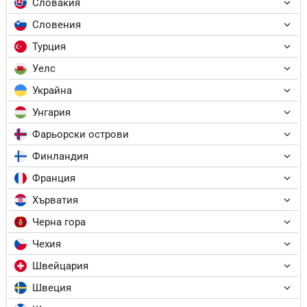
Словакия
Словения
Турция
Уелс
Украйна
Унгария
Фарьорски острови
Финландия
Франция
Хърватия
Черна гора
Чехия
Швейцария
Швеция