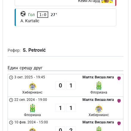
Кейн Атард
Гол
1:0
27'
A. Kurtalic
S. Petrović
Рефер:
Един срещу друг
3 окт. 2025
-
19:45
Малта: Висша лига
0
1
Хибернианс
Флориана
22 сеп. 2024
-
19:00
Малта: Висша лига
1
1
Флориана
Хибернианс
10 фев. 2024
-
15:00
Малта: Висша лига
0
2