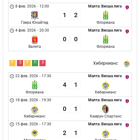
8 фев. 2026
-
12:00
Малта: Висша лига
1
2
Гзира Юнайтед
Флориана
4 фев. 2026
-
20:30
Малта: Висша лига
0
0
Валета
Флориана
Р
З
Р
П
З
Хибернианс
22 фев. 2026
-
17:30
Малта: Висша лига
4
1
Флориана
Хибернианс
18 фев. 2026
-
19:30
Малта: Висша лига
0
1
Хибернианс
Хамрун Спартанс
15 фев. 2026
-
17:30
Малта: Висша лига
2
1