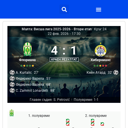
Малта: Висша лига 2025-2026 - Втори етап
|
Кръг 24
22 фев. 2026
-
17:30
4
:
1
Флориана
КРАЕН РЕЗУЛТАТ
Хибернианс
A. Kurtalic
27'
Кейн Атард
32'
Федерико Варела
51'
Федерико Варела
68'
C. Zammit Lonardelli
88'
Главен съдия: S. Petrović
Полувреме: 1-1
|
1. полувреме
2. полувреме