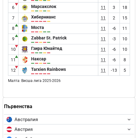
▼
Марсакслок
6
11
3
18
Хибернианс
7
11
2
15
▲
Моста
8
11
-6
11
▲
Zabbar St. Patrick
9
11
-3
10
▼
Гзира Юнайтед
10
11
-6
10
▲
Наксар
11
11
-6
8
▼
Tarxien Rainbows
12
11
-13
5
Малта: Висша лига 2025-2026
Първенства
Австралия
Австрия