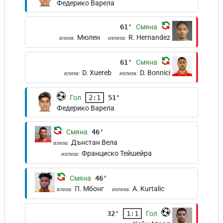
Федерико Варела
61'
Смяна
Мюлен
R. Hernandez
влиза:
излиза:
61'
Смяна
D. Xuereb
D. Bonnici
влиза:
излиза:
Гол
2:1
51'
Федерико Варела
Смяна
46'
Дънстан Вела
влиза:
Франциско Тейшейра
излиза:
Смяна
46'
П. Мбонг
A. Kurtalic
влиза:
излиза:
32'
1:1
Гол