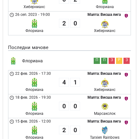
Хибернианс
Флориана
26 сеп. 2023
-
19:00
Малта: Висша лига
2
0
Флориана
Хибернианс
Последни мачове
П
П
З
Р
З
Флориана
22 фев. 2026
-
17:30
Малта: Висша лига
4
1
Флориана
Хибернианс
18 фев. 2026
-
19:30
Малта: Висша лига
0
0
Флориана
Марсакслок
15 фев. 2026
-
12:00
Малта: Висша лига
2
0
Флориана
Tarxien Rainbows