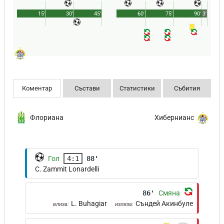
15'
30'
45'
60'
75'
90'
3'
Коментар
Състави
Статистики
Събития
Флориана
Хибернианс
Гол
4:1
88'
C. Zammit Lonardelli
86'
Смяна
L. Buhagiar
Съндей Акинбуле
влиза:
излиза: