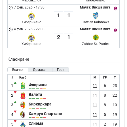
Марсакслок
Хибернианс
7 фев. 2026
-
17:30
Малта: Висша лига
1
1
Хибернианс
Tarxien Rainbows
4 фев. 2026
-
22:00
Малта: Висша лига
2
1
Хибернианс
Zabbar St. Patrick
Класиране
Всички
Домакин
Гост
#
Клуб
М
ГР
Т
▲
Флориана
1
11
6
23
▼
Валета
2
11
8
22
▲
Биркиркара
3
11
8
19
▼
Хамрун Спартанс
4
11
5
19
▼
Слиема
5
11
2
19