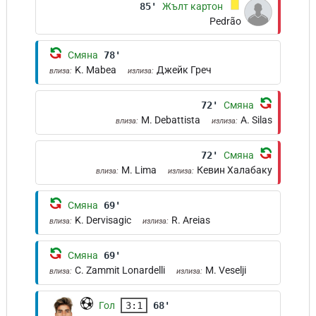
85'
Жълт картон
Pedrão
Смяна
78'
K. Mabea
Джейк Греч
влиза:
излиза:
72'
Смяна
M. Debattista
A. Silas
влиза:
излиза:
72'
Смяна
M. Lima
Кевин Халабаку
влиза:
излиза:
Смяна
69'
K. Dervisagic
R. Areias
влиза:
излиза:
Смяна
69'
C. Zammit Lonardelli
M. Veselji
влиза:
излиза:
Гол
3:1
68'