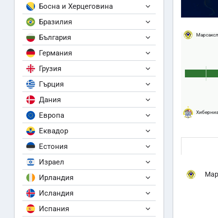
Босна и Херцеговина
Бразилия
Марсакс
България
Германия
Грузия
Гърция
Дания
Хиберни
Европа
Еквадор
Естония
Израел
Мар
Ирландия
Исландия
Испания