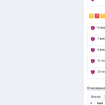
Р
З
Р
15 фев
7 фев
4 фев
31 ян
25 ян
Класиран
Всички
#
Клуб