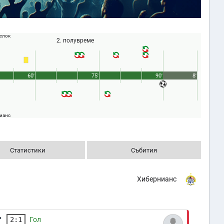
слок
2. полувреме
60'
75'
90'
8'
ианс
Статистики
Събития
Хибернианс
'
2:1
Гол