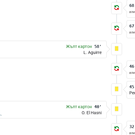
68
вли
67
вли
Жълт картон
58'
L. Aguirre
46
вли
45
Pe
Жълт картон
40'
O. El Hasni
32
вли