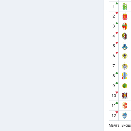
▲
1
▼
2
▲
3
▼
4
▼
5
▼
6
7
▲
8
▲
9
▼
10
▲
11
▼
12
Малта: Висша