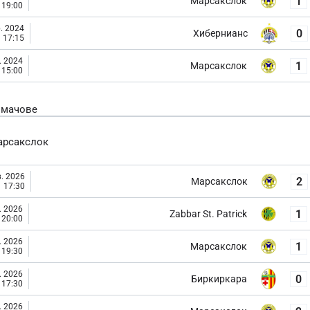
1
Марсакслок
19:00
. 2024
0
Хибернианс
17:15
. 2024
1
Марсакслок
15:00
 мачове
арсакслок
. 2026
2
Марсакслок
17:30
. 2026
1
Zabbar St. Patrick
20:00
. 2026
1
Марсакслок
19:30
. 2026
0
Биркиркара
17:30
. 2026