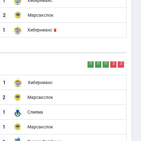
1
Хибернианс
2
Марсакслок
1
Хибернианс
П
П
П
З
З
1
Хибернианс
2
Марсакслок
1
Слиема
1
Марсакслок