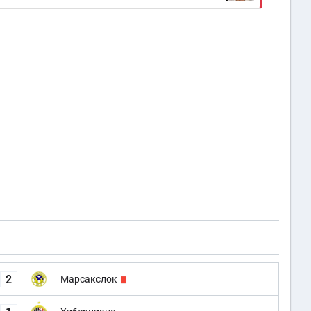
2
Марсакслок