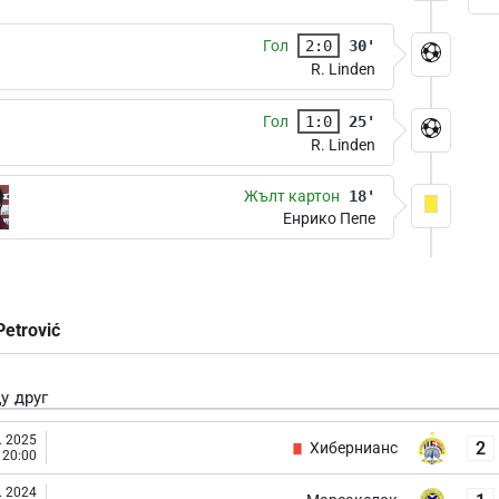
Гол
2:0
30'
R. Linden
Гол
1:0
25'
R. Linden
Жълт картон
18'
Енрико Пепе
Petrović
у друг
. 2025
2
Хибернианс
20:00
. 2024