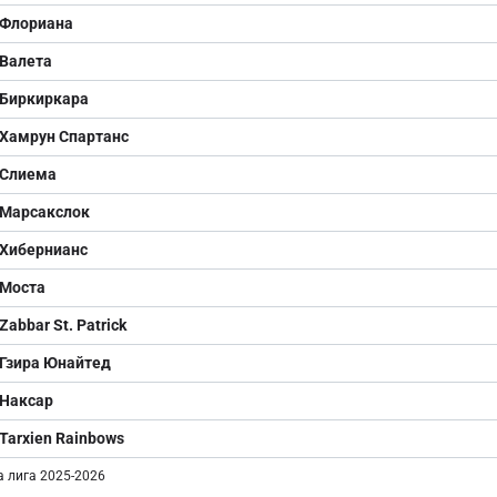
Флориана
Валета
Биркиркара
Хамрун Спартанс
Слиема
Марсакслок
Хибернианс
Моста
Zabbar St. Patrick
Гзира Юнайтед
Наксар
Tarxien Rainbows
 лига 2025-2026