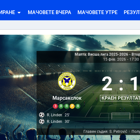
ИРАНЕ
МАЧОВЕТЕ ВЧЕРА
МАЧОВЕТЕ УТРЕ
РЕЗУЛ
Малта: Висша лига 2025-2026 - Втор
15 фев. 2026
-
17:30
2
:
Марсакслок
КРАЕН РЕЗУЛТА
З
П
П
Р
П
R. Linden
25'
R. Linden
30'
Главен съдия: S. Petrović
Полу
|