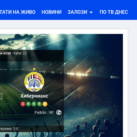
ТАТИ НА ЖИВО
НОВИНИ
ЗАЛОЗИ
ПО ТВ ДНЕС
и етап
|
Кръг 22
1
Хибернианс
Т
З
П
П
П
Р
Pedrão
90'
време: 2-0