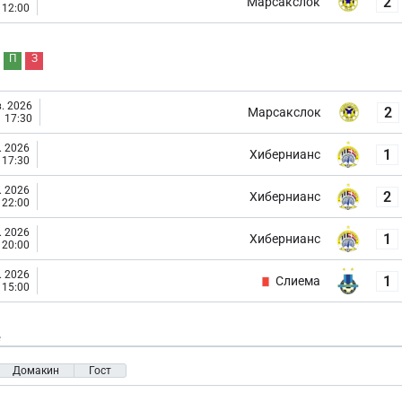
2
Марсакслок
12:00
П
З
. 2026
2
Марсакслок
17:30
. 2026
1
Хибернианс
17:30
. 2026
2
Хибернианс
22:00
. 2026
1
Хибернианс
20:00
. 2026
1
Слиема
15:00
е
Домакин
Гост