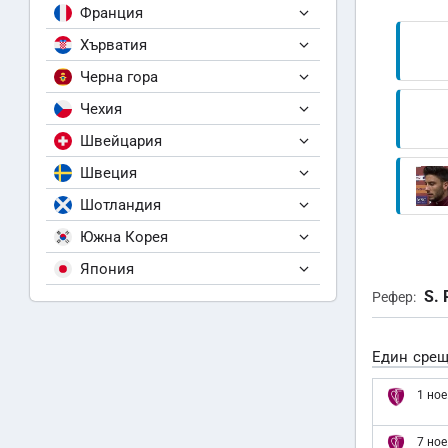
Франция
Хърватия
Черна гора
Чехия
Швейцария
Швеция
Шотландия
Южна Корея
Япония
S. 
Рефер:
Един срещ
1 ное
7 ное