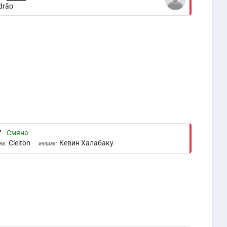
drão
'
Смяна
Cleiton
Кевин Халабаку
за:
излиза: