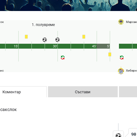
лок
Марсак
1. полувреме
15'
30'
45'
5'
анс
Хиберн
Коментар
Състави
сакслок
90