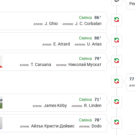
Pe
Смяна
86'
J. Ghio
J. C. Corbalan
влиза:
излиза:
Смяна
86'
E. Attard
U. Arias
влиза:
излиза:
Смяна
79'
T. Caruana
Николай Мускат
влиза:
излиза:
77
вли
Смяна
71'
James Kirby
R. Linden
влиза:
излиза:
Смяна
70'
Айзък Кристи-Дейвис
Dodo
влиза:
излиза: