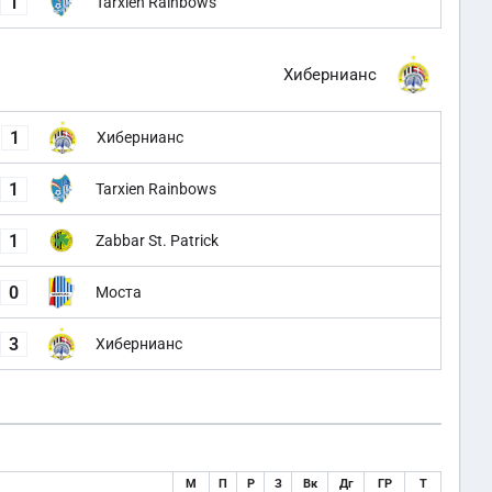
1
Tarxien Rainbows
Хибернианс
1
Хибернианс
1
Tarxien Rainbows
1
Zabbar St. Patrick
0
Моста
3
Хибернианс
М
П
Р
З
Вк
Дг
ГР
Т