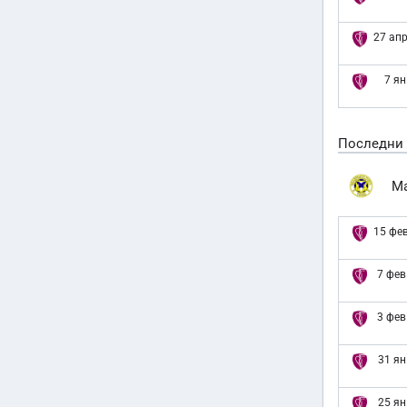
27 апр
7 ян
Последни
М
15 фев
7 фев
3 фев
31 ян
25 ян