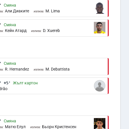
'
Смяна
Али Диаките
M. Lima
за:
излиза:
'
Смяна
Кейн Атард
D. Xuereb
за:
излиза:
'
Смяна
R. Hernandez
M. Debattista
за:
излиза:
' +5'
Жълт картон
drão
'
Смяна
Матю Елул
Бьорн Кристенсен
за:
излиза: