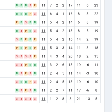
11
7
2
2
17
11
6
23
П
П
П
З
Р
11
6
4
1
16
8
8
22
П
П
П
Р
З
11
5
4
2
14
6
8
19
Р
П
З
П
П
11
5
4
2
13
8
5
19
П
З
Р
П
З
11
5
4
2
16
14
2
19
З
П
Р
П
Р
11
5
3
3
14
11
3
18
Р
П
Р
П
Р
11
4
3
4
20
18
2
15
З
З
З
З
Р
11
3
2
6
13
19
-6
11
З
З
Р
П
П
11
2
4
5
11
14
-3
10
П
З
Р
З
П
11
2
4
5
13
19
-6
10
З
П
П
Р
З
11
2
2
7
11
17
-6
8
П
З
Р
З
П
11
1
2
8
8
21
-13
5
З
З
З
З
З