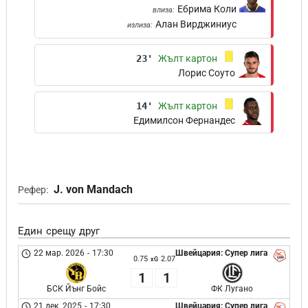
Ебрима Коли
влиза:
Алан Вирджиниус
излиза:
23'
Жълт картон
Лорис Соуто
14'
Жълт картон
Едимилсон Фернандес
J. von Mandach
Рефер:
Един срещу друг
22 мар. 2026
-
17:30
Швейцария: Супер лига
0.75
2.07
xG
1
1
БСК Йънг Бойс
ФК Лугано
21 дек. 2025
-
17:30
Швейцария: Супер лига