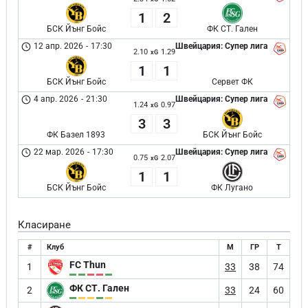
1
2
БСК Йънг Бойс
ФК СТ. Гален
12 апр. 2026
-
17:30
Швейцария: Супер лига
2.10
1.29
xG
1
1
БСК Йънг Бойс
Сервет ФК
4 апр. 2026
-
21:30
Швейцария: Супер лига
1.24
0.97
xG
3
3
ФК Базел 1893
БСК Йънг Бойс
22 мар. 2026
-
17:30
Швейцария: Супер лига
0.75
2.07
xG
1
1
БСК Йънг Бойс
ФК Лугано
Класиране
#
Клуб
М
ГР
Т
FC Thun
1
33
38
74
ФК СТ. Гален
2
33
24
60