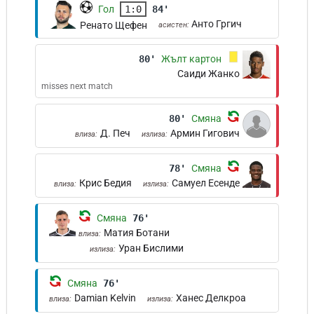
Гол
1:0
84'
Анто Гргич
Ренато Щефен
асистен:
80'
Жълт картон
Саиди Жанко
misses next match
80'
Смяна
Д. Печ
Армин Гигович
влиза:
излиза:
78'
Смяна
Крис Бедия
Самуел Есенде
влиза:
излиза:
Смяна
76'
Матия Ботани
влиза:
Уран Бислими
излиза:
Смяна
76'
Damian Kelvin
Ханес Делкроа
влиза:
излиза: