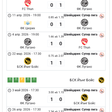
0
1
FC Thun
ФК Лугано
11 апр. 2026
-
19:00
Швейцария: Супер лига
0.85
1.70
xG
0
1
ФК Цюрих
ФК Лугано
4 апр. 2026
-
19:00
Швейцария: Супер лига
1.66
1.39
xG
1
0
ФК Лугано
FC Thun
22 мар. 2026
-
17:30
Швейцария: Супер лига
0.75
2.07
xG
1
1
БСК Йънг Бойс
ФК Лугано
П
П
Р
П
П
БСК Йънг Бойс
3 май 2026
-
17:30
Швейцария: Супер лига
3.00
1.15
xG
1
0
ФК Лугано
БСК Йънг Бойс
26 апр. 2026
-
17:30
Швейцария: Супер лига
2.34
1.52
xG