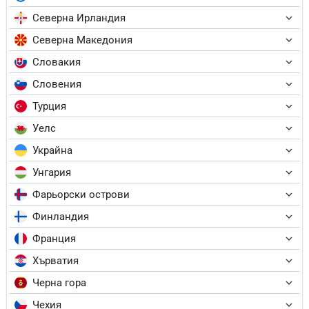
Северна Ирландия
Северна Македония
Словакия
Словения
Турция
Уелс
Украйна
Унгария
Фарьорски острови
Финландия
Франция
Хърватия
Черна гора
Чехия