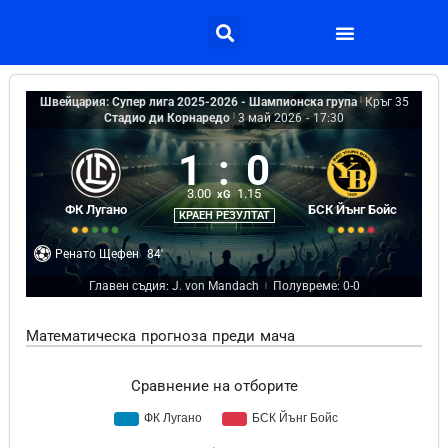
Швейцария: Супер лига 2025-2026 - Шампионска група
|
Кръг 35
Стадио ди Корнаредо
|
3 май 2026
-
17:30
1
:
0
3.00
1.15
xG
ФК Лугано
БСК Йънг Бойс
КРАЕН РЕЗУЛТАТ
Ренато Щефен
84'
Главен съдия: J. von Mandach
Полувреме: 0-0
|
Математическа прогноза преди мача
Сравнение на отборите