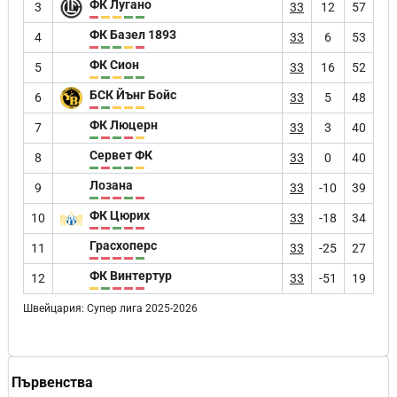
ФК Лугано
3
33
12
57
ФК Базел 1893
4
33
6
53
ФК Сион
5
33
16
52
БСК Йънг Бойс
6
33
5
48
ФК Люцерн
7
33
3
40
Сервет ФК
8
33
0
40
Лозана
9
33
-10
39
ФК Цюрих
10
33
-18
34
Грасхоперс
11
33
-25
27
ФК Винтертур
12
33
-51
19
Швейцария: Супер лига 2025-2026
Първенства