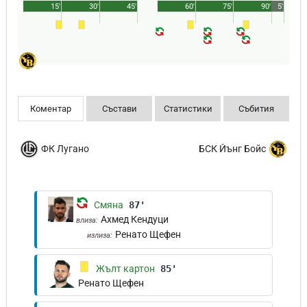
15'
30'
45'
60'
75'
90'
5'
Коментар
Състави
Статистики
Събития
ФК Лугано
БСК Йънг Бойс
Смяна
87'
Ахмед Кендуци
влиза:
Ренато Щефен
излиза:
Жълт картон
85'
Ренато Щефен