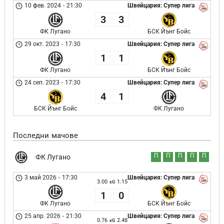
10 фев. 2024
-
21:30
Швейцария: Супер лига
3
3
ФК Лугано
БСК Йънг Бойс
29 окт. 2023
-
17:30
Швейцария: Супер лига
1
1
ФК Лугано
БСК Йънг Бойс
24 сеп. 2023
-
17:30
Швейцария: Супер лига
4
1
БСК Йънг Бойс
ФК Лугано
Последни мачове
П
П
П
П
П
ФК Лугано
3 май 2026
-
17:30
Швейцария: Супер лига
3.00
1.15
xG
1
0
ФК Лугано
БСК Йънг Бойс
25 апр. 2026
-
21:30
Швейцария: Супер лига
0.76
2.48
xG