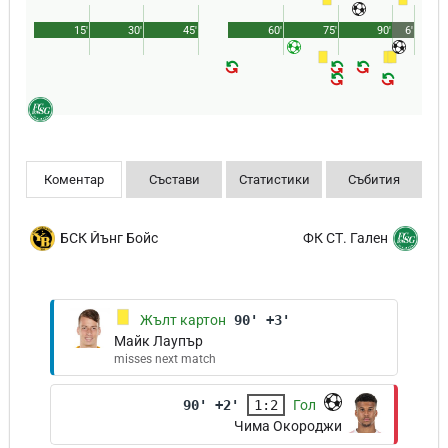
15'
30'
45'
60'
75'
90'
6'
Коментар
Състави
Статистики
Събития
БСК Йънг Бойс
ФК СТ. Гален
Жълт картон
90' +3'
Майк Лаупър
misses next match
90' +2'
1:2
Гол
Чима Окороджи