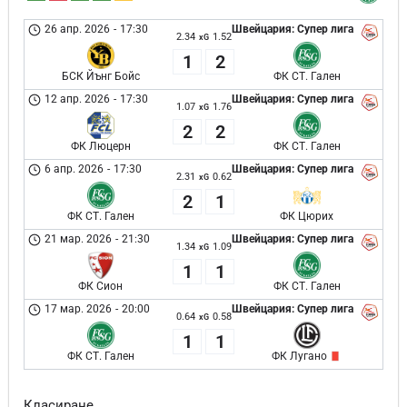
26 апр. 2026
-
17:30
Швейцария: Супер лига
2.34
1.52
xG
1
2
БСК Йънг Бойс
ФК СТ. Гален
12 апр. 2026
-
17:30
Швейцария: Супер лига
1.07
1.76
xG
2
2
ФК Люцерн
ФК СТ. Гален
6 апр. 2026
-
17:30
Швейцария: Супер лига
2.31
0.62
xG
2
1
ФК СТ. Гален
ФК Цюрих
21 мар. 2026
-
21:30
Швейцария: Супер лига
1.34
1.09
xG
1
1
ФК Сион
ФК СТ. Гален
17 мар. 2026
-
20:00
Швейцария: Супер лига
0.64
0.58
xG
1
1
ФК СТ. Гален
ФК Лугано
Класиране