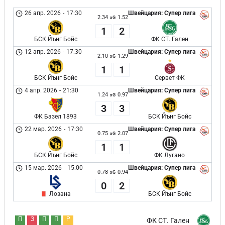
26 апр. 2026
-
17:30
Швейцария: Супер лига
2.34
1.52
xG
1
2
БСК Йънг Бойс
ФК СТ. Гален
12 апр. 2026
-
17:30
Швейцария: Супер лига
2.10
1.29
xG
1
1
БСК Йънг Бойс
Сервет ФК
4 апр. 2026
-
21:30
Швейцария: Супер лига
1.24
0.97
xG
3
3
ФК Базел 1893
БСК Йънг Бойс
22 мар. 2026
-
17:30
Швейцария: Супер лига
0.75
2.07
xG
1
1
БСК Йънг Бойс
ФК Лугано
15 мар. 2026
-
15:00
Швейцария: Супер лига
0.78
0.94
xG
0
2
Лозана
БСК Йънг Бойс
П
З
П
П
Р
ФК СТ. Гален