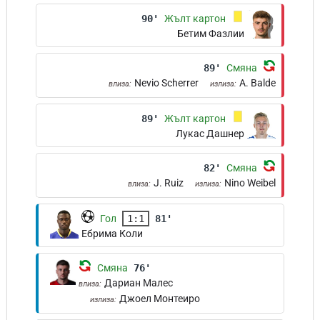
90'
Жълт картон
Бетим Фазлии
89'
Смяна
Nevio Scherrer
A. Balde
влиза:
излиза:
89'
Жълт картон
Лукас Дашнер
82'
Смяна
J. Ruiz
Nino Weibel
влиза:
излиза:
Гол
1:1
81'
Ебрима Коли
Смяна
76'
Дариан Малес
влиза:
Джоел Монтеиро
излиза: