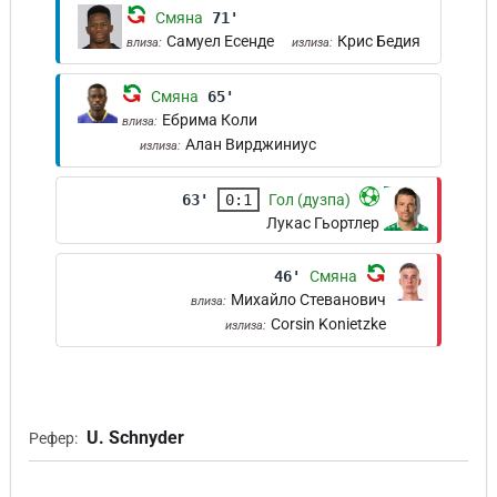
Смяна
71'
Самуел Есенде
Крис Бедия
влиза:
излиза:
Смяна
65'
Ебрима Коли
влиза:
Алан Вирджиниус
излиза:
63'
0:1
Гол (дузпа)
Лукас Гьортлер
46'
Смяна
Михайло Стеванович
влиза:
Corsin Konietzke
излиза:
U. Schnyder
Рефер: