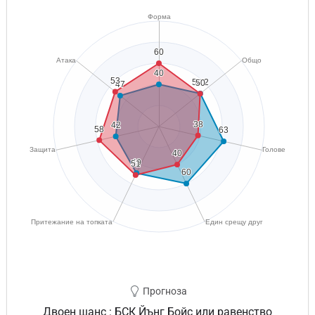
Прогноза
Двоен шанс : БСК Йънг Бойс или равенство