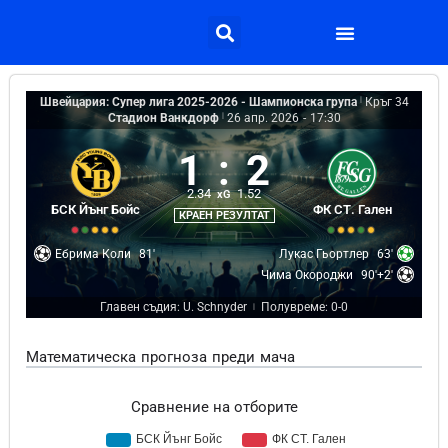
Швейцария: Супер лига 2025-2026 - Шампионска група
|
Кръг 34
Стадион Ванкдорф
|
26 апр. 2026
-
17:30
1
:
2
2.34
1.52
xG
БСК Йънг Бойс
ФК СТ. Гален
КРАЕН РЕЗУЛТАТ
Ебрима Коли
81'
Лукас Гьортлер
63'
Чима Окороджи
90'+2'
Главен съдия: U. Schnyder
Полувреме: 0-0
|
Математическа прогноза преди мача
Сравнение на отборите