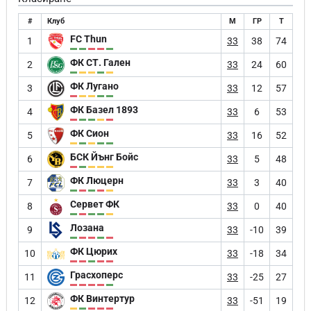
#
Клуб
М
ГР
Т
FC Thun
1
33
38
74
ФК СТ. Гален
2
33
24
60
ФК Лугано
3
33
12
57
ФК Базел 1893
4
33
6
53
ФК Сион
5
33
16
52
БСК Йънг Бойс
6
33
5
48
ФК Люцерн
7
33
3
40
Сервет ФК
8
33
0
40
Лозана
9
33
-10
39
ФК Цюрих
10
33
-18
34
Грасхоперс
11
33
-25
27
ФК Винтертур
12
33
-51
19