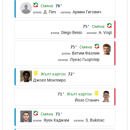
Смяна
76'
Д. Печ
Армин Гигович
влиза:
излиза:
75'
Смяна
Diego Besio
A. Vogt
влиза:
излиза:
75'
Смяна
Бетим Фазлии
влиза:
Лукас Гьортлер
излиза:
Жълт картон
72'
Джоел Монтеиро
71'
Жълт картон
Йозо Станич
Смяна
71'
Яуен Хаджам
S. Bukinac
влиза:
излиза: