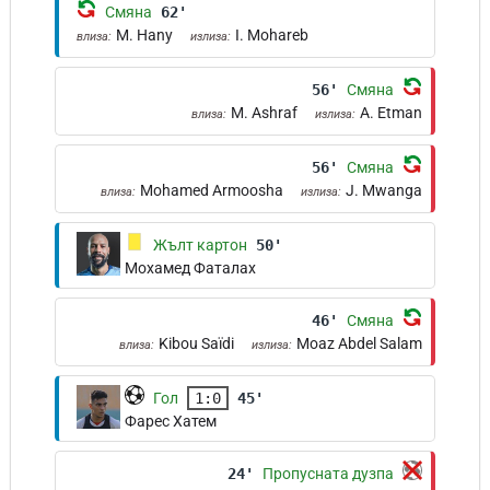
Смяна
62'
M. Hany
I. Mohareb
влиза:
излиза:
56'
Смяна
M. Ashraf
A. Etman
влиза:
излиза:
56'
Смяна
Mohamed Armoosha
J. Mwanga
влиза:
излиза:
Жълт картон
50'
Мохамед Фаталах
46'
Смяна
Kibou Saïdi
Moaz Abdel Salam
влиза:
излиза:
Гол
1:0
45'
Фарес Хатем
24'
Пропусната дузпа