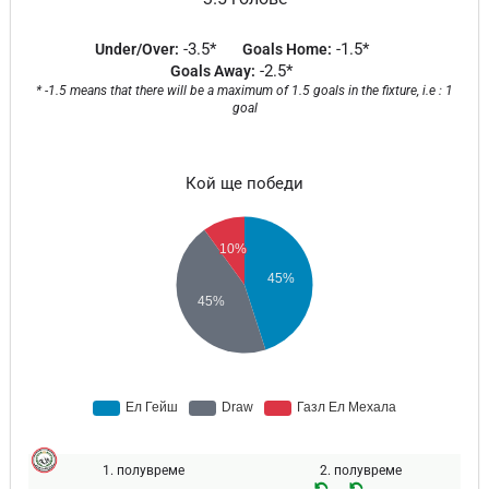
-3.5*
-1.5*
Under/Over:
Goals Home:
-2.5*
Goals Away:
* -1.5 means that there will be a maximum of 1.5 goals in the fixture, i.e : 1
goal
Кой ще победи
1. полувреме
2. полувреме