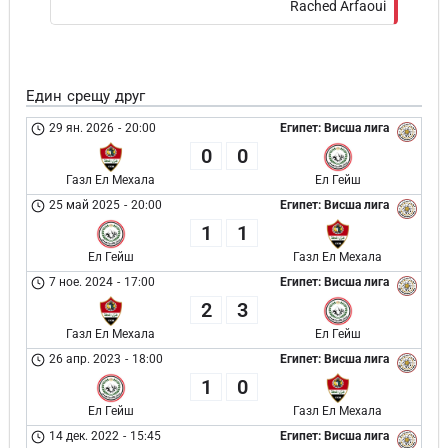
Rached Arfaoui
Един срещу друг
29 ян. 2026
-
20:00
Египет: Висша лига
0
0
Газл Ел Мехала
Ел Гейш
25 май 2025
-
20:00
Египет: Висша лига
1
1
Ел Гейш
Газл Ел Мехала
7 ное. 2024
-
17:00
Египет: Висша лига
2
3
Газл Ел Мехала
Ел Гейш
26 апр. 2023
-
18:00
Египет: Висша лига
1
0
Ел Гейш
Газл Ел Мехала
14 дек. 2022
-
15:45
Египет: Висша лига