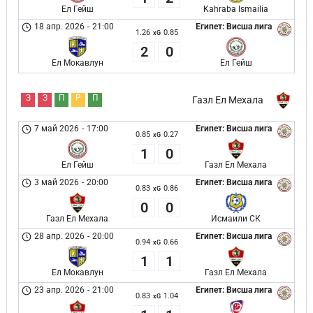
Ел Гейш
Kahraba Ismailia
18 апр. 2026
-
21:00
Египет: Висша лига
1.26
0.85
xG
2
0
Ел Мокавлун
Ел Гейш
З
З
П
Р
П
Газл Ел Мехала
7 май 2026
-
17:00
Египет: Висша лига
0.85
0.27
xG
1
0
Ел Гейш
Газл Ел Мехала
3 май 2026
-
20:00
Египет: Висша лига
0.83
0.86
xG
0
0
Газл Ел Мехала
Исмаили СК
28 апр. 2026
-
20:00
Египет: Висша лига
0.94
0.66
xG
1
1
Ел Мокавлун
Газл Ел Мехала
23 апр. 2026
-
21:00
Египет: Висша лига
0.83
1.04
xG