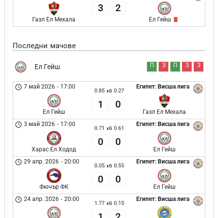
3
2
Газл Ел Мехала
Ел Гейш
Последни мачове
П
З
П
З
З
Ел Гейш
7 май 2026
-
17:00
Египет: Висша лига
0.85
0.27
xG
1
0
Ел Гейш
Газл Ел Мехала
3 май 2026
-
17:00
Египет: Висша лига
0.71
0.61
xG
0
0
Харас Ел Ходод
Ел Гейш
29 апр. 2026
-
20:00
Египет: Висша лига
0.05
0.55
xG
0
0
Фючър ФК
Ел Гейш
24 апр. 2026
-
20:00
Египет: Висша лига
1.77
0.15
xG
1
2