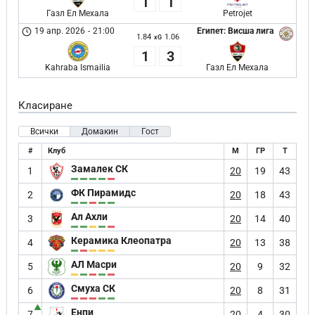
1
1
Газл Ел Мехала
Petrojet
19 апр. 2026
-
21:00
Египет: Висша лига
1.84
1.06
xG
1
3
Kahraba Ismailia
Газл Ел Мехала
Класиране
Всички
Домакин
Гост
#
Клуб
М
ГР
Т
Замалек СК
1
20
19
43
ФК Пирамидс
2
20
18
43
Ал Ахли
3
20
14
40
Керамика Клеопатра
4
20
13
38
АЛ Масри
5
20
9
32
Смуха СК
6
20
8
31
▲
Енпи
7
20
4
30