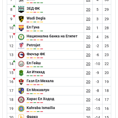
▲
ЗЕД ФК
8
20
5
29
▼
Wadi Degla
9
20
3
29
▲
Ел Гуна
10
20
1
28
▼
Национална банка на Египет
11
20
4
26
Petrojet
12
20
-2
25
Фючър ФК
13
20
-6
23
▲
Ел Гейш
14
20
-10
22
▼
Ал Итихад
15
20
-9
20
▼
Газл Ел Мехала
16
20
-3
19
Ел Мокавлун
17
20
-8
18
Харас Ел Ходод
18
20
-14
17
Kahraba Ismailia
19
20
-15
16
Фарко
20
20
-14
15