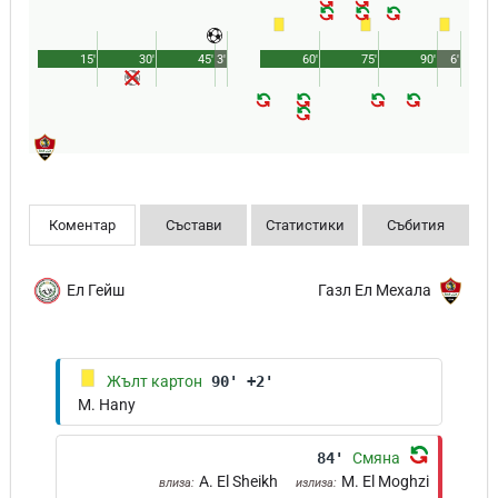
15'
30'
45'
3'
60'
75'
90'
6'
Коментар
Състави
Статистики
Събития
Ел Гейш
Газл Ел Мехала
Жълт картон
90' +2'
M. Hany
84'
Смяна
A. El Sheikh
M. El Moghzi
влиза:
излиза: