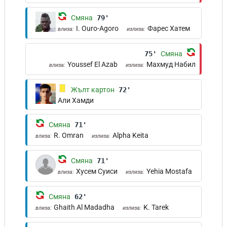
Смяна
79'
I. Ouro-Agoro
Фарес Хатем
влиза:
излиза:
75'
Смяна
Youssef El Azab
Махмуд Набил
влиза:
излиза:
Жълт картон
72'
Али Хамди
Смяна
71'
R. Omran
Alpha Keita
влиза:
излиза:
Смяна
71'
Хусем Суиси
Yehia Mostafa
влиза:
излиза:
Смяна
62'
Ghaith Al Madadha
K. Tarek
влиза:
излиза: