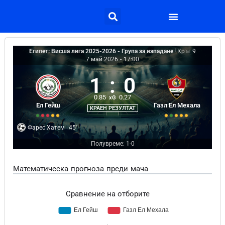
Египет: Висша лига 2025-2026 - Група за изпадане
|
Кръг 9
7 май 2026
-
17:00
1
:
0
0.85
0.27
xG
Ел Гейш
Газл Ел Мехала
КРАЕН РЕЗУЛТАТ
Фарес Хатем
45'
Полувреме: 1-0
Математическа прогноза преди мача
Сравнение на отборите