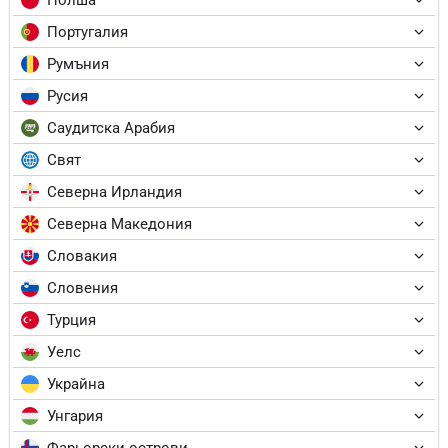
Португалия
Румъния
Русия
Саудитска Арабия
Свят
Северна Ирландия
Северна Македония
Словакия
Словения
Турция
Уелс
Украйна
Унгария
Фарьорски острови