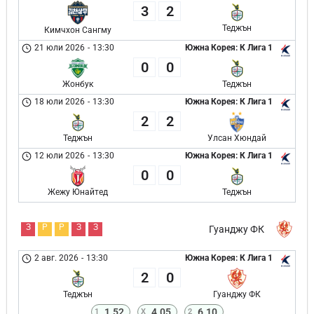
3
2
Теджън
Кимчхон Сангму
21 юли 2026
-
13:30
Южна Корея: К Лига 1
0
0
Жонбук
Теджън
18 юли 2026
-
13:30
Южна Корея: К Лига 1
2
2
Теджън
Улсан Хюндай
12 юли 2026
-
13:30
Южна Корея: К Лига 1
0
0
Жежу Юнайтед
Теджън
З
Р
Р
З
З
Гуанджу ФК
2 авг. 2026
-
13:30
Южна Корея: К Лига 1
2
0
Теджън
Гуанджу ФК
1.52
4.05
6.10
1
X
2