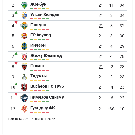
Жонбук
2
21
11
34
▲
Улсан Хюндай
3
21
3
34
▼
Гангуон
4
21
8
32
FC Anyang
5
21
3
30
Инчеон
6
21
4
29
▲
Жежу Юнайтед
7
21
-1
28
▼
Поханг
8
21
-2
28
Теджън
9
21
2
23
▲
Bucheon FC 1995
10
21
-4
23
▼
Кимчхон Сангму
11
21
-6
23
Гуанджу ФК
12
21
-36
10
Южна Корея: К Лига 1 2026