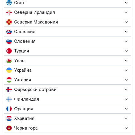
Свят
Северна Ирландия
Северна Македония
Словакия
Словения
Турция
Уелс
Украйна
Унгария
Фарьорски острови
Финландия
Франция
Хърватия
Черна гора