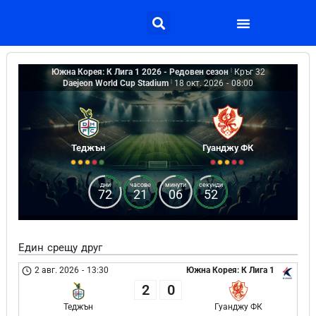
Южна Корея: К Лига 1 2026 - Редовен сезон
|
Кръг 32
Daejeon World Cup Stadium
|
18 окт. 2026
-
08:00
Теджън
Гуанджу ФК
дни
часове
минути
секунди
72
21
06
52
Един срещу друг
2 авг. 2026
-
13:30
Южна Корея: К Лига 1
2
0
Теджън
Гуанджу ФК