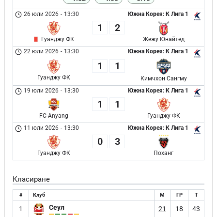
26 юли 2026
-
13:30
Южна Корея: К Лига 1
1
2
Гуанджу ФК
Жежу Юнайтед
22 юли 2026
-
13:30
Южна Корея: К Лига 1
1
1
Гуанджу ФК
Кимчхон Сангму
19 юли 2026
-
13:30
Южна Корея: К Лига 1
1
1
FC Anyang
Гуанджу ФК
11 юли 2026
-
13:30
Южна Корея: К Лига 1
0
3
Гуанджу ФК
Поханг
Класиране
#
Клуб
М
ГР
Т
Сеул
1
21
18
43