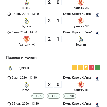
2
0
Теджън
Гуанджу ФК
22 юни 2024
-
13:00
Южна Корея: К Лига 1
2
1
Теджън
Гуанджу ФК
6 май 2024
-
10:30
Южна Корея: К Лига 1
2
1
Гуанджу ФК
Теджън
Последни мачове
Р
Р
Р
З
П
Теджън
2 авг. 2026
-
13:30
Южна Корея: К Лига 1
2
0
Теджън
Гуанджу ФК
1.52
4.05
6.10
1
X
2
25 юли 2026
-
13:30
Южна Корея: К Лига 1