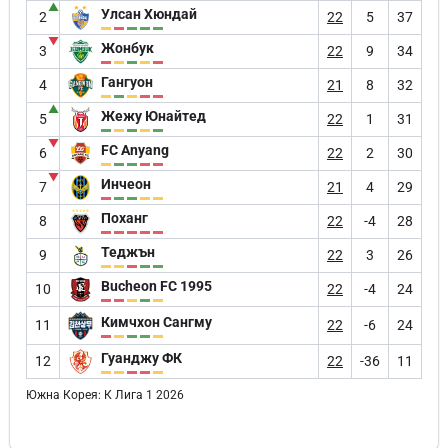
▲
Улсан Хюндай
2
22
5
37
▼
Жонбук
3
22
9
34
Гангуон
4
21
8
32
▲
Жежу Юнайтед
5
22
1
31
▼
FC Anyang
6
22
2
30
▼
Инчеон
7
21
4
29
Поханг
8
22
-4
28
Теджън
9
22
3
26
Bucheon FC 1995
10
22
-4
24
Кимчхон Сангму
11
22
-6
24
Гуанджу ФК
12
22
-36
11
Южна Корея: К Лига 1 2026