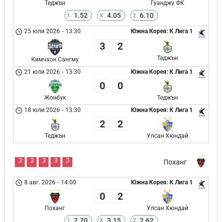
Теджън
Гуанджу ФК
1.52
4.05
6.10
1
X
2
25 юли 2026
-
13:30
Южна Корея: К Лига 1
3
2
Теджън
Кимчхон Сангму
21 юли 2026
-
13:30
Южна Корея: К Лига 1
0
0
Жонбук
Теджън
18 юли 2026
-
13:30
Южна Корея: К Лига 1
2
2
Теджън
Улсан Хюндай
З
З
З
З
З
Поханг
8 авг. 2026
-
14:00
Южна Корея: К Лига 1
0
2
Поханг
Улсан Хюндай
2.70
3.15
2.62
1
X
2