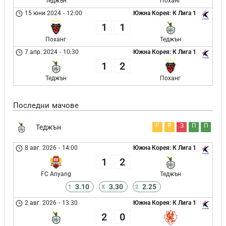
Теджън
Поханг
15 юни 2024
-
12:00
Южна Корея: К Лига 1
1
1
Поханг
Теджън
7 апр. 2024
-
10:30
Южна Корея: К Лига 1
1
2
Теджън
Поханг
Последни мачове
Р
Р
З
П
П
Теджън
8 авг. 2026
-
14:00
Южна Корея: К Лига 1
1
2
FC Anyang
Теджън
3.10
3.30
2.25
1
X
2
2 авг. 2026
-
13:30
Южна Корея: К Лига 1
2
0