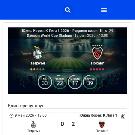
Южна Корея: К Лига 1 2026 - Редовен сезон
|
Кръг 29
Daejeon World Cup Stadium
|
12 сеп. 2026
-
13:00
Теджън
Поханг
дни
часове
минути
секунди
33
22
17
39
Един срещу друг
9 май 2026
-
13:00
Южна Корея: К Лига 1
0
2
Теджън
Поханг