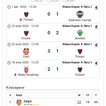
1 авг. 2026
-
13:30
Южна Корея: К Лига 1
0
1
Поханг
Кимчхон Сангму
25 юли 2026
-
13:30
Южна Корея: К Лига 1
0
2
Поханг
Жонбук
22 юли 2026
-
13:30
Южна Корея: К Лига 1
3
1
Сеул
Поханг
18 юли 2026
-
13:30
Южна Корея: К Лига 1
2
1
Жежу Юнайтед
Поханг
Класиране
#
Клуб
М
ГР
Т
Сеул
1
22
18
44