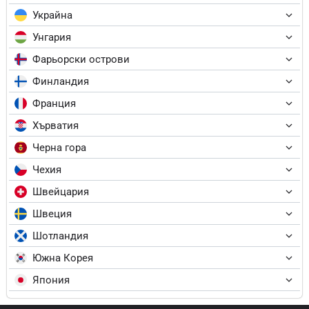
Украйна
Унгария
Фарьорски острови
Финландия
Франция
Хърватия
Черна гора
Чехия
Швейцария
Швеция
Шотландия
Южна Корея
Япония