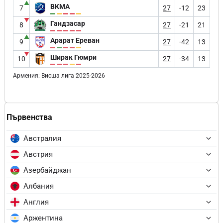
▲
BKMA
7
27
-12
23
▼
Гандзасар
8
27
-21
21
▲
Арарат Ереван
9
27
-42
13
▼
Ширак Гюмри
10
27
-34
13
Армения: Висша лига 2025-2026
Първенства
Австралия
Австрия
Азербайджан
Албания
Англия
Аржентина