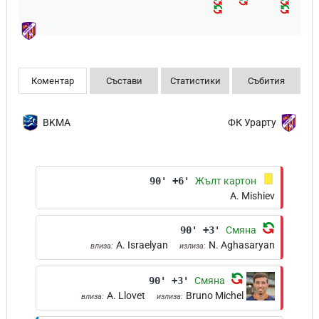
Коментар
Състави
Статистики
Събития
BKMA
ФК Урарту
90' +6'
Жълт картон
A. Mishiev
90' +3'
Смяна
A. Israelyan
N. Aghasaryan
влиза:
излиза:
90' +3'
Смяна
A. Llovet
Bruno Michel
влиза:
излиза: