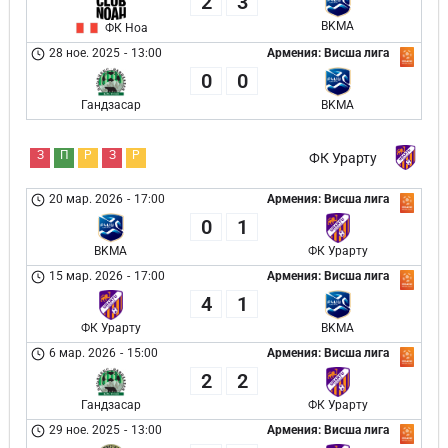
2
3
BKMA
ФК Ноа
28 ное. 2025
-
13:00
Армения: Висша лига
0
0
Гандзасар
BKMA
З
П
Р
З
Р
ФК Урарту
20 мар. 2026
-
17:00
Армения: Висша лига
0
1
BKMA
ФК Урарту
15 мар. 2026
-
17:00
Армения: Висша лига
4
1
ФК Урарту
BKMA
6 мар. 2026
-
15:00
Армения: Висша лига
2
2
Гандзасар
ФК Урарту
29 ное. 2025
-
13:00
Армения: Висша лига