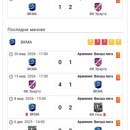
1
2
BKMA
ФК Урарту
Последни мачове
Р
З
З
Р
Р
BKMA
20 мар. 2026
-
17:00
Армения: Висша лига
0
1
BKMA
ФК Урарту
15 мар. 2026
-
17:00
Армения: Висша лига
4
1
ФК Урарту
BKMA
8 мар. 2026
-
15:00
Армения: Висша лига
0
2
BKMA
ФК Ноа
6 дек. 2025
-
14:00
Армения: Висша лига