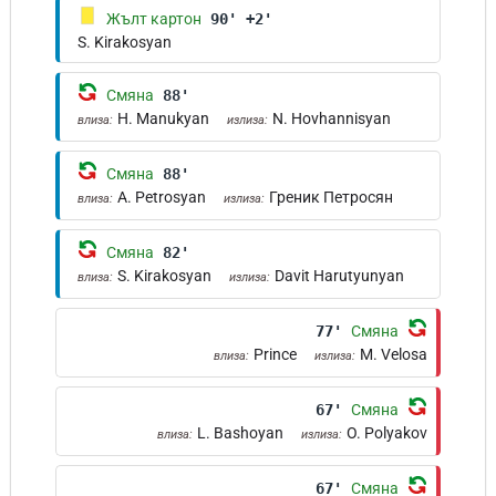
Жълт картон
90' +2'
S. Kirakosyan
Смяна
88'
H. Manukyan
N. Hovhannisyan
влиза:
излиза:
Смяна
88'
A. Petrosyan
Греник Петросян
влиза:
излиза:
Смяна
82'
S. Kirakosyan
Davit Harutyunyan
влиза:
излиза:
77'
Смяна
Prince
M. Velosa
влиза:
излиза:
67'
Смяна
L. Bashoyan
O. Polyakov
влиза:
излиза:
67'
Смяна