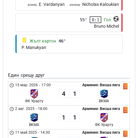
E. Vardanyan
Nicholas Kaloukian
влиза:
излиза:
55'
0:1
Гол
Bruno Michel
Жълт картон
46'
P. Manukyan
Един срещу друг
15 мар. 2026
-
17:00
Армения: Висша лига
4
1
ФК Урарту
BKMA
2 авг. 2025
-
18:00
Армения: Висша лига
1
1
BKMA
ФК Урарту
11 май 2025
-
14:30
Армения: Висша лига