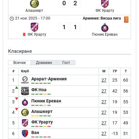
0
2
Алашкерт
ФК Урарту
21 ное. 2025
-
17:00
Армения: Висша лига
1
1
ФК Урарту
Пюник Ереван
Класиране
Всички
Домакин
Гост
#
Клуб
М
ГР
Т
Арарат-Армения
1
27
25
60
▲
ФК Ноа
2
27
42
56
▼
Пюник Ереван
3
27
19
55
▼
Алашкерт
4
27
19
53
ФК Урарту
5
27
17
49
Ван
6
27
-13
31