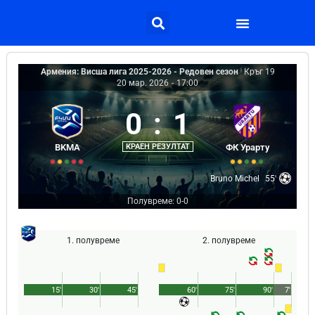
Армения: Висша лига 2025-2026 - Редовен сезон
|
Кръг 19
20 мар. 2026
-
17:00
0
:
1
BKMA
КРАЕН РЕЗУЛТАТ
ФК Урарту
Bruno Michel
55'
Полувреме: 0-0
1. полувреме
2. полувреме
15'
30'
45'
60'
75'
90'
7'