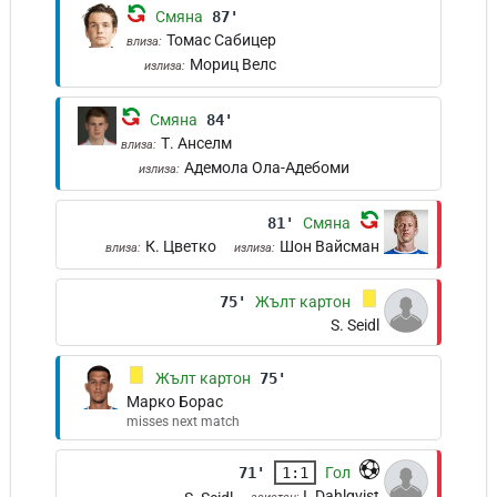
Смяна
87'
Томас Сабицер
влиза:
Мориц Велс
излиза:
Смяна
84'
Т. Анселм
влиза:
Адемола Ола-Адебоми
излиза:
81'
Смяна
К. Цветко
Шон Вайсман
влиза:
излиза:
75'
Жълт картон
S. Seidl
Жълт картон
75'
Марко Борас
misses next match
71'
1:1
Гол
I. Dahlqvist