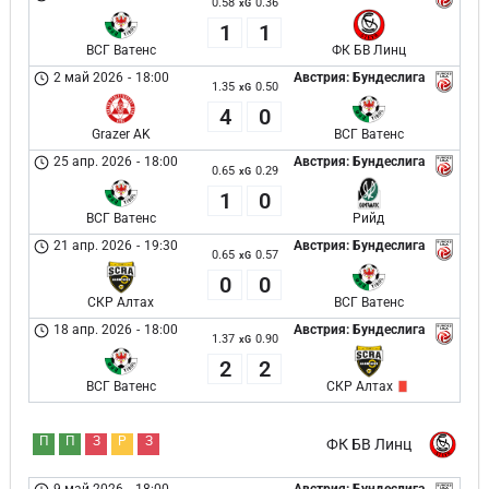
0.58
0.36
xG
1
1
ВСГ Ватенс
ФК БВ Линц
2 май 2026
-
18:00
Австрия: Бундеслига
1.35
0.50
xG
4
0
Grazer AK
ВСГ Ватенс
25 апр. 2026
-
18:00
Австрия: Бундеслига
0.65
0.29
xG
1
0
ВСГ Ватенс
Рийд
21 апр. 2026
-
19:30
Австрия: Бундеслига
0.65
0.57
xG
0
0
СКР Алтах
ВСГ Ватенс
18 апр. 2026
-
18:00
Австрия: Бундеслига
1.37
0.90
xG
2
2
ВСГ Ватенс
СКР Алтах
П
П
З
Р
З
ФК БВ Линц