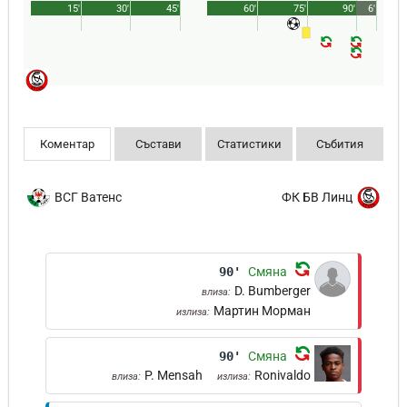
15'
30'
45'
60'
75'
90'
6'
Коментар
Състави
Статистики
Събития
ВСГ Ватенс
ФК БВ Линц
90'
Смяна
D. Bumberger
влиза:
Мартин Морман
излиза:
90'
Смяна
P. Mensah
Ronivaldo
влиза:
излиза: