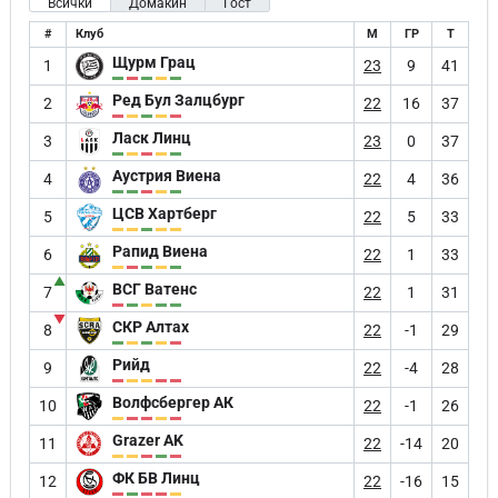
Всички
Домакин
Гост
#
Клуб
М
ГР
Т
Щурм Грац
1
23
9
41
Ред Бул Залцбург
2
22
16
37
Ласк Линц
3
23
0
37
Аустрия Виена
4
22
4
36
ЦСВ Хартберг
5
22
5
33
Рапид Виена
6
22
1
33
▲
ВСГ Ватенс
7
22
1
31
▼
СКР Алтах
8
22
-1
29
Рийд
9
22
-4
28
Волфсбергер АК
10
22
-1
26
Grazer AK
11
22
-14
20
ФК БВ Линц
12
22
-16
15