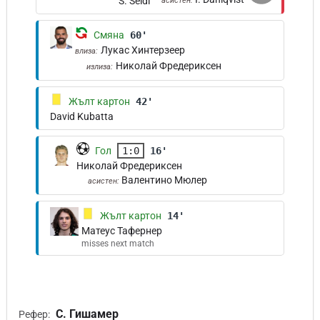
S. Seidl
асистен:
Смяна
60'
Лукас Хинтерзеер
влиза:
Николай Фредериксен
излиза:
Жълт картон
42'
David Kubatta
Гол
1:0
16'
Николай Фредериксен
Валентино Мюлер
асистен:
Жълт картон
14'
Матеус Тафернер
misses next match
С. Гишамер
Рефер: