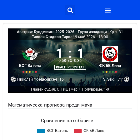
Австрия: Бундеслига 2025-2026 - Група изпадащи
|
Кръг 31
Тиволи Стадион Тирол
|
9 май 2026
-
18:00
1
:
1
0.58
0.36
xG
ВСГ Ватенс
ФК БВ Линц
КРАЕН РЕЗУЛТАТ
Николай Фредериксен
16'
S. Seidl
71'
Главен съдия: С. Гишамер
Полувреме: 1-0
|
Математическа прогноза преди мача
Сравнение на отборите