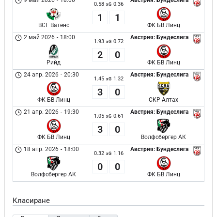
9 май 2026
-
18:00
Австрия: Бундеслига
0.58
0.36
xG
1
1
ВСГ Ватенс
ФК БВ Линц
2 май 2026
-
18:00
Австрия: Бундеслига
1.93
0.72
xG
2
0
Рийд
ФК БВ Линц
24 апр. 2026
-
20:30
Австрия: Бундеслига
1.45
1.32
xG
3
0
ФК БВ Линц
СКР Алтах
21 апр. 2026
-
19:30
Австрия: Бундеслига
1.05
0.61
xG
3
0
ФК БВ Линц
Волфсбергер АК
18 апр. 2026
-
18:00
Австрия: Бундеслига
0.32
1.16
xG
0
0
Волфсбергер АК
ФК БВ Линц
Класиране