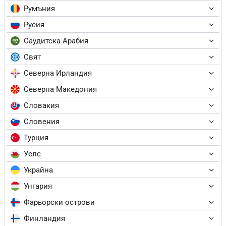
Румъния
Русия
Саудитска Арабия
Свят
Северна Ирландия
Северна Македония
Словакия
Словения
Турция
Уелс
Украйна
Унгария
Фарьорски острови
Финландия