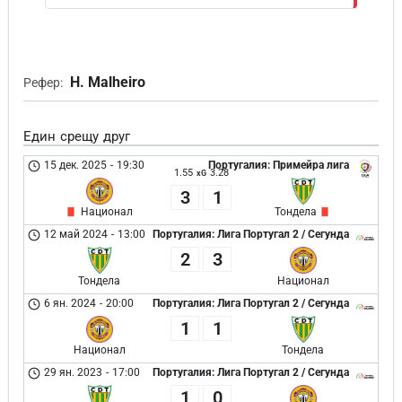
H. Malheiro
Рефер:
Един срещу друг
15 дек. 2025
-
19:30
Португалия: Примейра лига
1.55
3.28
xG
3
1
Национал
Тондела
12 май 2024
-
13:00
Португалия: Лига Португал 2 / Сегунда
2
3
Тондела
Национал
6 ян. 2024
-
20:00
Португалия: Лига Португал 2 / Сегунда
1
1
Национал
Тондела
29 ян. 2023
-
17:00
Португалия: Лига Португал 2 / Сегунда
1
0