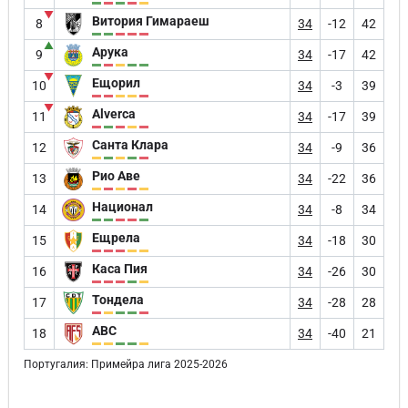
▼
Витория Гимараеш
8
34
-12
42
▲
Арука
9
34
-17
42
▼
Ещорил
10
34
-3
39
▼
Alverca
11
34
-17
39
Санта Клара
12
34
-9
36
Рио Аве
13
34
-22
36
Национал
14
34
-8
34
Ещрела
15
34
-18
30
Каса Пия
16
34
-26
30
Тондела
17
34
-28
28
АВС
18
34
-40
21
Португалия: Примейра лига 2025-2026