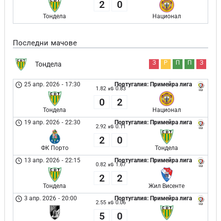
2
0
Тондела
Национал
Последни мачове
З
Р
П
П
З
Тондела
25 апр. 2026
-
17:30
Португалия: Примейра лига
1.82
0.83
xG
0
2
Тондела
Национал
19 апр. 2026
-
22:30
Португалия: Примейра лига
2.92
0.11
xG
2
0
ФК Порто
Тондела
13 апр. 2026
-
22:15
Португалия: Примейра лига
0.82
1.67
xG
2
2
Тондела
Жил Висенте
3 апр. 2026
-
20:00
Португалия: Примейра лига
2.55
0.06
xG
5
0