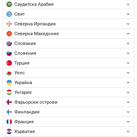
Саудитска Арабия
Свят
Северна Ирландия
Северна Македония
Словакия
Словения
Турция
Уелс
Украйна
Унгария
Фарьорски острови
Финландия
Франция
Хърватия