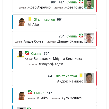
90' +1'
Смяна
Жоао Аурелио
Жозе Гомес
влиза:
излиза:
Жълт картон
90'
M. Aiko
78'
Смяна
Андре Соуза
Даниел Жуниър
влиза:
излиза:
Смяна
76'
Бенджамин Мбунга-Кимпиока
влиза:
Джоузеф Ходж
излиза:
64'
Жълт картон
Андрес Рамирес
Смяна
61'
M. Aiko
Хуго Феликс
влиза:
излиза: