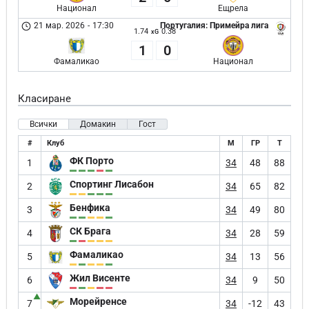
Национал
Ещрела
21 мар. 2026
-
17:30
Португалия: Примейра лига
1.74
0.38
xG
1
0
Фамаликаo
Национал
Класиране
Всички
Домакин
Гост
#
Клуб
М
ГР
Т
ФК Порто
1
34
48
88
Спортинг Лисабон
2
34
65
82
Бенфика
3
34
49
80
СК Брага
4
34
28
59
Фамаликаo
5
34
13
56
Жил Висенте
6
34
9
50
▲
Морейренсе
7
34
-12
43