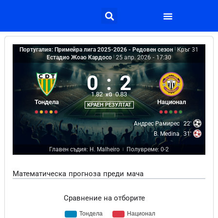
Португалия: Примейра лига 2025-2026 - Редовен сезон
|
Кръг 31
Естадио Жоао Кардосо
|
25 апр. 2026
-
17:30
0
:
2
1.82
0.83
xG
Тондела
Национал
КРАЕН РЕЗУЛТАТ
Андрес Рамирес
22'
B. Medina
31'
Главен съдия: H. Malheiro
Полувреме: 0-2
|
Математическа прогноза преди мача
Сравнение на отборите