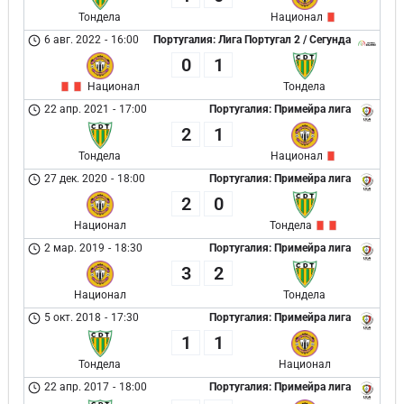
Тондела
Национал
6 авг. 2022
-
16:00
Португалия: Лига Португал 2 / Сегунда
0
1
Национал
Тондела
22 апр. 2021
-
17:00
Португалия: Примейра лига
2
1
Тондела
Национал
27 дек. 2020
-
18:00
Португалия: Примейра лига
2
0
Национал
Тондела
2 мар. 2019
-
18:30
Португалия: Примейра лига
3
2
Национал
Тондела
5 окт. 2018
-
17:30
Португалия: Примейра лига
1
1
Тондела
Национал
22 апр. 2017
-
18:00
Португалия: Примейра лига