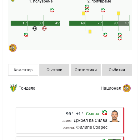
1. полувреме
2. полувреме
15'
30'
45'
60'
75'
90'
10'
Коментар
Състави
Статистики
Събития
Тондела
Национал
90' +1'
Смяна
Джоел да Силва
влиза:
Филипе Соарес
излиза: