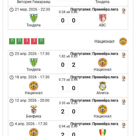
Витория Гимараеш
Тондела
21 мар. 2026
-
22:30
Португалия: Примейра лига
0.54
0.86
xG
0
0
Тондела
АВС
П
П
З
З
П
Национал
25 апр. 2026
-
17:30
Португалия: Примейра лига
1.82
0.83
xG
0
2
Тондела
Национал
18 апр. 2026
-
17:30
Португалия: Примейра лига
0.73
0.44
xG
1
0
Национал
Alverca
12 апр. 2026
-
20:00
Португалия: Примейра лига
3.35
0.25
xG
2
0
Бенфика
Национал
4 апр. 2026
-
17:30
Португалия: Примейра лига
0.94
0.49
xG
2
0