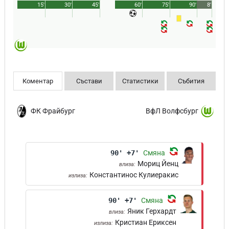
15'
30'
45'
60'
75'
90'
8'
Коментар
Състави
Статистики
Събития
ФК Фрайбург
ВфЛ Волфсбург
90' +7'
Смяна
Мориц Йенц
влиза:
Константинос Кулиеракис
излиза:
90' +7'
Смяна
Яник Герхардт
влиза:
Кристиан Ериксен
излиза: