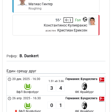
Матиас Гинтер
Roughing
55'
0:1
Гол
Константинос Кулиеракис
Кристиан Ериксен
асистен:
B. Dankert
Рефер:
Един срещу друг
20 дек. 2025
-
16:30
Германия: Бундеслига
1.51
3.66
xG
3
4
ВфЛ Волфсбург
ФК Фрайбург
26 апр. 2025
-
16:30
Германия: Бундеслига
0
1
ВфЛ Волфсбург
ФК Фрайбург