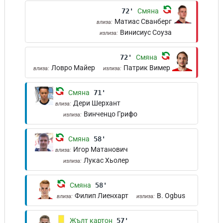
72'
Смяна
Матиас Сванберг
влиза:
Винисиус Соуза
излиза:
72'
Смяна
Ловро Майер
Патрик Вимер
влиза:
излиза:
Смяна
71'
Дери Шерхант
влиза:
Винченцо Грифо
излиза:
Смяна
58'
Игор Матанович
влиза:
Лукас Хьолер
излиза:
Смяна
58'
Филип Лиенхарт
B. Ogbus
влиза:
излиза:
Жълт картон
57'