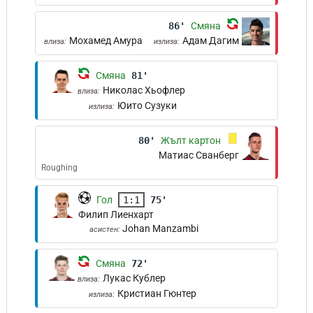
86'
Смяна
Мохамед Амура
Адам Дагим
влиза:
излиза:
Смяна
81'
Николас Хьофлер
влиза:
Юито Сузуки
излиза:
80'
Жълт картон
Матиас Сванберг
Roughing
Гол
1:1
75'
Филип Лиенхарт
Johan Manzambi
асистен:
Смяна
72'
Лукас Кублер
влиза:
Кристиан Гюнтер
излиза: