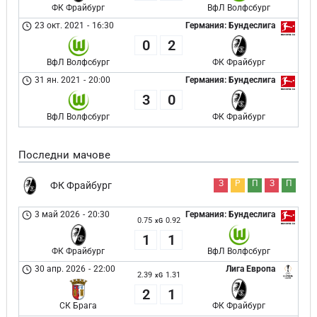
ФК Фрайбург
ВфЛ Волфсбург
23 окт. 2021
-
16:30
Германия: Бундеслига
0
2
ВфЛ Волфсбург
ФК Фрайбург
31 ян. 2021
-
20:00
Германия: Бундеслига
3
0
ВфЛ Волфсбург
ФК Фрайбург
Последни мачове
З
Р
П
З
П
ФК Фрайбург
3 май 2026
-
20:30
Германия: Бундеслига
0.75
0.92
xG
1
1
ФК Фрайбург
ВфЛ Волфсбург
30 апр. 2026
-
22:00
Лига Европа
2.39
1.31
xG
2
1
СК Брага
ФК Фрайбург