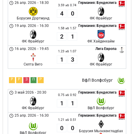
26 апр. 2026
-
18:30
Германия: Бундеслига
3.59
0.74
xG
4
0
Борусия Дортмунд
ФК Фрайбург
19 апр. 2026
-
16:30
Германия: Бундеслига
1.58
1.57
xG
2
1
ФК Фрайбург
ФК Хайденхайм
16 апр. 2026
-
19:45
Лига Европа
1.23
1.07
xG
1
3
Селта Виго
ФК Фрайбург
Р
Р
З
П
Р
ВфЛ Волфсбург
3 май 2026
-
20:30
Германия: Бундеслига
0.75
0.92
xG
1
1
ФК Фрайбург
ВфЛ Волфсбург
25 апр. 2026
-
16:30
Германия: Бундеслига
1.21
0.51
xG
0
0
Борусия Мьонхенгладбах
ВфЛ Волфсбург