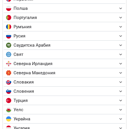
Полша
Португалия
Румъния
Русия
Саудитска Арабия
Свят
Северна Ирландия
Северна Македония
Словакия
Словения
Турция
Уелс
Украйна
Унгария