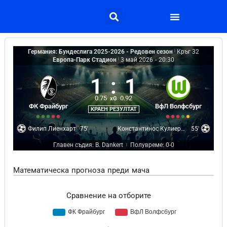
Германия: Бундеслига 2025-2026 - Редовен сезон
|
Кръг 32
Европа-Парк Стадион
|
3 май 2026
-
20:30
1
:
1
0.75
0.92
xG
ФК Фрайбург
ВфЛ Волфсбург
КРАЕН РЕЗУЛТАТ
Филип Лиенхарт
75'
Константинос Кулиеракис
55'
Главен съдия: B. Dankert
Полувреме: 0-0
|
Математическа прогноза преди мача
Сравнение на отборите