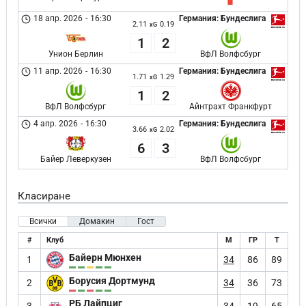
18 апр. 2026
-
16:30
Германия: Бундеслига
2.11
0.19
xG
1
2
Унион Берлин
ВфЛ Волфсбург
11 апр. 2026
-
16:30
Германия: Бундеслига
1.71
1.29
xG
1
2
ВфЛ Волфсбург
Айнтрахт Франкфурт
4 апр. 2026
-
16:30
Германия: Бундеслига
3.66
2.02
xG
6
3
Байер Леверкузен
ВфЛ Волфсбург
Класиране
Всички
Домакин
Гост
#
Клуб
М
ГР
Т
Байерн Мюнхен
1
34
86
89
Борусия Дортмунд
2
34
36
73
РБ Лайпциг
3
34
19
65