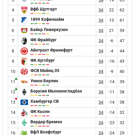
ВфБ Щутгарт
4
34
22
62
1899 Хофенхайм
5
34
13
61
Байер Леверкузен
6
34
21
59
ФК Фрайбург
7
34
-6
47
Айнтрахт Франкфурт
8
34
-4
44
ФК Аугсбург
9
34
-16
43
ФСВ Майнц 05
10
34
-9
40
▲
Унион Берлин
11
34
-14
39
▲
Борусия Мьонхенгладбах
12
34
-11
38
▼
Хамбургер СВ
13
34
-14
38
ФК Кьолн
14
34
-14
32
Вердер Бремен
15
34
-23
32
ВфЛ Волфсбург
16
34
-24
29