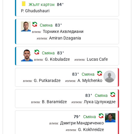
Жълт картон
84'
P. Ghudushauri
Смяна
83'
Торнике Ахвледиани
влиза:
Amiran Dzagania
излиза:
Смяна
83'
G. Kobuladze
Lucas Cafe
влиза:
излиза:
83'
Смяна
G. Putkaradze
A. Mylchenko
влиза:
излиза:
83'
Смяна
B. Baramidze
Лука Цулукидзе
влиза:
излиза:
79'
Смяна
Дмитри Мандриченко
влиза:
G. Kokhreidze
излиза: