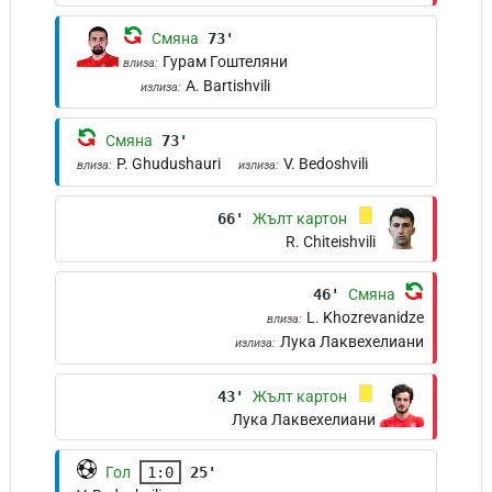
Смяна
73'
Гурам Гоштеляни
влиза:
A. Bartishvili
излиза:
Смяна
73'
P. Ghudushauri
V. Bedoshvili
влиза:
излиза:
66'
Жълт картон
R. Chiteishvili
46'
Смяна
L. Khozrevanidze
влиза:
Лука Лаквехелиани
излиза:
43'
Жълт картон
Лука Лаквехелиани
Гол
1:0
25'