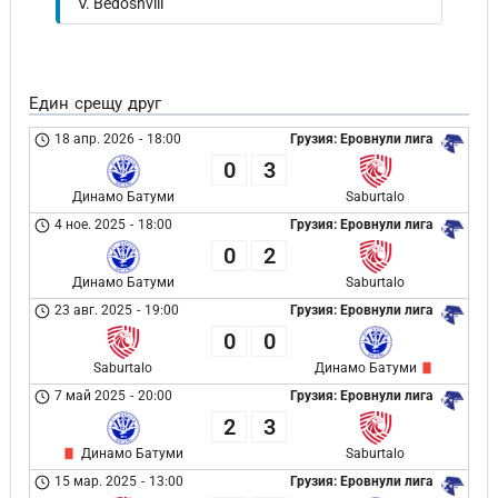
V. Bedoshvili
Един срещу друг
18 апр. 2026
-
18:00
Грузия: Еровнули лига
0
3
Динамо Батуми
Saburtalo
4 ное. 2025
-
18:00
Грузия: Еровнули лига
0
2
Динамо Батуми
Saburtalo
23 авг. 2025
-
19:00
Грузия: Еровнули лига
0
0
Saburtalo
Динамо Батуми
7 май 2025
-
20:00
Грузия: Еровнули лига
2
3
Динамо Батуми
Saburtalo
15 мар. 2025
-
13:00
Грузия: Еровнули лига