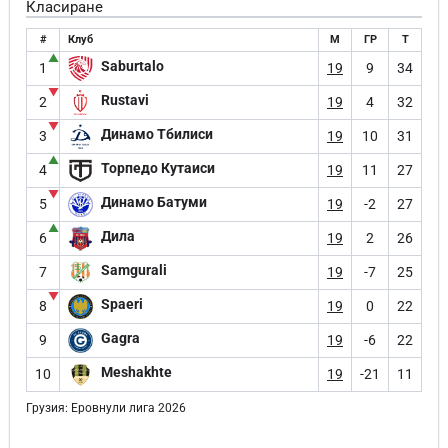
Класиране
#
Клуб
М
ГР
Т
▲
Saburtalo
1
19
9
34
▼
Rustavi
2
19
4
32
▼
Динамо Тбилиси
3
19
10
31
▲
Торпедо Кутаиси
4
19
11
27
▼
Динамо Батуми
5
19
-2
27
▲
Дила
6
19
2
26
Samgurali
7
19
-7
25
▼
Spaeri
8
19
0
22
Gagra
9
19
-6
22
Meshakhte
10
19
-21
11
Грузия: Еровнули лига 2026