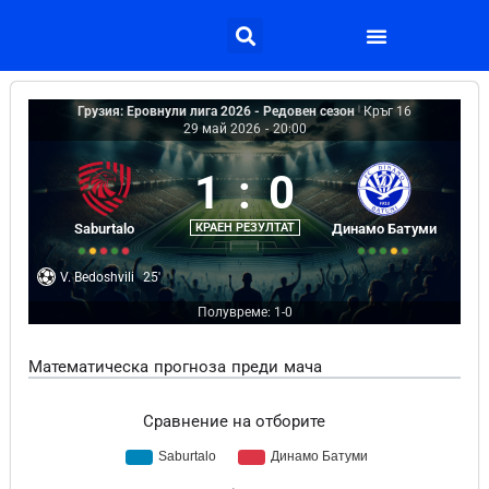
Грузия: Еровнули лига 2026 - Редовен сезон
|
Кръг 16
29 май 2026
-
20:00
1
:
0
Saburtalo
КРАЕН РЕЗУЛТАТ
Динамо Батуми
V. Bedoshvili
25'
Полувреме: 1-0
Математическа прогноза преди мача
Сравнение на отборите