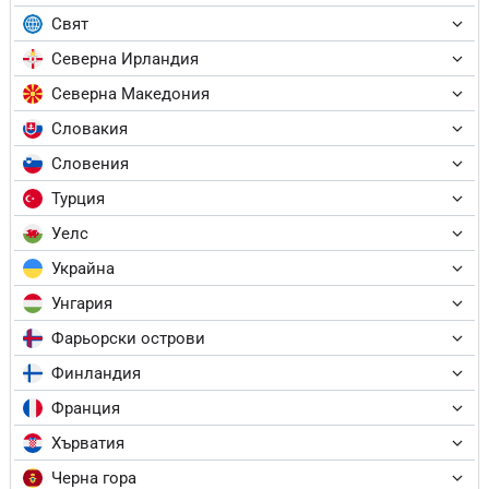
Свят
Северна Ирландия
Северна Македония
Словакия
Словения
Турция
Уелс
Украйна
Унгария
Фарьорски острови
Финландия
Франция
Хърватия
Черна гора