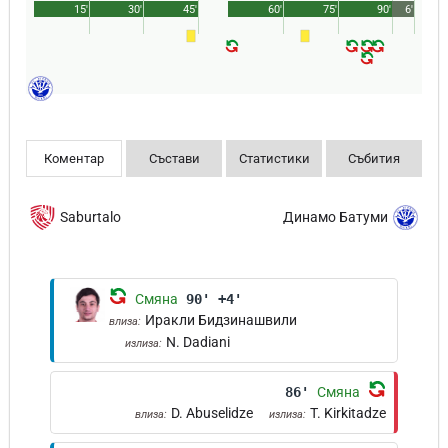
15'
30'
45'
60'
75'
90'
6'
Коментар
Състави
Статистики
Събития
Saburtalo
Динамо Батуми
Смяна
90' +4'
Иракли Бидзинашвили
влиза:
N. Dadiani
излиза:
86'
Смяна
D. Abuselidze
T. Kirkitadze
влиза:
излиза: