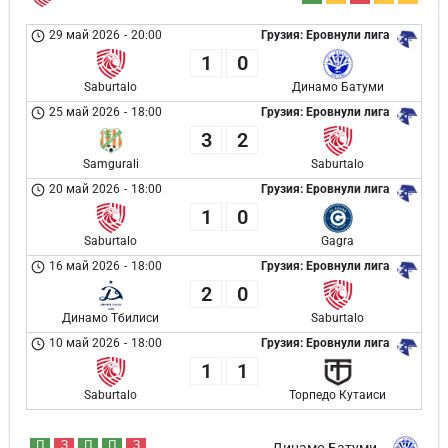
29 май 2026
-
20:00
Грузия: Еровнули лига
1
0
Saburtalo
Динамо Батуми
25 май 2026
-
18:00
Грузия: Еровнули лига
3
2
Samgurali
Saburtalo
20 май 2026
-
18:00
Грузия: Еровнули лига
1
0
Saburtalo
Gagra
16 май 2026
-
18:00
Грузия: Еровнули лига
2
0
Динамо Тбилиси
Saburtalo
10 май 2026
-
18:00
Грузия: Еровнули лига
1
1
Saburtalo
Торпедо Кутаиси
П
З
П
П
З