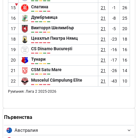
▼
Слатина
15
21
-1
26
Думбръвица
16
21
-8
25
Вииторул Шелимбър
17
21
-5
20
Цеахлъл Пиатра Нямц
18
21
-23
18
CS Dinamo București
19
21
-16
16
Тунари
20
21
-17
16
CSM Satu Mare
21
21
-26
14
Muscelul Câmpulung Elite
22
21
-43
10
Румъния: Лига 2 2025-2026
Първенства
Австралия