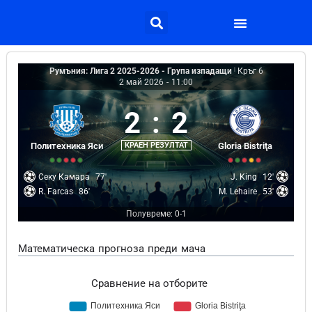
Румъния: Лига 2 2025-2026 - Група изпадащи
|
Кръг 6
2 май 2026
-
11:00
2
:
2
Политехника Яси
КРАЕН РЕЗУЛТАТ
Gloria Bistriţa
Секу Камара
77'
J. King
12'
R. Farcas
86'
M. Lehaire
53'
Полувреме: 0-1
Математическа прогноза преди мача
Сравнение на отборите