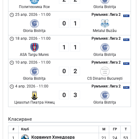
Политехника Яси
Gloria Bistriţa
25 апр. 2026
-
11:00
Румъния: Лига 2
0
1
Gloria Bistriţa
Metalul Buzău
18 апр. 2026
-
11:00
Румъния: Лига 2
1
1
ASA Targu Mures
Gloria Bistriţa
10 апр. 2026
-
11:00
Румъния: Лига 2
0
2
Gloria Bistriţa
CS Dinamo București
4 апр. 2026
-
11:00
Румъния: Лига 2
0
3
Цеахлъл Пиатра Нямц
Gloria Bistriţa
Класиране
#
Клуб
М
ГР
Т
Корвинул Хунедоара
1
21
24
53