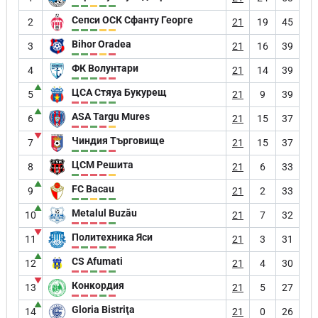
Сепси ОСК Сфанту Георге
2
21
19
45
Bihor Oradea
3
21
16
39
ФК Волунтари
4
21
14
39
▲
ЦСА Стяуа Букурещ
5
21
9
39
▲
ASA Targu Mures
6
21
15
37
▼
Чиндия Търговище
7
21
15
37
ЦСМ Решита
8
21
6
33
▲
FC Bacau
9
21
2
33
▲
Metalul Buzău
10
21
7
32
▼
Политехника Яси
11
21
3
31
▲
CS Afumati
12
21
4
30
▼
Конкордия
13
21
5
27
▲
Gloria Bistriţa
14
21
0
26