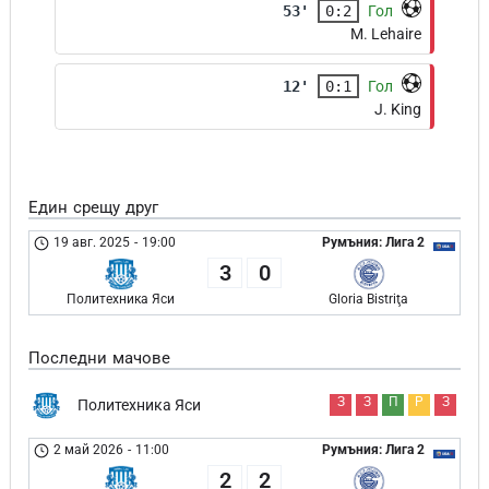
53'
0:2
Гол
M. Lehaire
12'
0:1
Гол
J. King
Един срещу друг
19 авг. 2025
-
19:00
Румъния: Лига 2
3
0
Политехника Яси
Gloria Bistriţa
Последни мачове
З
З
П
Р
З
Политехника Яси
2 май 2026
-
11:00
Румъния: Лига 2
2
2