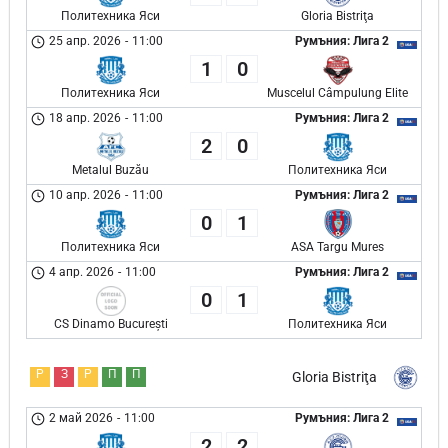
Политехника Яси
Gloria Bistriţa
25 апр. 2026
-
11:00
Румъния: Лига 2
1
0
Политехника Яси
Muscelul Câmpulung Elite
18 апр. 2026
-
11:00
Румъния: Лига 2
2
0
Metalul Buzău
Политехника Яси
10 апр. 2026
-
11:00
Румъния: Лига 2
0
1
Политехника Яси
ASA Targu Mures
4 апр. 2026
-
11:00
Румъния: Лига 2
0
1
CS Dinamo București
Политехника Яси
Р
З
Р
П
П
Gloria Bistriţa
2 май 2026
-
11:00
Румъния: Лига 2
2
2