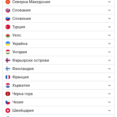
Северна Македония
Словакия
Словения
Турция
Уелс
Украйна
Унгария
Фарьорски острови
Финландия
Франция
Хърватия
Черна гора
Чехия
Швейцария