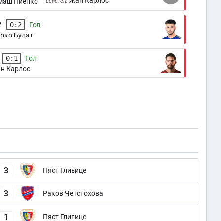
Жан Карлос
маш Пиенко
асистен:
'
0:2
Гол
рко Булат
0:1
Гол
н Карлос
3
Пяст Гливице
3
Раков Ченстохова
1
Пяст Гливице