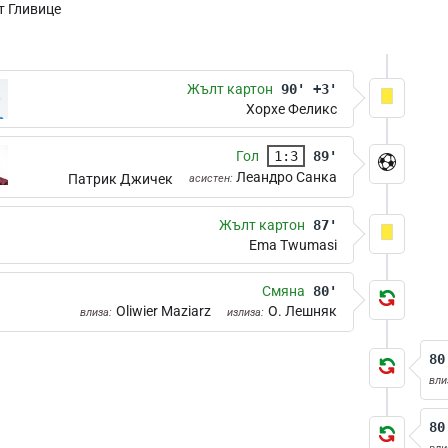
т Гливице
Жълт картон
90' +3'
Хорхе Феликс
Гол
1:3
89'
Леандро Санка
Патрик Джичек
асистен:
Жълт картон
87'
Ema Twumasi
Смяна
80'
Oliwier Maziarz
О. Лешняк
влиза:
излиза:
80
вли
80