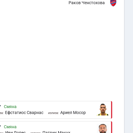
Раков Ченстохова
'
Смяна
Ефстатиос Сварнас
Ариел Мосор
за:
излиза:
'
Смяна
Иви Лопес
Патрик Макух