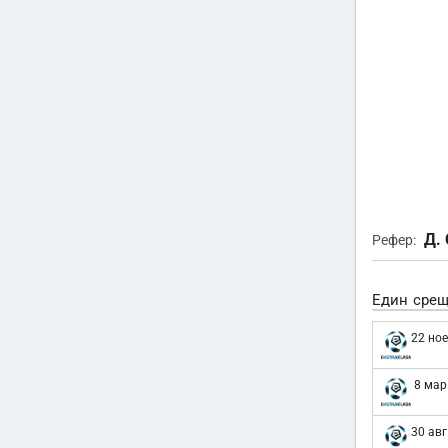
Д.
Рефер:
Един срещ
22 ное
8 мар
30 авг