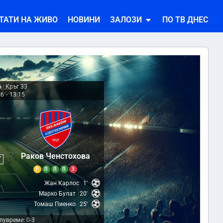
ТАТИ НА ЖИВО
НОВИНИ
ЗАЛОЗИ
ПО ТВ ДНЕС
6
|
Кръг 33
26
-
13:15
3
Раков Ченстохова
Т
Р
П
П
П
З
Жан Карлос
1'
Марко Булат
20'
Томаш Пиенко
25'
лувреме: 0-3