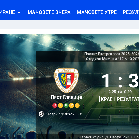
ИРАНЕ
МАЧОВЕТЕ ВЧЕРА
МАЧОВЕТЕ УТРЕ
РЕЗУЛ
Полша: Екстракласа 2025-202
Стадион Миешки
|
17 май 20
1
:
3.25
0.80
xG
Пяст Гливице
КРАЕН РЕЗУЛТА
З
Р
П
Р
Р
Патрик Джичек
89'
Главен съдия: Д. Стефански
По
|