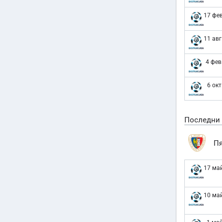
17 фев
11 авг
4 фев
6 окт
Последни
Пя
17 ма
10 ма