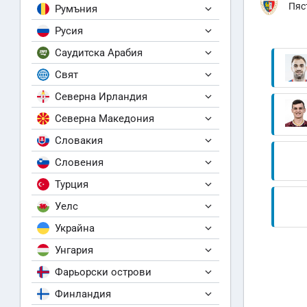
Пяс
Румъния
Русия
Саудитска Арабия
Свят
Северна Ирландия
Северна Македония
Словакия
Словения
Турция
Уелс
Украйна
Унгария
Фарьорски острови
Финландия