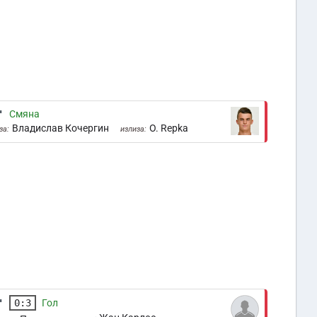
'
Смяна
Владислав Кочергин
O. Repka
за:
излиза:
'
0:3
Гол