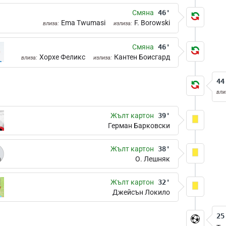
Смяна
46'
Ema Twumasi
F. Borowski
влиза:
излиза:
Смяна
46'
Хорхе Феликс
Кантен Боисгард
влиза:
излиза:
44
вли
Жълт картон
39'
Герман Барковски
Жълт картон
38'
О. Лешняк
Жълт картон
32'
Джейсън Локило
25