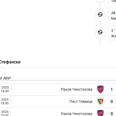
То
20
Ма
1'
Жа
 Стефански
у друг
. 2025
1
Раков Ченстохова
18:30
. 2025
0
Пяст Гливице
18:30
. 2024
0
Раков Ченстохова
19:00