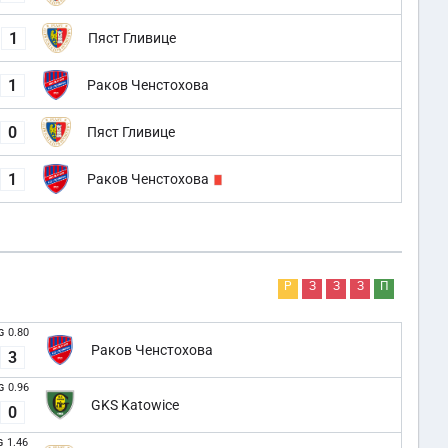
1
Пяст Гливице
1
Раков Ченстохова
0
Пяст Гливице
1
Раков Ченстохова
Р
З
З
З
П
0.80
G
Раков Ченстохова
3
0.96
G
GKS Katowice
0
1.46
G