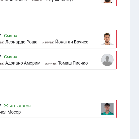
за:
излиза:
'
Смяна
Леонардо Роша
Йонатан Брунес
за:
излиза:
'
Смяна
Адриано Аморим
Томаш Пиенко
за:
излиза:
'
Жълт картон
иел Мосор