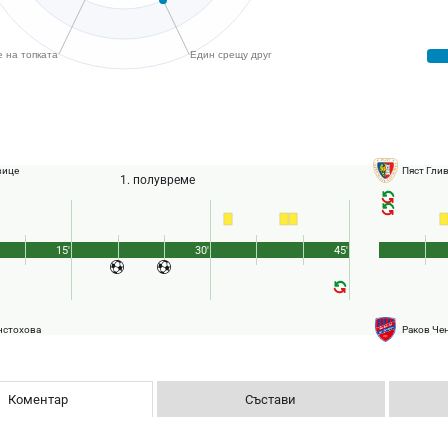
вице
Пяст Гли
1. полувреме
15'
30'
45'
нстохова
Раков Че
Коментар
Състави