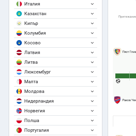
Италия
Казахстан
Кипър
Колумбия
Косово
Латвия
Пяст Гли
Литва
Люксембург
Малта
Молдова
Нидерландия
Раков Че
Норвегия
Полша
Португалия