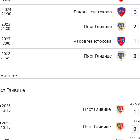
. 2024
3
Раков Ченстохова
21:00
. 2023
2
Пяст Гливице
21:30
. 2023
1
Раков Ченстохова
17:00
. 2022
0
Пяст Гливице
21:45
 мачове
ст Гливице
3.25
x
й 2026
Пяст Гливице
13:15
1
1.03
x
й 2026
Пяст Гливице
13:15
0
1.33
x