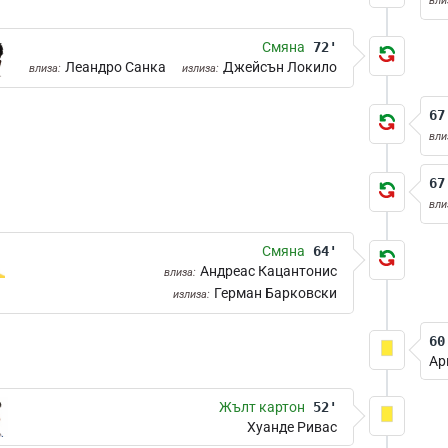
вли
Смяна
72'
Леандро Санка
Джейсън Локило
влиза:
излиза:
67
вли
67
вли
Смяна
64'
Андреас Кацантонис
влиза:
Герман Барковски
излиза:
60
Ар
Жълт картон
52'
Хуанде Ривас