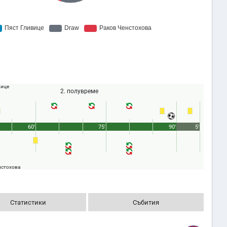
вице
2. полувреме
60'
75'
90'
5'
нстохова
Статистики
Събития