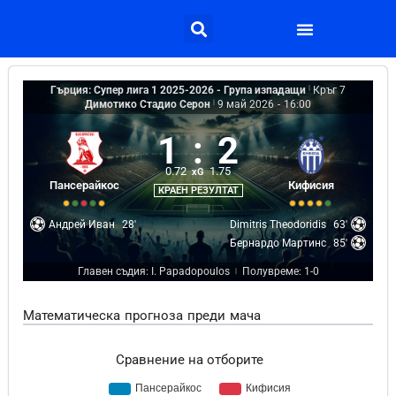
Гърция: Супер лига 1 2025-2026 - Група изпадащи
|
Кръг 7
Димотико Стадио Серон
|
9 май 2026
-
16:00
1
:
2
0.72
1.75
xG
Пансерайкос
Кифисия
КРАЕН РЕЗУЛТАТ
Андрей Иван
28'
Dimitris Theodoridis
63'
Бернардо Мартинс
85'
Главен съдия: I. Papadopoulos
Полувреме: 1-0
|
Математическа прогноза преди мача
Сравнение на отборите