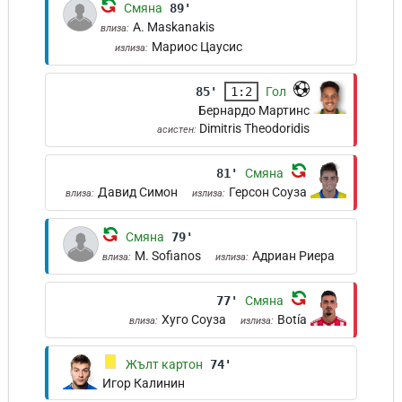
Смяна
89'
A. Maskanakis
влиза:
Мариос Цаусис
излиза:
85'
1:2
Гол
Бернардо Мартинс
Dimitris Theodoridis
асистен:
81'
Смяна
Давид Симон
Герсон Соуза
влиза:
излиза:
Смяна
79'
M. Sofianos
Адриан Риера
влиза:
излиза:
77'
Смяна
Хуго Соуза
Botía
влиза:
излиза:
Жълт картон
74'
Игор Калинин