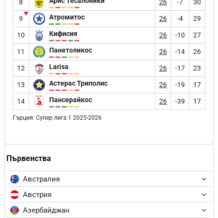
Арис Тесалоники
8
26
-7
30
▼
Атромитос
9
26
-4
29
Кифисия
10
26
-10
27
Панетоликос
11
26
-14
26
Larisa
12
26
-17
23
Астерас Триполис
13
26
-19
17
Пансерайкос
14
26
-39
17
Гърция: Супер лига 1 2025-2026
Първенства
Австралия
Австрия
Азербайджан