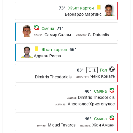
73'
Жълт картон
Бернардо Мартинс
Смяна
71'
Самир Салам
G. Doiranlis
влиза:
излиза:
Жълт картон
66'
Адриан Риера
63'
1:1
Гол
Чейк Конате
Dimitris Theodoridis
асистен:
46'
Смяна
Dimitris Theodoridis
влиза:
Апостолос Христопулос
излиза:
46'
Смяна
Miguel Tavares
Жан Амани
влиза:
излиза: