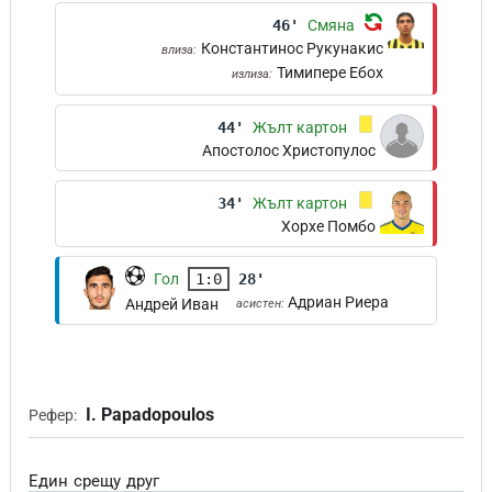
46'
Смяна
Константинос Рукунакис
влиза:
Тимипере Ебох
излиза:
44'
Жълт картон
Апостолос Христопулос
34'
Жълт картон
Хорхе Помбо
Гол
1:0
28'
Адриан Риера
Андрей Иван
асистен:
I. Papadopoulos
Рефер:
Един срещу друг