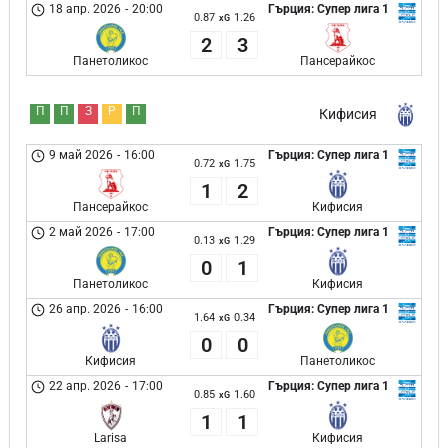
18 апр. 2026
-
20:00
Гърция: Супер лига 1
0.87
1.26
xG
2
3
Панетоликос
Пансерайкос
П
П
З
Р
П
Кифисия
9 май 2026
-
16:00
Гърция: Супер лига 1
0.72
1.75
xG
1
2
Пансерайкос
Кифисия
2 май 2026
-
17:00
Гърция: Супер лига 1
0.13
1.29
xG
0
1
Панетоликос
Кифисия
26 апр. 2026
-
16:00
Гърция: Супер лига 1
1.64
0.34
xG
0
0
Кифисия
Панетоликос
22 апр. 2026
-
17:00
Гърция: Супер лига 1
0.85
1.60
xG
1
1
Larisa
Кифисия