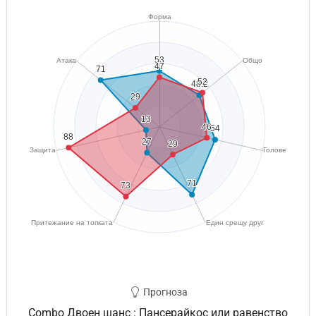
Прогноза
Combo Двоен шанс : Пансерайкос или равенство