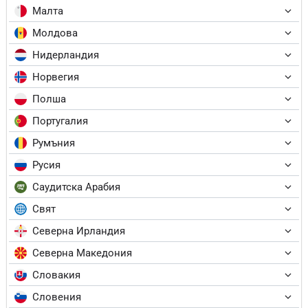
Малта
Молдова
Нидерландия
Норвегия
Полша
Португалия
Румъния
Русия
Саудитска Арабия
Свят
Северна Ирландия
Северна Македония
Словакия
Словения