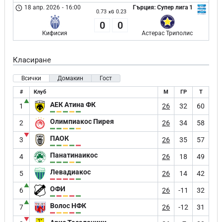
18 апр. 2026
-
16:00
Гърция: Супер лига 1
0.73
0.23
xG
0
0
Кифисия
Астерас Триполис
Класиране
Всички
Домакин
Гост
#
Клуб
М
ГР
Т
▲
АЕК Атина ФК
1
26
32
60
Олимпиакос Пирея
2
26
34
58
▼
ПАОК
3
26
35
57
Панатинаикос
4
26
18
49
Левадиакос
5
26
14
42
▲
ОФИ
6
26
-11
32
▲
Волос НФК
7
26
-12
31
▼