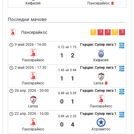
Кифисия
Пансерайкос
Последни мачове
Р
З
З
Р
З
Пансерайкос
9 май 2026
-
16:00
Гърция: Супер лига 1
0.72
1.75
xG
1
2
Пансерайкос
Кифисия
2 май 2026
-
17:30
Гърция: Супер лига 1
1.45
0.44
xG
1
1
Пансерайкос
Larisa
26 апр. 2026
-
20:00
Гърция: Супер лига 1
0.48
0.39
xG
0
1
Larisa
Пансерайкос
22 апр. 2026
-
16:00
Гърция: Супер лига 1
0.84
2.33
xG
0
4
Пансерайкос
Атромитос