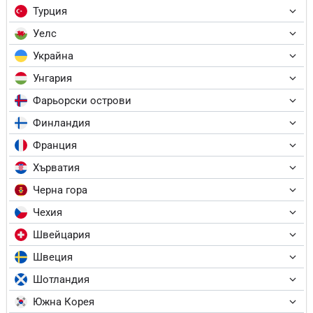
Турция
Уелс
Украйна
Унгария
Фарьорски острови
Финландия
Франция
Хърватия
Черна гора
Чехия
Швейцария
Швеция
Шотландия
Южна Корея