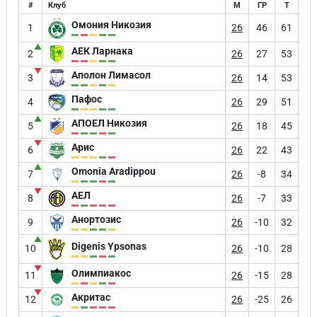
#
Клуб
М
ГР
Т
Омония Никозия
1
26
46
61
▲
АЕК Ларнака
2
26
27
53
▼
Аполон Лимасол
3
26
14
53
Пафос
4
26
29
51
▲
АПОЕЛ Никозия
5
26
18
45
▼
Арис
6
26
22
43
▲
Omonia Aradippou
7
26
-8
34
▼
АЕЛ
8
26
-7
33
Анортозис
9
26
-10
32
▲
Digenis Ypsonas
10
26
-10
28
▼
Олимпиакос
11
26
-15
28
▼
Акритас
12
26
-25
26