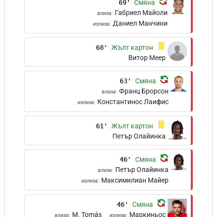
69'
Смяна
Габриел Майоли
влиза:
Даниел Манчини
излиза:
68'
Жълт картон
Витор Меер
63'
Смяна
Франц Брорсон
влиза:
Константинос Лаифис
излиза:
61'
Жълт картон
Петър Олайинка
46'
Смяна
Петър Олайинка
влиза:
Максимилиан Майер
излиза:
46'
Смяна
M. Tomás
Маркиньос
влиза:
излиза: