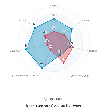
Прогноза
Краен изход : Омония Никозия