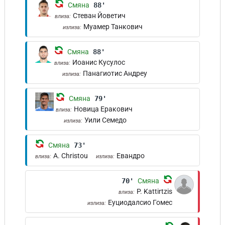
Смяна
88'
Стеван Йоветич
влиза:
Муамер Танкович
излиза:
Смяна
88'
Иоанис Кусулос
влиза:
Панагиотис Андреу
излиза:
Смяна
79'
Новица Еракович
влиза:
Уили Семедо
излиза:
Смяна
73'
A. Christou
Евандро
влиза:
излиза:
70'
Смяна
P. Kattirtzis
влиза:
Еуциодалсио Гомес
излиза: