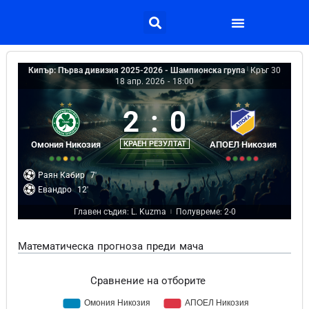
Кипър: Първа дивизия 2025-2026 - Шампионска група
|
Кръг 30
18 апр. 2026
-
18:00
2
:
0
Омония Никозия
КРАЕН РЕЗУЛТАТ
АПОЕЛ Никозия
Раян Кабир
7'
Евандро
12'
Главен съдия: L. Kuzma
Полувреме: 2-0
|
Математическа прогноза преди мача
Сравнение на отборите