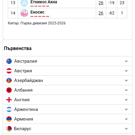
Етникос Ахна
13
26
-19
23
Еносис
14
26
-62
1
Кипър: Първа дивизия 2025-2026
Първенства
Австралия
Австрия
Азербайджан
Албания
Англия
Аржентина
Армения
Беларус