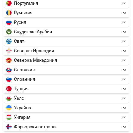
Португалия
Румъния
Русия
Саудитска Арабия
Свят
Северна Ирландия
Северна Македония
Словакия
Словения
Турция
Уелс
Украйна
Унгария
Фарьорски острови