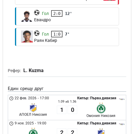
Гол
2:0
12'
Евандро
Гол
1:0
7'
Раян Кабир
L. Kuzma
Рефер:
Един срещу друг
22 фев. 2026
-
17:00
Кипър: Първа дивизия
1.09
1.36
xG
1
0
АПОЕЛ Никозия
Омония Никозия
9 ное. 2025
-
19:00
Кипър: Първа дивизия
2
2