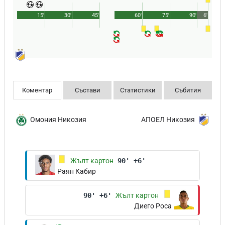
15'
30'
45'
60'
75'
90'
6'
Коментар
Състави
Статистики
Събития
Омония Никозия
АПОЕЛ Никозия
Жълт картон
90' +6'
Раян Кабир
90' +6'
Жълт картон
Диего Роса