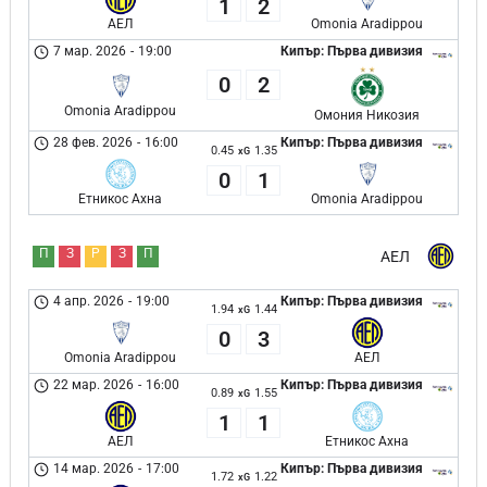
1
2
АЕЛ
Omonia Aradippou
7 мар. 2026
-
19:00
Кипър: Първа дивизия
0
2
Omonia Aradippou
Омония Никозия
28 фев. 2026
-
16:00
Кипър: Първа дивизия
0.45
1.35
xG
0
1
Етникос Ахна
Omonia Aradippou
П
З
Р
З
П
АЕЛ
4 апр. 2026
-
19:00
Кипър: Първа дивизия
1.94
1.44
xG
0
3
Omonia Aradippou
АЕЛ
22 мар. 2026
-
16:00
Кипър: Първа дивизия
0.89
1.55
xG
1
1
АЕЛ
Етникос Ахна
14 мар. 2026
-
17:00
Кипър: Първа дивизия
1.72
1.22
xG