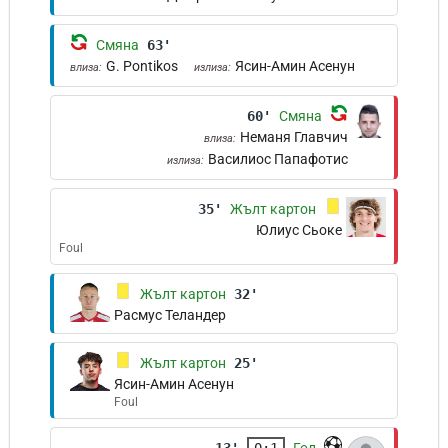
Смяна
63'
G. Pontikos
Ясин-Амин Асенун
влиза:
излиза:
60'
Смяна
Неманя Главчич
влиза:
Василиос Папафотис
излиза:
35'
Жълт картон
Юлиус Сьоке
Foul
Жълт картон
32'
Расмус Теландер
Жълт картон
25'
Ясин-Амин Асенун
Foul
13'
0:1
Гол