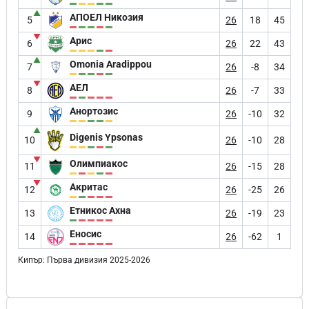
▲
АПОЕЛ Никозия
5
26
18
45
▼
Арис
6
26
22
43
▲
Omonia Aradippou
7
26
-8
34
▼
АЕЛ
8
26
-7
33
Анортозис
9
26
-10
32
▲
Digenis Ypsonas
10
26
-10
28
▼
Олимпиакос
11
26
-15
28
▼
Акритас
12
26
-25
26
Етникос Ахна
13
26
-19
23
Еносис
14
26
-62
1
Кипър: Първа дивизия 2025-2026