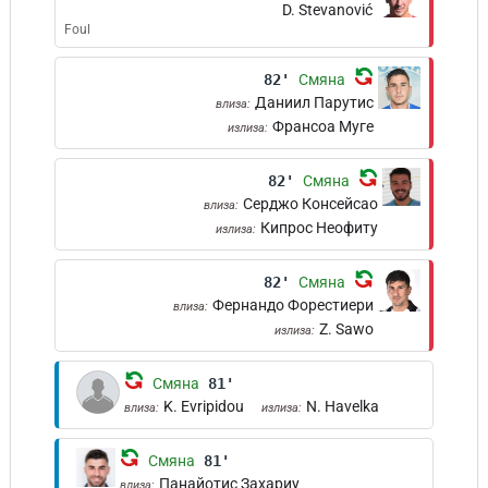
D. Stevanović
Foul
82'
Смяна
Даниил Парутис
влиза:
Франсоа Муге
излиза:
82'
Смяна
Серджо Консейсао
влиза:
Кипрос Неофиту
излиза:
82'
Смяна
Фернандо Форестиери
влиза:
Z. Sawo
излиза:
Смяна
81'
K. Evripidou
N. Havelka
влиза:
излиза:
Смяна
81'
Панайотис Захариу
влиза: