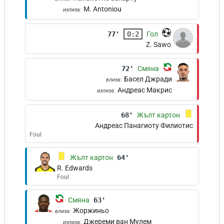
M. Antoniou
излиза:
77'
0:2
Гол
Z. Sawo
72'
Смяна
Басел Джради
влиза:
Андреас Макрис
излиза:
68'
Жълт картон
Андреас Панагиоту Филиотис
Foul
Жълт картон
64'
R. Edwards
Foul
Смяна
63'
Жоржиньо
влиза:
Джереми ван Мулем
излиза: