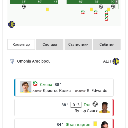
15'
30'
45'
60'
75'
90'
3'
Коментар
Състави
Статистики
Събития
Omonia Aradippou
АЕЛ
Смяна
88'
Кристос Калис
R. Edwards
влиза:
излиза:
88'
0:3
Гол
Лутър Сингх
84'
Жълт картон