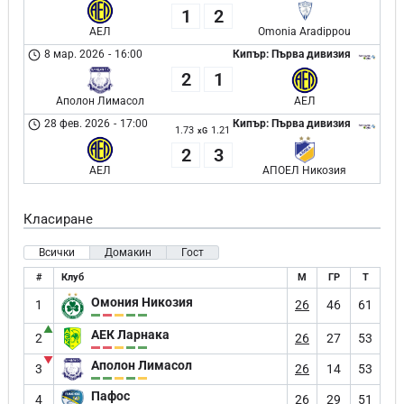
1
2
АЕЛ
Omonia Aradippou
8 мар. 2026
-
16:00
Кипър: Първа дивизия
2
1
Аполон Лимасол
АЕЛ
28 фев. 2026
-
17:00
Кипър: Първа дивизия
1.73
1.21
xG
2
3
АЕЛ
АПОЕЛ Никозия
Класиране
Всички
Домакин
Гост
#
Клуб
М
ГР
Т
Омония Никозия
1
26
46
61
▲
АЕК Ларнака
2
26
27
53
▼
Аполон Лимасол
3
26
14
53
Пафос
4
26
29
51