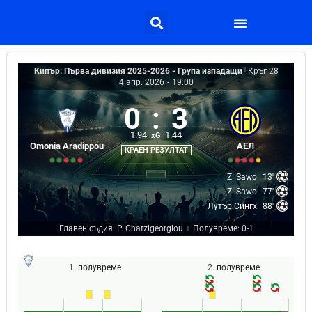
Кипър: Първа дивизия 2025-2026 - Група изпадащи
|
Кръг 28
4 апр. 2026
-
19:00
0
:
3
1.94
1.44
xG
Omonia Aradippou
АЕЛ
КРАЕН РЕЗУЛТАТ
Z. Sawo
13'
Z. Sawo
77'
Лутър Сингх
88'
Главен съдия: P. Chatzigeorgiou
Полувреме: 0-1
|
1. полувреме
2. полувреме