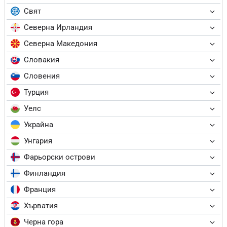
Свят
Северна Ирландия
Северна Македония
Словакия
Словения
Турция
Уелс
Украйна
Унгария
Фарьорски острови
Финландия
Франция
Хърватия
Черна гора