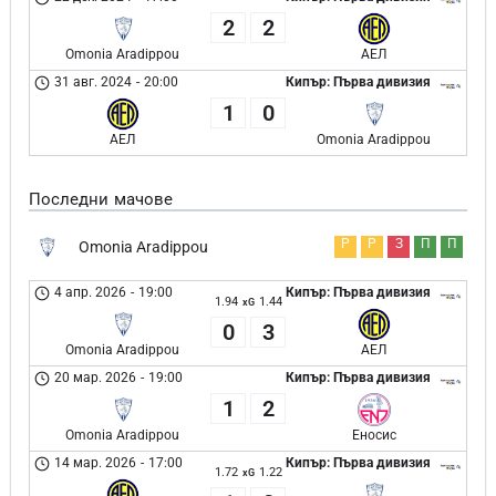
2
2
Omonia Aradippou
АЕЛ
31 авг. 2024
-
20:00
Кипър: Първа дивизия
1
0
АЕЛ
Omonia Aradippou
Последни мачове
Р
Р
З
П
П
Omonia Aradippou
4 апр. 2026
-
19:00
Кипър: Първа дивизия
1.94
1.44
xG
0
3
Omonia Aradippou
АЕЛ
20 мар. 2026
-
19:00
Кипър: Първа дивизия
1
2
Omonia Aradippou
Еносис
14 мар. 2026
-
17:00
Кипър: Първа дивизия
1.72
1.22
xG