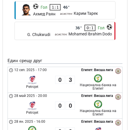
Гол
1:1
46'
Карим Тарек
Ахмед Раян
асистен:
36'
0:1
Гол
Mohamed Ibrahim Dodo
G. Chukwudi
асистен:
Един срещу друг
12 сеп. 2025
-
17:00
Египет: Висша лига
0
3
Национална банка на
Petrojet
Египет
28 май 2025
-
20:00
Египет: Висша лига
0
0
Национална банка на
Petrojet
Египет
28 ян. 2025
-
16:00
Египет: Висша лига