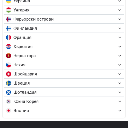
Украйна
Унгария
Фарьорски острови
Финландия
Франция
Хърватия
Черна гора
Чехия
Швейцария
Швеция
Шотландия
Южна Корея
Япония