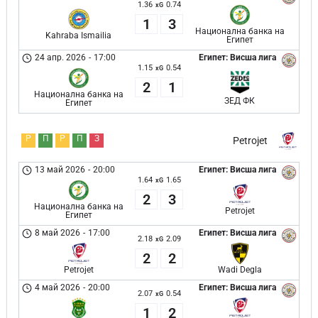
1.36
0.74
xG
1
3
Национална банка на
Kahraba Ismailia
Египет
24 апр. 2026
-
17:00
Египет: Висша лига
1.15
0.54
xG
2
1
Национална банка на
ЗЕД ФК
Египет
Р
П
Р
П
З
Petrojet
13 май 2026
-
20:00
Египет: Висша лига
1.64
1.65
xG
2
3
Национална банка на
Petrojet
Египет
8 май 2026
-
17:00
Египет: Висша лига
2.18
2.09
xG
2
2
Petrojet
Wadi Degla
4 май 2026
-
20:00
Египет: Висша лига
2.07
0.54
xG
1
2