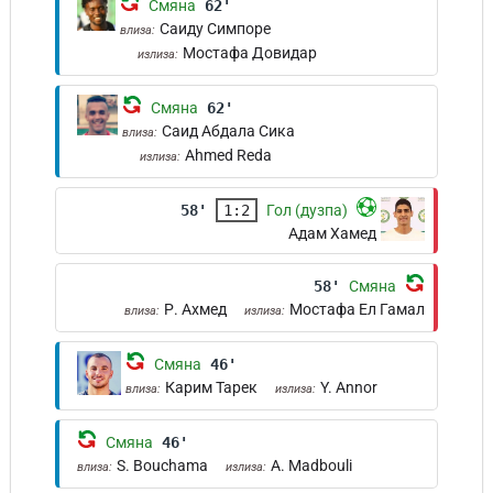
Смяна
62'
Саиду Симпоре
влиза:
Мостафа Довидар
излиза:
Смяна
62'
Саид Абдала Сика
влиза:
Ahmed Reda
излиза:
58'
1:2
Гол (дузпа)
Адам Хамед
58'
Смяна
Р. Ахмед
Мостафа Ел Гамал
влиза:
излиза:
Смяна
46'
Карим Тарек
Y. Annor
влиза:
излиза:
Смяна
46'
S. Bouchama
A. Madbouli
влиза:
излиза: