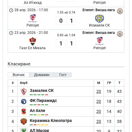
Ал Итихад
Petrojet
28 апр. 2026
-
17:00
Египет: Висша лига
1.55
0.74
xG
0
1
Petrojet
Исмаили СК
23 апр. 2026
-
21:00
Египет: Висша лига
0.83
1.04
xG
1
1
Газл Ел Мехала
Petrojet
Класиране
Всички
Домакин
Гост
#
Клуб
М
ГР
Т
Замалек СК
1
20
19
43
ФК Пирамидс
2
20
18
43
Ал Ахли
3
20
14
40
Керамика Клеопатра
4
20
13
38
АЛ Масри
5
20
9
32