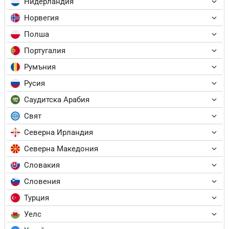
Нидерландия
Норвегия
Полша
Португалия
Румъния
Русия
Саудитска Арабия
Свят
Северна Ирландия
Северна Македония
Словакия
Словения
Турция
Уелс