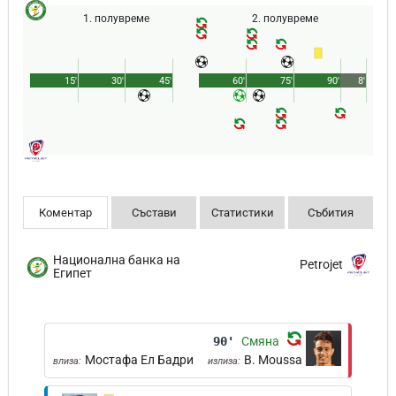
1. полувреме
2. полувреме
15'
30'
45'
60'
75'
90'
8'
Коментар
Състави
Статистики
Събития
Национална банка на
Petrojet
Египет
90'
Смяна
Мостафа Ел Бадри
B. Moussa
влиза:
излиза: