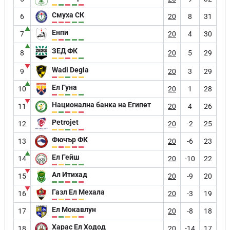
Смуха СК
6
20
8
31
▲
Енпи
7
20
4
30
▲
ЗЕД ФК
8
20
5
29
▼
Wadi Degla
9
20
3
29
▲
Ел Гуна
10
20
1
28
▼
Национална банка на Египет
11
20
4
26
Petrojet
12
20
-2
25
Фючър ФК
13
20
-6
23
▲
Ел Гейш
14
20
-10
22
▼
Ал Итихад
15
20
-9
20
▼
Газл Ел Мехала
16
20
-3
19
Ел Мокавлун
17
20
-8
18
Харас Ел Ходод
18
20
-14
17