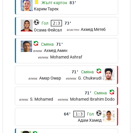
Жълт картон
83'
Карим Тарек
Гол
2:3
73'
Ахмед Метеб
Осама Фейсал
асистен:
Смяна
71'
Ахмед Амин
влиза:
Mohamed Ashraf
излиза:
71'
Смяна
Амар Омар
G. Chukwudi
влиза:
излиза:
71'
Смяна
S. Mohamed
Mohamed Ibrahim Dodo
влиза:
излиза:
64'
1:3
Гол
Адам Хамед