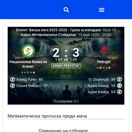
Египет: Висша лига 2025-2026 - Група за изпадане
|
Кръг 10
Кайро Интернешънъл Стейдиъм
|
13 май 2026
-
20:00
2
:
3
1.64
1.65
xG
Национална банка на
Petrojet
КРАЕН РЕЗУЛТАТ
Египет
Ахмед Раян
46'
G. Chukwudi
36'
Осама Фейсал
73'
Адам Хамед
58'
Адам Хамед
64'
Полувреме: 0-1
Математическа прогноза преди мача
Сравнение на отборите