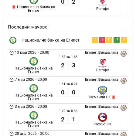
0
2
Национална банка на
Petrojet
Египет
Последни мачове
Р
З
Р
П
Р
Национална банка на Египет
13 май 2026
-
20:00
Египет: Висша лига
1.64
1.65
xG
2
3
Национална банка на
Petrojet
Египет
7 май 2026
-
20:00
Египет: Висша лига
1.61
0.21
xG
0
0
Национална банка на
Исмаили СК
Египет
3 май 2026
-
20:00
Египет: Висша лига
1.79
0.36
xG
2
1
Национална банка на
Фючър ФК
Египет
28 апр. 2026
-
20:00
Египет: Висша лига