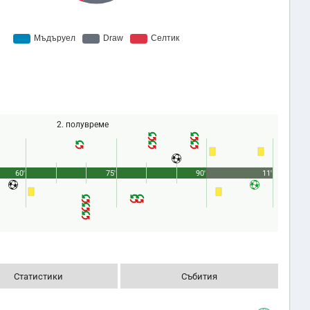
2. полувреме
60'
75'
90'
11'
Статистики
Събития