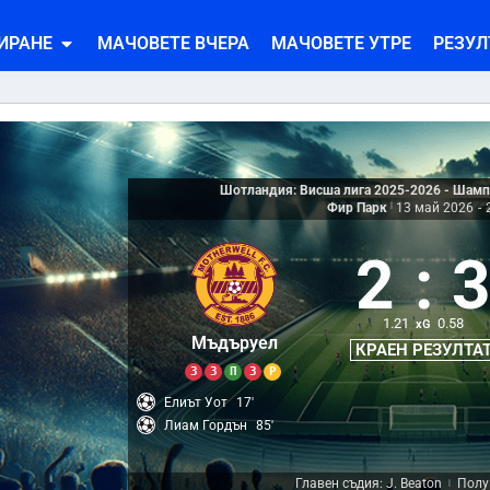
ИРАНЕ
МАЧОВЕТЕ ВЧЕРА
МАЧОВЕТЕ УТРЕ
РЕЗУЛ
Шотландия: Висша лига 2025-2026 - Шамп
Фир Парк
|
13 май 2026
-
2
:
1.21
0.58
xG
Мъдъруел
КРАЕН РЕЗУЛТА
З
З
П
З
Р
Елиът Уот
17'
Лиам Гордън
85'
Главен съдия: J. Beaton
Полу
|