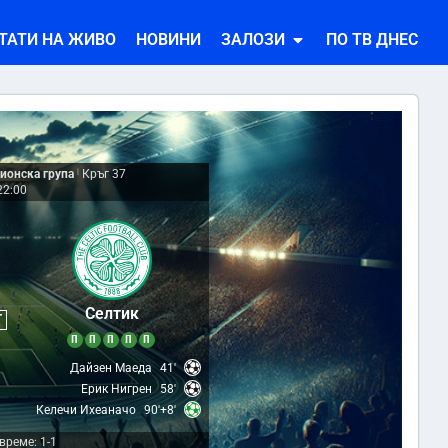
ТАТИ НА ЖИВО
НОВИНИ
ЗАЛОЗИ
ПО ТВ ДНЕС
ионска група
|
Кръг 37
22:00
3
Селтик
Т
П
П
П
П
П
Дайзен Маеда
41'
Ерик Нигрен
58'
Келечи Ихеаначо
90'+8'
време: 1-1