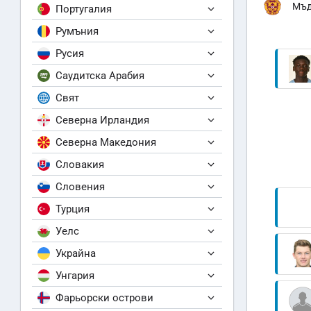
Мъд
Португалия
Румъния
Русия
Саудитска Арабия
Свят
Северна Ирландия
Северна Македония
Словакия
Словения
Турция
Уелс
Украйна
Унгария
Фарьорски острови