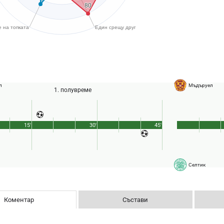
л
Мъдъруел
1. полувреме
15'
30'
45'
Селтик
Коментар
Състави