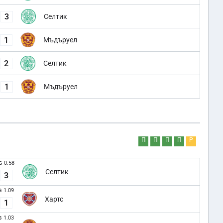
3
Селтик
1
Мъдъруел
2
Селтик
1
Мъдъруел
П
П
П
П
Р
0.58
G
Селтик
3
1.09
G
Хартс
1
1.03
G