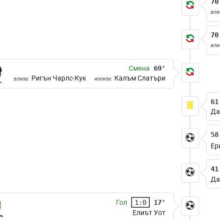
70
вли
70
вли
Смяна
69'
Ригън Чарлс-Кук
Калъм Слатъри
влиза:
излиза:
61
Да
58
Ер
41
Да
Гол
1:0
17'
Елиът Уот