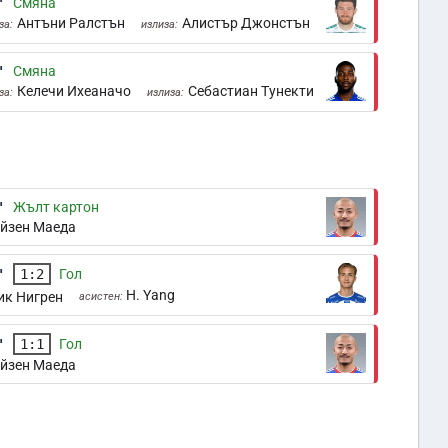
'
Смяна
Антъни Ралстън
Алистър Джонстън
за:
излиза:
'
Смяна
Келечи Ихеаначо
Себастиан Тунекти
за:
излиза:
'
Жълт картон
йзен Маеда
'
1:2
Гол
H. Yang
ик Нигрен
асистен:
'
1:1
Гол
йзен Маеда