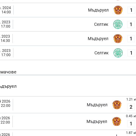
. 2024
1
Мъдъруел
14:00
. 2023
1
Селтик
17:00
. 2023
1
Мъдъруел
14:30
. 2023
1
Селтик
17:00
 мачове
ъдъруел
1.21
x
й 2026
Мъдъруел
22:00
2
0.45
x
й 2026
Мъдъруел
22:00
1
1.87
x
й 2026