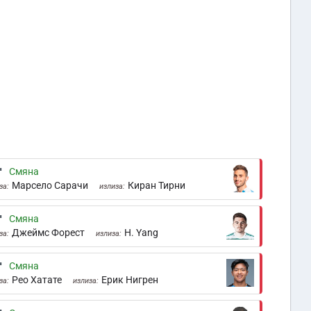
'
Смяна
Марсело Сарачи
Киран Тирни
за:
излиза:
'
Смяна
Джеймс Форест
H. Yang
за:
излиза:
'
Смяна
Рео Хатате
Ерик Нигрен
за:
излиза: