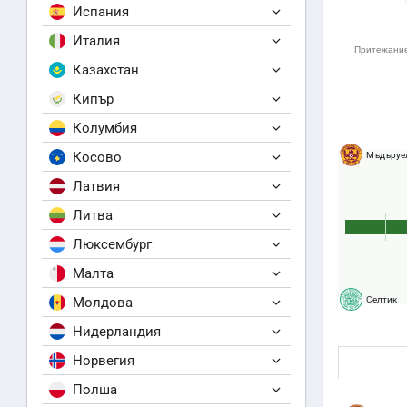
Испания
Италия
Казахстан
Кипър
Колумбия
Косово
Мъдъруе
Латвия
Литва
Люксембург
Малта
Молдова
Селтик
Нидерландия
Норвегия
Полша