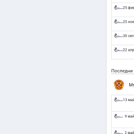
25 фев
25 ное
30 сеп
22 апр
Последни
М
13 ма
9 ма
2 ма