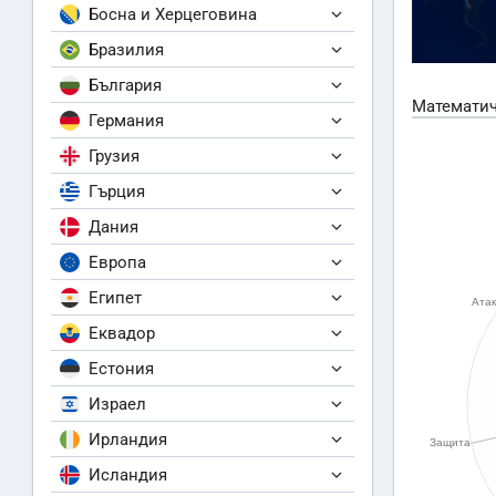
Босна и Херцеговина
Бразилия
България
Математич
Германия
Грузия
Гърция
Дания
Европа
Египет
Еквадор
Естония
Израел
Ирландия
Исландия