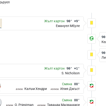
ъруел
Жълт картон
90' +9'
Емануел Мбуле
90
Ке
90
Ли
Жълт картон
90' +1'
S. Nicholson
Смяна
88'
Калъм Хендри
Илия Джъст
влиза:
излиза:
Смяна
88'
O. Priestman
Таванда Масванхисе
влиза:
излиза: