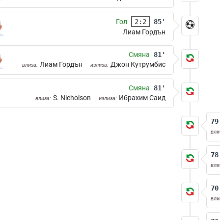
Гол
2:2
85'
Лиам Гордън
Смяна
81'
Лиам Гордън
Джон Кутрумбис
влиза:
излиза:
Смяна
81'
S. Nicholson
Ибрахим Саид
влиза:
излиза:
79
вли
78
вли
70
вли