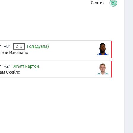
Селтик
' +8'
2:3
Гол (дузпа)
лечи Ихеаначо
' +2'
Жълт картон
ам Скейлс