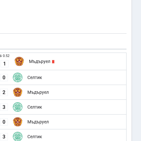
0.52
G
Мъдъруел
1
0
Селтик
2
Мъдъруел
3
Селтик
0
Мъдъруел
3
Селтик