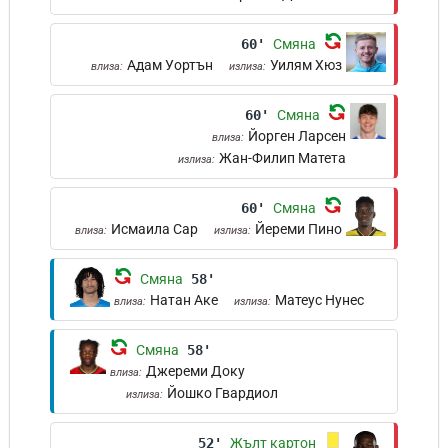
60'
Смяна
Адам Уортън
Уилям Хюз
влиза:
излиза:
60'
Смяна
Йорген Ларсен
влиза:
Жан-Филип Матета
излиза:
60'
Смяна
Исмаила Сар
Йереми Пино
влиза:
излиза:
Смяна
58'
Натан Аке
Матеус Нунес
влиза:
излиза:
Смяна
58'
Джереми Доку
влиза:
Йошко Гвардиол
излиза:
52'
Жълт картон