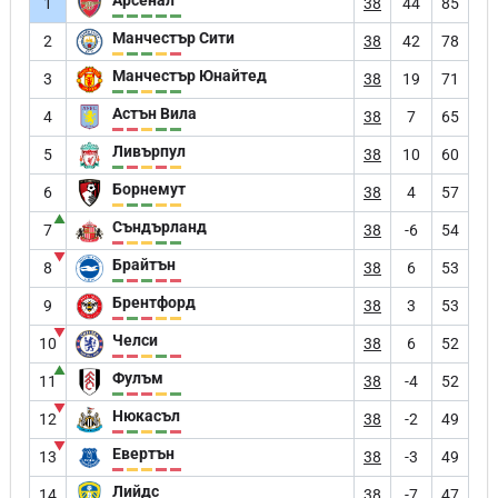
1
38
44
85
Манчестър Сити
2
38
42
78
Манчестър Юнайтед
3
38
19
71
Астън Вила
4
38
7
65
Ливърпул
5
38
10
60
Борнемут
6
38
4
57
▲
Съндърланд
7
38
-6
54
▼
Брайтън
8
38
6
53
Брентфорд
9
38
3
53
▼
Челси
10
38
6
52
▲
Фулъм
11
38
-4
52
▼
Нюкасъл
12
38
-2
49
▼
Евертън
13
38
-3
49
Лийдс
14
38
-7
47