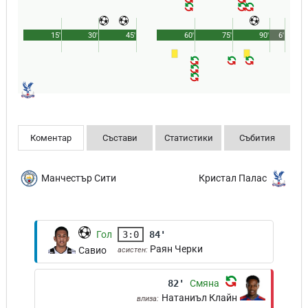
15'
30'
45'
60'
75'
90'
6'
Коментар
Състави
Статистики
Събития
Манчестър Сити
Кристал Палас
Гол
3:0
84'
Раян Черки
Савио
асистен:
82'
Смяна
Натаниъл Клайн
влиза: