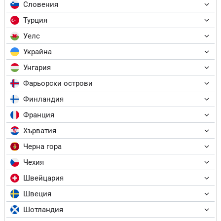
Словения
Турция
Уелс
Украйна
Унгария
Фарьорски острови
Финландия
Франция
Хърватия
Черна гора
Чехия
Швейцария
Швеция
Шотландия