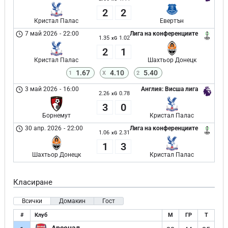
2
2
Кристал Палас
Евертън
7 май 2026
-
22:00
Лига на конференциите
1.35
1.02
xG
2
1
Кристал Палас
Шахтьор Донецк
1.67
4.10
5.40
1
X
2
3 май 2026
-
16:00
Англия: Висша лига
2.26
0.78
xG
3
0
Борнемут
Кристал Палас
30 апр. 2026
-
22:00
Лига на конференциите
1.06
2.31
xG
1
3
Шахтьор Донецк
Кристал Палас
Класиране
Всички
Домакин
Гост
#
Клуб
М
ГР
Т
Арсенал