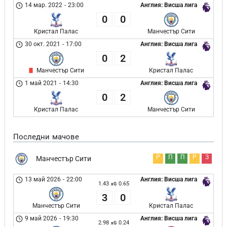
14 мар. 2022
-
23:00
Англия: Висша лига
0
0
Кристал Палас
Манчестър Сити
30 окт. 2021
-
17:00
Англия: Висша лига
0
2
Манчестър Сити
Кристал Палас
1 май 2021
-
14:30
Англия: Висша лига
0
2
Кристал Палас
Манчестър Сити
Последни мачове
Р
П
П
Р
З
Манчестър Сити
13 май 2026
-
22:00
Англия: Висша лига
1.43
0.65
xG
3
0
Манчестър Сити
Кристал Палас
9 май 2026
-
19:30
Англия: Висша лига
2.98
0.24
xG