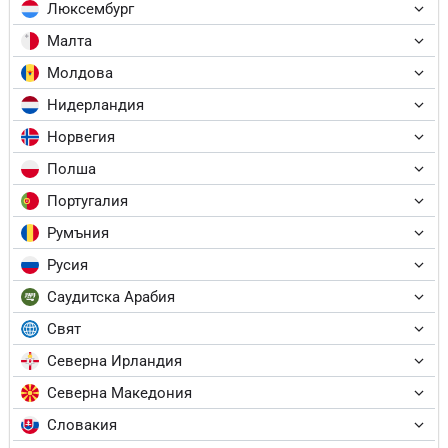
Люксембург
Малта
Молдова
Нидерландия
Норвегия
Полша
Португалия
Румъния
Русия
Саудитска Арабия
Свят
Северна Ирландия
Северна Македония
Словакия