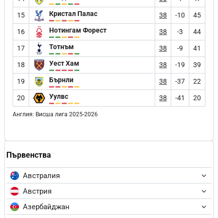
Кристал Палас
15
38
-10
45
Нотингам Форест
16
38
-3
44
Тотнъм
17
38
-9
41
Уест Хам
18
38
-19
39
Бърнли
19
38
-37
22
Уулвс
20
38
-41
20
Англия: Висша лига 2025-2026
Първенства
Австралия
Австрия
Азербайджан