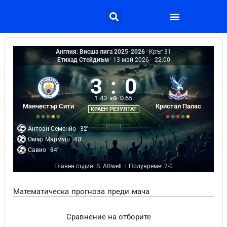
Англия: Висша лига 2025-2026
|
Кръг 31
Етихад Стейдиъм
|
13 май 2026
-
22:00
3
:
0
1.43
0.65
xG
Манчестър Сити
Кристал Палас
КРАЕН РЕЗУЛТАТ
Антоан Семенйо
32'
Омар Мармуш
40'
Савио
84'
Главен съдия: S. Attwell
Полувреме: 2-0
|
Математическа прогноза преди мача
Сравнение на отборите