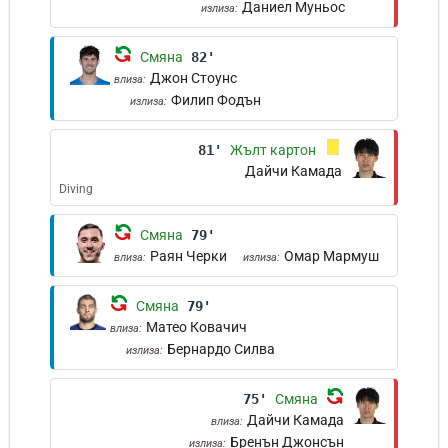
Даниел Муньос
излиза:
Смяна
82'
Джон Стоунс
влиза:
Филип Фодън
излиза:
81'
Жълт картон
Дайчи Камада
Diving
Смяна
79'
Раян Черки
Омар Мармуш
влиза:
излиза:
Смяна
79'
Матео Ковачич
влиза:
Бернардо Силва
излиза:
75'
Смяна
Дайчи Камада
влиза:
Бренън Джонсън
излиза: