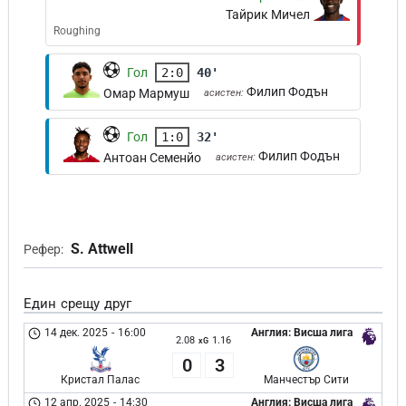
Тайрик Мичел
Roughing
Гол
2:0
40'
Филип Фодън
Омар Мармуш
асистен:
Гол
1:0
32'
Филип Фодън
Антоан Семенйо
асистен:
S. Attwell
Рефер:
Един срещу друг
14 дек. 2025
-
16:00
Англия: Висша лига
2.08
1.16
xG
0
3
Кристал Палас
Манчестър Сити
12 апр. 2025
-
14:30
Англия: Висша лига