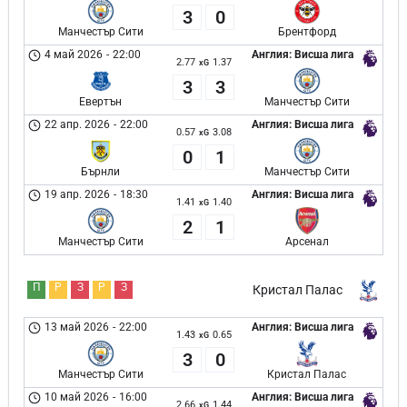
3
0
Манчестър Сити
Брентфорд
4 май 2026
-
22:00
Англия: Висша лига
2.77
1.37
xG
3
3
Евертън
Манчестър Сити
22 апр. 2026
-
22:00
Англия: Висша лига
0.57
3.08
xG
0
1
Бърнли
Манчестър Сити
19 апр. 2026
-
18:30
Англия: Висша лига
1.41
1.40
xG
2
1
Манчестър Сити
Арсенал
П
Р
З
Р
З
Кристал Палас
13 май 2026
-
22:00
Англия: Висша лига
1.43
0.65
xG
3
0
Манчестър Сити
Кристал Палас
10 май 2026
-
16:00
Англия: Висша лига
2.66
1.44
xG