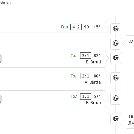
isheva
Гол
4:2
90' +5'
87
Гол
3:1
82'
E. Brruti
Гол
2:1
60'
A. Diatta
Гол
1:1
57'
E. Brruti
16
Дж