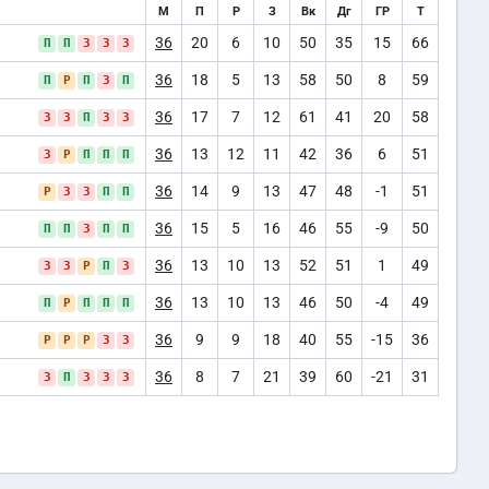
М
П
Р
З
Вк
Дг
ГР
Т
36
20
6
10
50
35
15
66
П
П
З
З
З
36
18
5
13
58
50
8
59
П
Р
П
З
П
36
17
7
12
61
41
20
58
З
З
П
З
З
36
13
12
11
42
36
6
51
З
Р
П
П
П
36
14
9
13
47
48
-1
51
Р
З
З
П
П
36
15
5
16
46
55
-9
50
П
П
З
П
П
36
13
10
13
52
51
1
49
З
З
Р
П
З
36
13
10
13
46
50
-4
49
П
Р
П
П
П
36
9
9
18
40
55
-15
36
Р
Р
Р
З
З
36
8
7
21
39
60
-21
31
З
П
З
З
З