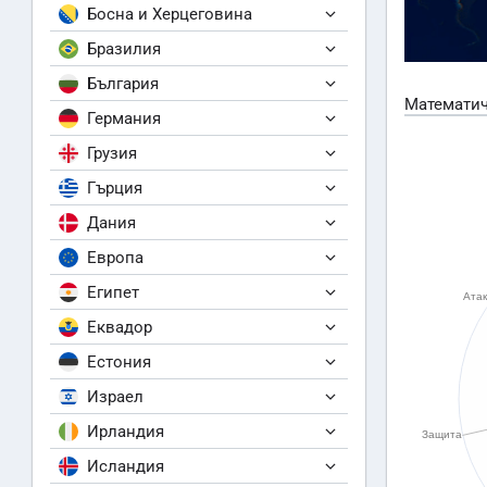
Босна и Херцеговина
Бразилия
България
Математич
Германия
Грузия
Гърция
Дания
Европа
Египет
Еквадор
Естония
Израел
Ирландия
Исландия