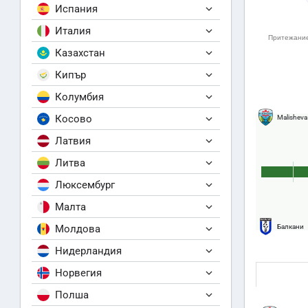
Испания
Италия
Казахстан
Кипър
Колумбия
Косово
Malisheva
Латвия
Литва
Люксембург
Малта
Молдова
Балкани
Нидерландия
Норвегия
Полша