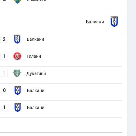
Балкани
2
Балкани
1
Гилани
1
Дукагини
0
Балкани
1
Балкани