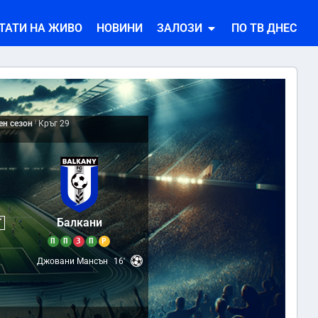
ТАТИ НА ЖИВО
НОВИНИ
ЗАЛОЗИ
ПО ТВ ДНЕС
ен сезон
|
Кръг 29
2
Балкани
Т
П
П
З
П
Р
Джовани Мансън
16'