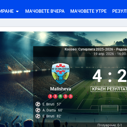
ИРАНЕ
МАЧОВЕТЕ ВЧЕРА
МАЧОВЕТЕ УТРЕ
РЕЗУЛ
Косово: Суперлига 2025-2026 - Редов
19 апр. 2026
-
16:00
4
:
Malisheva
КРАЕН РЕЗУЛТА
З
З
П
З
З
E. Brruti
57'
A. Diatta
60'
E. Brruti
82'
Полувреме: 0-1