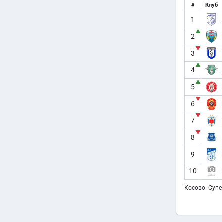
#
Клуб
1
▲
2
▼
3
▲
4
▲
5
▼
6
▼
7
▼
8
9
10
Косово: Супе