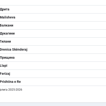
Дрита
Malisheva
Балкани
Дукагини
Гилани
Drenica Skënderaj
Прищина
Llapi
Ferizaj
Prishtina e Re
рлига 2025-2026