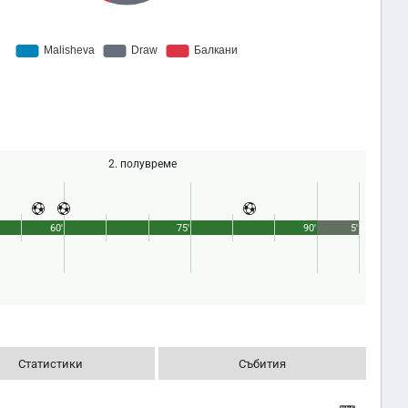
2. полувреме
60'
75'
90'
5'
Статистики
Събития