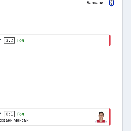
Балкани
'
3:2
Гол
'
0:1
Гол
овани Мансън