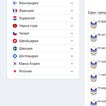
Финландия
Франция
Един срещ
Хърватия
16 фев
Черна гора
Чехия
28 окт
Швейцария
Швеция
24 авг
Шотландия
11 ное
Южна Корея
Япония
1 сеп
10 мар
24 ное