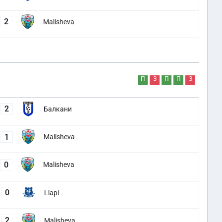
2
Malisheva
П
З
П
П
З
2
Балкани
1
Malisheva
0
Malisheva
0
Llapi
2
Malisheva