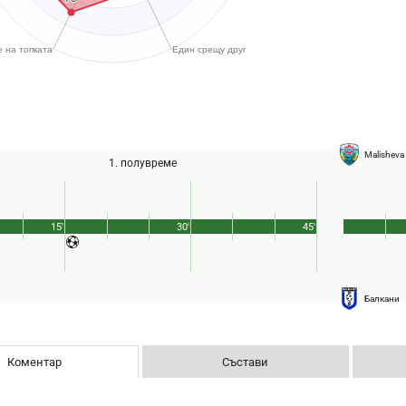
Malisheva
1. полувреме
15'
30'
45'
Балкани
Коментар
Състави