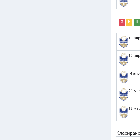
З
Р
П
19 апр
12 апр
4 апр
21 мар
18 мар
Класиран