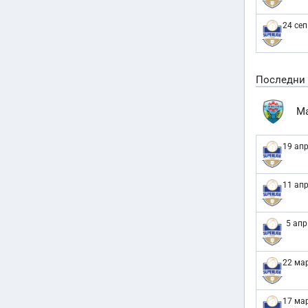
24 сеп
Последни
Ma
19 апр
11 апр
5 апр
22 мар
17 мар