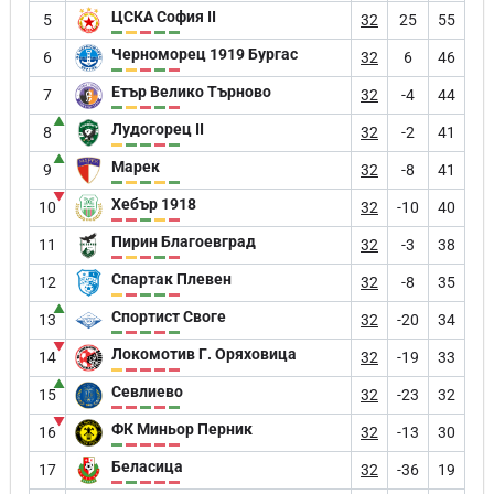
ЦСКА София II
5
32
25
55
Черноморец 1919 Бургас
6
32
6
46
Етър Велико Търново
7
32
-4
44
▲
Лудогорец II
8
32
-2
41
▲
Марек
9
32
-8
41
▼
Хебър 1918
10
32
-10
40
Пирин Благоевград
11
32
-3
38
Спартак Плевен
12
32
-8
35
▲
Спортист Своге
13
32
-20
34
▼
Локомотив Г. Оряховица
14
32
-19
33
▲
Севлиево
15
32
-23
32
▼
ФК Миньор Перник
16
32
-13
30
Беласица
17
32
-36
19