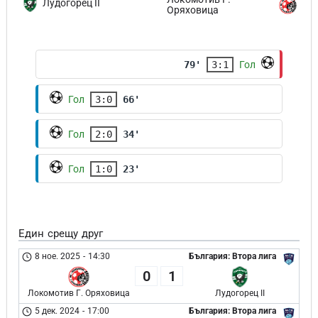
Лудогорец II
Оряховица
79'
3:1
Гол
Гол
3:0
66'
Гол
2:0
34'
Гол
1:0
23'
Един срещу друг
8 ное. 2025
-
14:30
България: Втора лига
0
1
Локомотив Г. Оряховица
Лудогорец II
5 дек. 2024
-
17:00
България: Втора лига