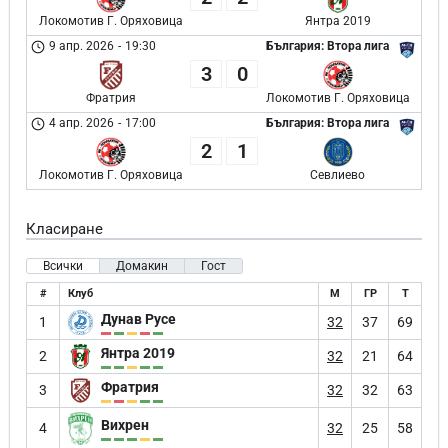
Локомотив Г. Оряховица
Янтра 2019
9 апр. 2026
-
19:30
България: Втора лига
3
0
Фратрия
Локомотив Г. Оряховица
4 апр. 2026
-
17:00
България: Втора лига
2
1
Локомотив Г. Оряховица
Севлиево
Класиране
Всички
Домакин
Гост
#
Клуб
М
ГР
Т
Дунав Русе
1
32
37
69
Янтра 2019
2
32
21
64
Фратрия
3
32
32
63
Вихрен
4
32
25
58