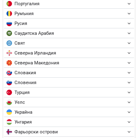
Португалия
Румъния
Русия
Саудитска Арабия
Свят
Северна Ирландия
Северна Македония
Словакия
Словения
Турция
Уелс
Украйна
Унгария
Фарьорски острови