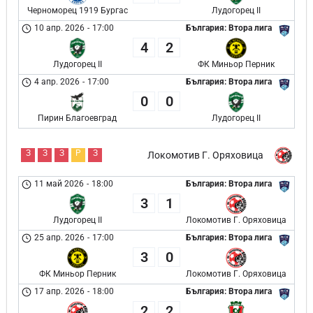
Черноморец 1919 Бургас
Лудогорец II
10 апр. 2026
-
17:00
България: Втора лига
4
2
Лудогорец II
ФК Миньор Перник
4 апр. 2026
-
17:00
България: Втора лига
0
0
Пирин Благоевград
Лудогорец II
З
З
З
Р
З
Локомотив Г. Оряховица
11 май 2026
-
18:00
България: Втора лига
3
1
Лудогорец II
Локомотив Г. Оряховица
25 апр. 2026
-
17:00
България: Втора лига
3
0
ФК Миньор Перник
Локомотив Г. Оряховица
17 апр. 2026
-
18:00
България: Втора лига
2
2