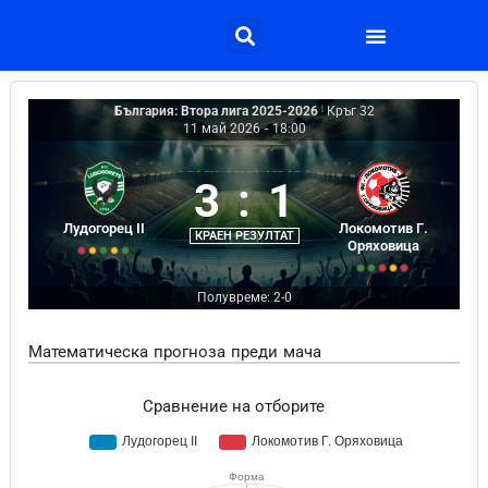
България: Втора лига 2025-2026
|
Кръг 32
11 май 2026
-
18:00
3
:
1
Лудогорец II
Локомотив Г.
КРАЕН РЕЗУЛТАТ
Оряховица
Полувреме: 2-0
Математическа прогноза преди мача
Сравнение на отборите