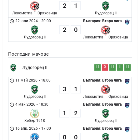
2
1
Локомотив Г. Оряховица
Лудогорец II
22 юли 2024
-
20:00
България: Втора лига
2
0
Лудогорец II
Локомотив Г. Оряховица
Последни мачове
П
З
П
П
П
Лудогорец II
11 май 2026
-
18:00
България: Втора лига
3
1
Лудогорец II
Локомотив Г. Оряховица
4 май 2026
-
18:30
България: Втора лига
1
2
Хебър 1918
Лудогорец II
16 апр. 2026
-
17:00
България: Втора лига
0
0