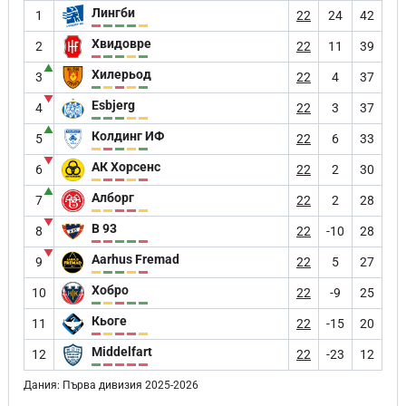
Лингби
1
22
24
42
Хвидовре
2
22
11
39
▲
Хилерьод
3
22
4
37
▼
Esbjerg
4
22
3
37
▲
Колдинг ИФ
5
22
6
33
▼
АК Хорсенс
6
22
2
30
▲
Алборг
7
22
2
28
▼
B 93
8
22
-10
28
▼
Aarhus Fremad
9
22
5
27
Хобро
10
22
-9
25
Кьоге
11
22
-15
20
Middelfart
12
22
-23
12
Дания: Първа дивизия 2025-2026