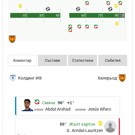
15'
30'
45'
60'
75'
90'
5'
Коментар
Състави
Статистики
Събития
Колдинг ИФ
Хилерьод
Смяна
90' +1'
Abdul Arshad
Jesús Alfaro
влиза:
излиза:
88'
Жълт картон
G. Arndal-Lauritzen