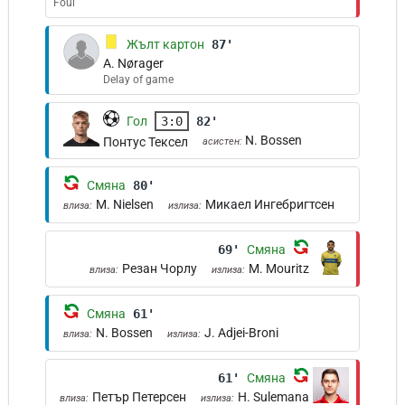
Foul
Жълт картон
87'
A. Nørager
Delay of game
Гол
3:0
82'
N. Bossen
Понтус Тексел
асистен:
Смяна
80'
M. Nielsen
Микаел Ингебригтсен
влиза:
излиза:
69'
Смяна
Резан Чорлу
M. Mouritz
влиза:
излиза:
Смяна
61'
N. Bossen
J. Adjei-Broni
влиза:
излиза:
61'
Смяна
Петър Петерсен
H. Sulemana
влиза:
излиза: