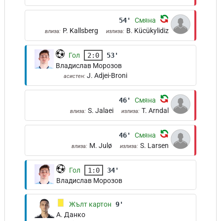
54'
Смяна
P. Kallsberg
B. Kücükylidiz
влиза:
излиза:
Гол
2:0
53'
Владислав Морозов
J. Adjei-Broni
асистен:
46'
Смяна
S. Jalaei
T. Arndal
влиза:
излиза:
46'
Смяна
M. Julø
S. Larsen
влиза:
излиза:
Гол
1:0
34'
Владислав Морозов
Жълт картон
9'
А. Данко