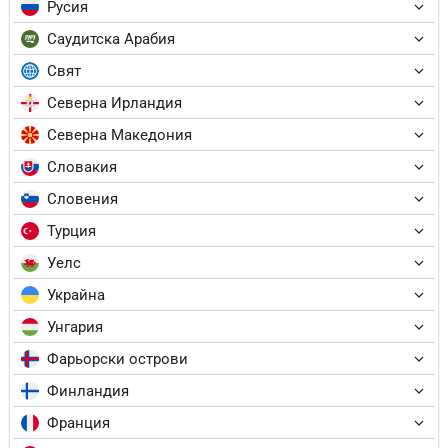
Русия
Саудитска Арабия
Свят
Северна Ирландия
Северна Македония
Словакия
Словения
Турция
Уелс
Украйна
Унгария
Фарьорски острови
Финландия
Франция