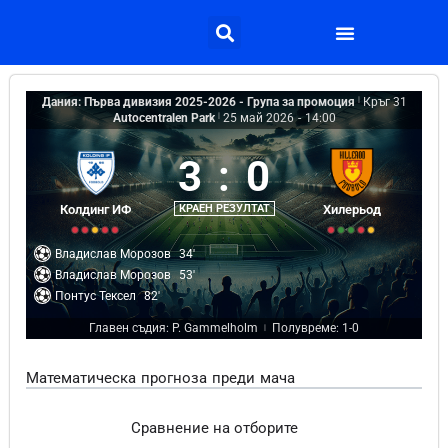
Дания: Първа дивизия 2025-2026 - Група за промоция
|
Кръг 31
Autocentralen Park
|
25 май 2026
-
14:00
3
:
0
Колдинг ИФ
КРАЕН РЕЗУЛТАТ
Хилерьод
Владислав Морозов
34'
Владислав Морозов
53'
Понтус Тексел
82'
Главен съдия: P. Gammelholm
Полувреме: 1-0
|
Математическа прогноза преди мача
Сравнение на отборите