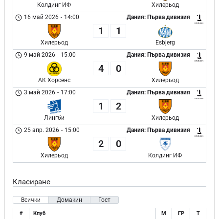
Колдинг ИФ
Хилерьод
16 май 2026
-
14:00
Дания: Първа дивизия
1
1
Хилерьод
Esbjerg
9 май 2026
-
15:00
Дания: Първа дивизия
4
0
АК Хорсенс
Хилерьод
3 май 2026
-
17:00
Дания: Първа дивизия
1
2
Лингби
Хилерьод
25 апр. 2026
-
15:00
Дания: Първа дивизия
2
0
Хилерьод
Колдинг ИФ
Класиране
Всички
Домакин
Гост
#
Клуб
М
ГР
Т