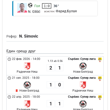
Гол
1:0
36'
Фарид Булая
N. Glišić
асистен:
N. Simovic
Рефер:
Един срещу друг
22 фев. 2026
-
14:00
Сърбия: Супер лига
1.13
0.56
xG
2
1
Раднички Ниш
Нови Белград
21 сеп. 2025
-
18:00
Сърбия: Супер лига
1
0
Нови Белград
Раднички Ниш
22 апр. 2025
-
18:00
Сърбия: Супер лига
1
1
Раднички Ниш
Нови Белград