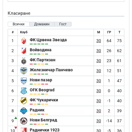
Класиране
Всички
Домакин
Гост
#
Клуб
М
ГР
Т
ФК Црвена Звезда
1
30
64
75
Войводина
2
30
26
62
ФК Партизан
3
30
23
61
Железничар Панчево
4
30
12
51
Нови пазар
5
30
1
47
OFK Beograd
6
30
0
40
ФК Чукарички
7
30
-1
40
Радник
8
30
2
39
▲
Нови Белград
9
30
-14
37
▼
Раднички 1923
10
30
-5
36