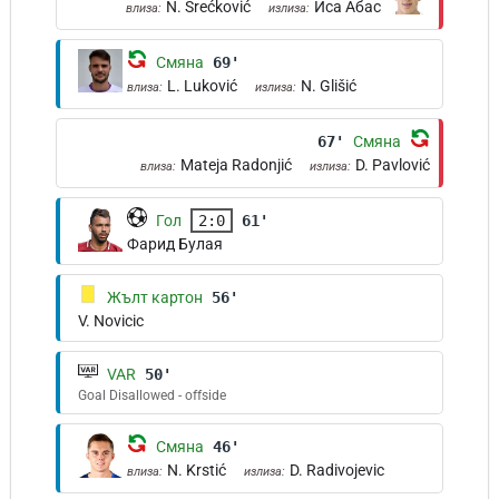
N. Srećković
Иса Абас
влиза:
излиза:
Смяна
69'
L. Luković
N. Glišić
влиза:
излиза:
67'
Смяна
Mateja Radonjić
D. Pavlović
влиза:
излиза:
Гол
2:0
61'
Фарид Булая
Жълт картон
56'
V. Novicic
VAR
50'
Goal Disallowed - offside
Смяна
46'
N. Krstić
D. Radivojevic
влиза:
излиза: