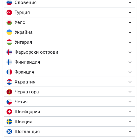
Словения
Турция
Уелс
Украйна
Унгария
Фарьорски острови
Финландия
Франция
Хърватия
Черна гора
Чехия
Швейцария
Швеция
Шотландия