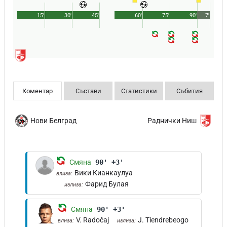
15'
30'
45'
60'
75'
90'
7'
Коментар
Състави
Статистики
Събития
Нови Белград
Раднички Ниш
Смяна
90' +3'
Вики Кианкаулуа
влиза:
Фарид Булая
излиза:
Смяна
90' +3'
V. Radočaj
J. Tiendrebeogo
влиза:
излиза: