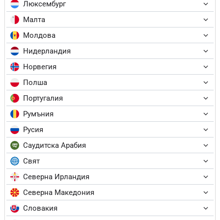
Люксембург
Малта
Молдова
Нидерландия
Норвегия
Полша
Португалия
Румъния
Русия
Саудитска Арабия
Свят
Северна Ирландия
Северна Македония
Словакия