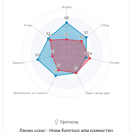
Прогноза
Двоен шанс : Нови Белград или равенство