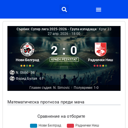
Сърбия: Супер лига 2025-2026 - Група изпадащи
|
Кръг 33
27 апр. 2026
-
18:00
2
:
0
Нови Белград
КРАЕН РЕЗУЛТАТ
Раднички Ниш
N. Glišić
36'
Фарид Булая
61'
Главен съдия: N. Simovic
Полувреме: 1-0
|
Математическа прогноза преди мача
Сравнение на отборите