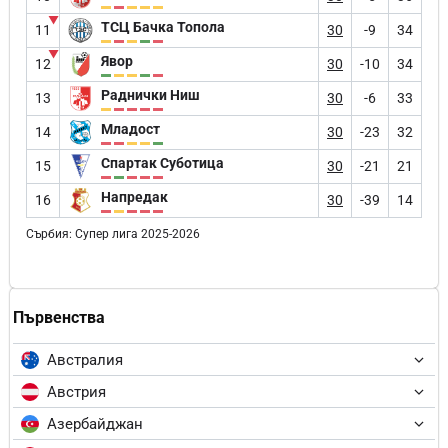
▼
ТСЦ Бачка Топола
11
30
-9
34
▼
Явор
12
30
-10
34
Раднички Ниш
13
30
-6
33
Младост
14
30
-23
32
Спартак Суботица
15
30
-21
21
Напредак
16
30
-39
14
Сърбия: Супер лига 2025-2026
Първенства
Австралия
Австрия
Азербайджан