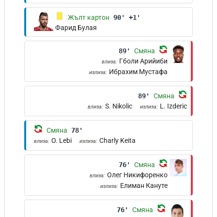
Жълт картон
90' +1'
Фарид Булая
89'
Смяна
Гболи Арийиби
влиза:
Ибрахим Мустафа
излиза:
89'
Смяна
S. Nikolic
L. Izderic
влиза:
излиза:
Смяна
78'
O. Lebi
Charly Keita
влиза:
излиза:
76'
Смяна
Олег Никифоренко
влиза:
Елиман Кануте
излиза:
76'
Смяна