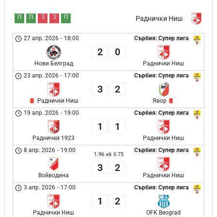
П
П
З
З
П
Раднички Ниш
27 апр. 2026
-
18:00
Сърбия: Супер лига
2
0
Нови Белград
Раднички Ниш
23 апр. 2026
-
17:00
Сърбия: Супер лига
3
2
Раднички Ниш
Явор
19 апр. 2026
-
19:00
Сърбия: Супер лига
1
1
Раднички 1923
Раднички Ниш
8 апр. 2026
-
19:00
Сърбия: Супер лига
1.96
0.75
xG
3
2
Войводина
Раднички Ниш
3 апр. 2026
-
17:00
Сърбия: Супер лига
1
2
Раднички Ниш
OFK Beograd