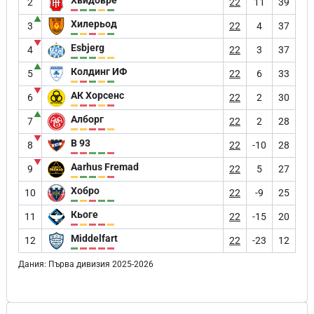
2
22
11
39
▲
Хилерьод
3
22
4
37
▼
Esbjerg
4
22
3
37
▲
Колдинг ИФ
5
22
6
33
▼
АК Хорсенс
6
22
2
30
▲
Алборг
7
22
2
28
▼
B 93
8
22
-10
28
▼
Aarhus Fremad
9
22
5
27
Хобро
10
22
-9
25
Кьоге
11
22
-15
20
Middelfart
12
22
-23
12
Дания: Първа дивизия 2025-2026