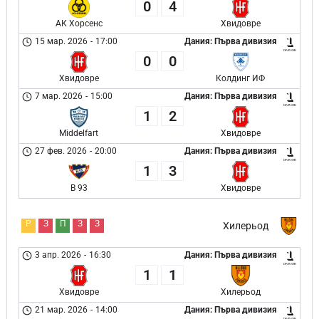
0
4
АК Хорсенс
Хвидовре
15 мар. 2026
-
17:00
Дания: Първа дивизия
0
0
Хвидовре
Колдинг ИФ
7 мар. 2026
-
15:00
Дания: Първа дивизия
1
2
Middelfart
Хвидовре
27 фев. 2026
-
20:00
Дания: Първа дивизия
1
3
B 93
Хвидовре
Р
З
П
З
З
Хилерьод
3 апр. 2026
-
16:30
Дания: Първа дивизия
1
1
Хвидовре
Хилерьод
21 мар. 2026
-
14:00
Дания: Първа дивизия