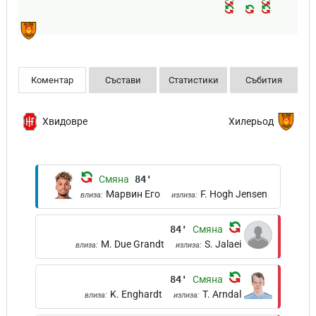
Коментар
Състави
Статистики
Събития
Хвидовре
Хилерьод
Смяна
84'
Марвин Его
F. Hogh Jensen
влиза:
излиза:
84'
Смяна
M. Due Grandt
S. Jalaei
влиза:
излиза:
84'
Смяна
K. Enghardt
T. Arndal
влиза:
излиза: