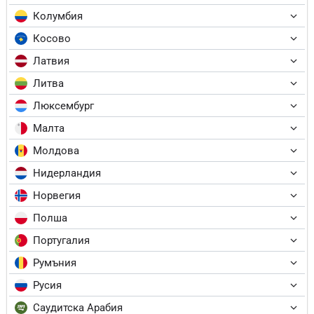
Колумбия
Косово
Латвия
Литва
Люксембург
Малта
Молдова
Нидерландия
Норвегия
Полша
Португалия
Румъния
Русия
Саудитска Арабия