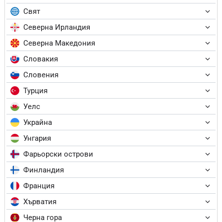
Свят
Северна Ирландия
Северна Македония
Словакия
Словения
Турция
Уелс
Украйна
Унгария
Фарьорски острови
Финландия
Франция
Хърватия
Черна гора