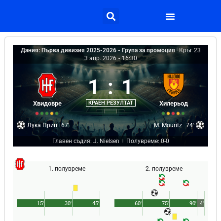
Дания: Първа дивизия 2025-2026 - Група за промоция
|
Кръг 23
3 апр. 2026
-
16:30
1
:
1
Хвидовре
КРАЕН РЕЗУЛТАТ
Хилерьод
Лука Прип
67'
M. Mouritz
74'
Главен съдия: J. Nielsen
Полувреме: 0-0
|
1. полувреме
2. полувреме
15'
30'
45'
60'
75'
90'
4'