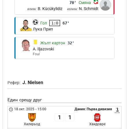
70'
Смяна
B. Kücükylidiz
N. Schmidt
влиза:
излиза:
Гол
1:0
67'
Лука Прип
Жълт картон
32'
A. Iljazovski
Foul
J. Nielsen
Рефер:
Един срещу друг
18 окт. 2025
-
15:00
Дания: Първа дивизия
1
1
Хилерьод
Хвидовре