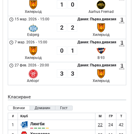
1
0
Хилерьод
Aarhus Fremad
15 мар. 2026
-
15:00
Дания: Първа дивизия
2
2
Esbjerg
Хилерьод
7 мар. 2026
-
15:00
Дания: Първа дивизия
0
1
Хилерьод
B 93
27 фев. 2026
-
20:00
Дания: Първа дивизия
3
3
Алборг
Хилерьод
Класиране
Всички
Домакин
Гост
#
Клуб
М
ГР
Т
Лингби
1
22
24
42
Хвидовре