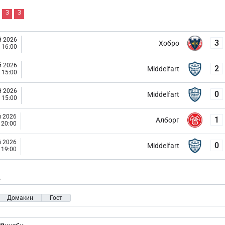
З
З
й 2026
3
Хобро
16:00
й 2026
2
Middelfart
15:00
й 2026
0
Middelfart
15:00
й 2026
1
Алборг
20:00
й 2026
0
Middelfart
19:00
е
Домакин
Гост