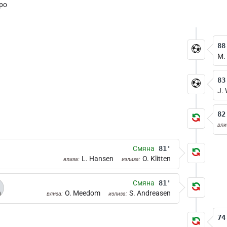
ро
88
M.
83
J. 
82
вли
Смяна
81'
L. Hansen
O. Klitten
влиза:
излиза:
Смяна
81'
O. Meedom
S. Andreasen
влиза:
излиза:
74