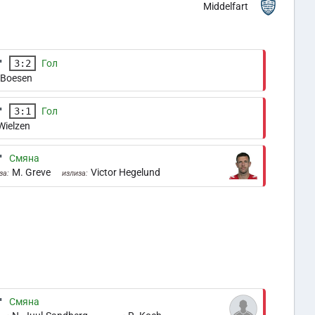
Middelfart
'
3:2
Гол
 Boesen
'
3:1
Гол
Wielzen
'
Смяна
M. Greve
Victor Hegelund
за:
излиза:
'
Смяна