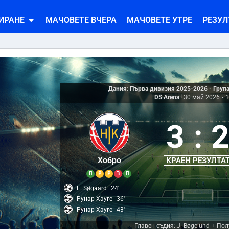
ИРАНЕ
МАЧОВЕТЕ ВЧЕРА
МАЧОВЕТЕ УТРЕ
РЕЗУЛ
Дания: Първа дивизия 2025-2026 - Груп
DS Arena
|
30 май 2026
-
1
3
:
Хобро
КРАЕН РЕЗУЛТА
П
Р
Р
З
П
E. Søgaard
24'
Рунар Хауге
36'
Рунар Хауге
43'
Главен съдия: J. Bøgelund
Пол
|