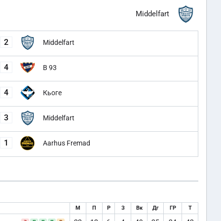
Middelfart
2
Middelfart
4
B 93
4
Кьоге
3
Middelfart
1
Aarhus Fremad
М
П
Р
З
Вк
Дг
ГР
Т