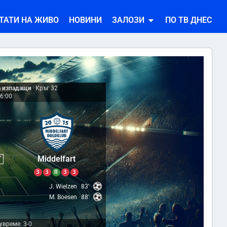
ТАТИ НА ЖИВО
НОВИНИ
ЗАЛОЗИ
ПО ТВ ДНЕС
а изпадащи
|
Кръг 32
6:00
2
Middelfart
Т
З
З
П
З
З
J. Wielzen
83'
M. Boesen
88'
увреме: 3-0