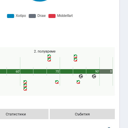
2. полувреме
60'
75'
90'
5'
Статистики
Събития