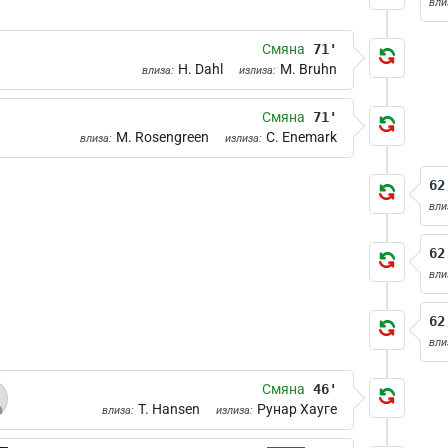
вли
Смяна
71'
H. Dahl
M. Bruhn
влиза:
излиза:
Смяна
71'
M. Rosengreen
C. Enemark
влиза:
излиза:
62
вли
62
вли
62
вли
Смяна
46'
T. Hansen
Рунар Хауге
влиза:
излиза: