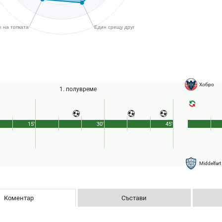
Хобро
1. полувреме
15'
30'
45'
Middelfart
Коментар
Състави