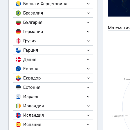
Босна и Херцеговина
Бразилия
България
Математич
Германия
Грузия
Гърция
Дания
Европа
Еквадор
Естония
Израел
Ирландия
Исландия
Испания