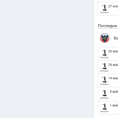
27 юл
Последни
Х
30 ма
24 ма
14 ма
8 ма
1 ма