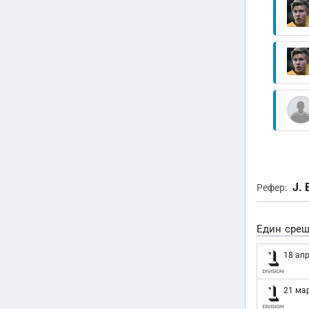
J. 
Рефер:
Един срещ
18 апр
21 мар