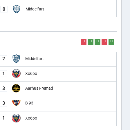
0
Middelfart
З
П
П
З
П
2
Middelfart
1
Хобро
3
Aarhus Fremad
3
B 93
1
Хобро