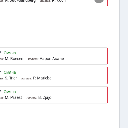
N. Juul-Sandberg
R. Koch
за:
излиза:
'
Смяна
M. Boesen
Аарон Акале
за:
излиза:
'
Смяна
S. Trier
P. Matiebel
за:
излиза:
'
Смяна
M. Praest
B. Zjajo
за:
излиза: