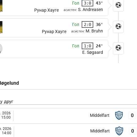
Гол
3:0
43'
S. Andreasen
Рунар Хауге
асистен:
Гол
2:0
36'
M. Bruhn
Рунар Хауге
асистен:
Гол
1:0
24'
E. Søgaard
Bøgelund
у друг
. 2026
0
Middelfart
15:00
. 2026
0
Middelfart
14:00