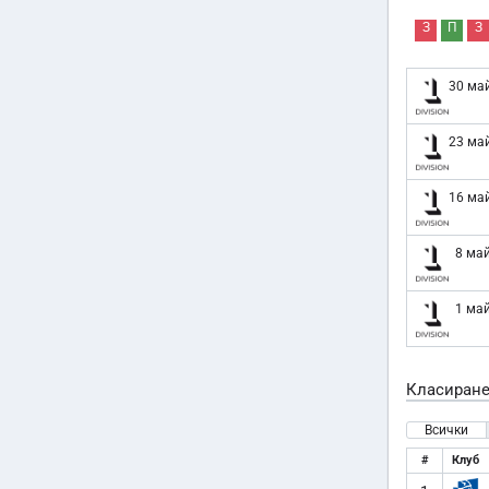
З
П
З
30 ма
23 ма
16 ма
8 ма
1 ма
Класиран
Всички
#
Клуб