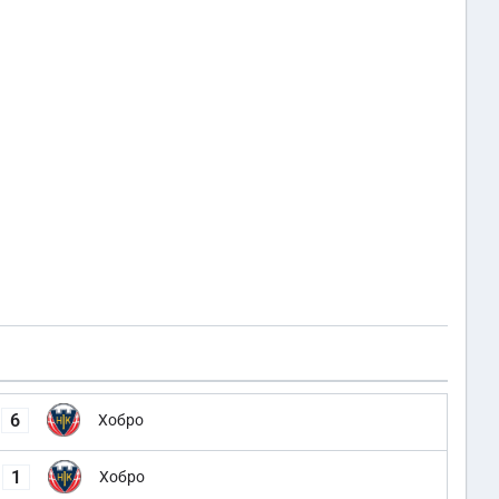
6
Хобро
1
Хобро