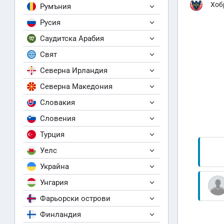
Хоб
Румъния
Русия
Саудитска Арабия
Свят
Северна Ирландия
Северна Македония
Словакия
Словения
Турция
Уелс
Украйна
Унгария
Фарьорски острови
Финландия