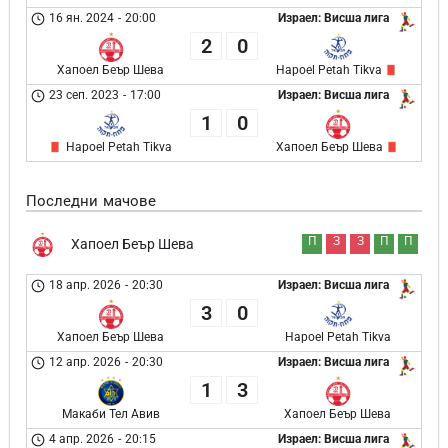
16 ян. 2024
-
20:00
Израел: Висша лига
2
0
Хапоел Беър Шева
Hapoel Petah Tikva
23 сеп. 2023
-
17:00
Израел: Висша лига
1
0
Hapoel Petah Tikva
Хапоел Беър Шева
Последни мачове
П
З
З
П
П
Хапоел Беър Шева
18 апр. 2026
-
20:30
Израел: Висша лига
3
0
Хапоел Беър Шева
Hapoel Petah Tikva
12 апр. 2026
-
20:30
Израел: Висша лига
1
3
Макаби Тел Авив
Хапоел Беър Шева
4 апр. 2026
-
20:15
Израел: Висша лига