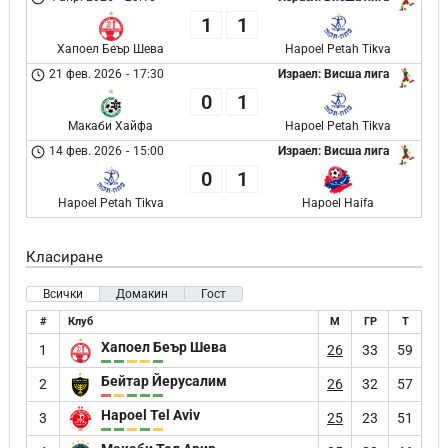
1
1
Хапоел Беър Шева
Hapoel Petah Tikva
21 фев. 2026
-
17:30
Израел: Висша лига
0
1
Макаби Хайфа
Hapoel Petah Tikva
14 фев. 2026
-
15:00
Израел: Висша лига
0
1
Hapoel Petah Tikva
Hapoel Haifa
Класиране
Всички
Домакин
Гост
#
Клуб
М
ГР
Т
Хапоел Беър Шева
1
26
33
59
Бейтар Йерусалим
2
26
32
57
Hapoel Tel Aviv
3
25
23
51