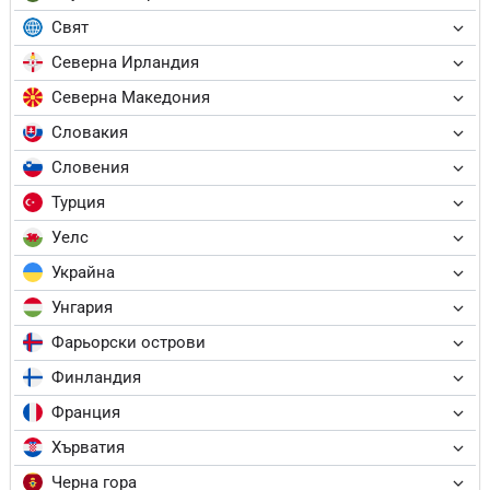
Свят
Северна Ирландия
Северна Македония
Словакия
Словения
Турция
Уелс
Украйна
Унгария
Фарьорски острови
Финландия
Франция
Хърватия
Черна гора