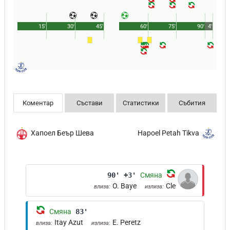
15'
30'
45'
60'
75'
90'
4'
Коментар
Състави
Статистики
Събития
Хапоел Беър Шева
Hapoel Petah Tikva
90' +3'
Смяна
O. Baye
Cle
влиза:
излиза:
Смяна
83'
Itay Azut
E. Peretz
влиза:
излиза: