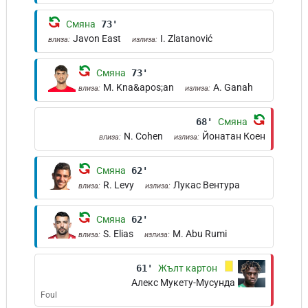
Смяна
73'
Javon East
I. Zlatanović
влиза:
излиза:
Смяна
73'
M. Kna&apos;an
A. Ganah
влиза:
излиза:
68'
Смяна
N. Cohen
Йонатан Коен
влиза:
излиза:
Смяна
62'
R. Levy
Лукас Вентура
влиза:
излиза:
Смяна
62'
S. Elias
M. Abu Rumi
влиза:
излиза:
61'
Жълт картон
Алекс Мукету-Мусунда
Foul