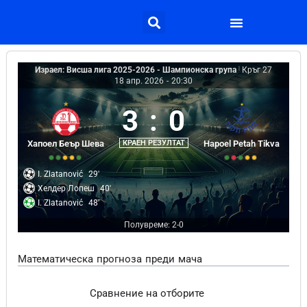
Израел: Висша лига 2025-2026 - Шампионска група
|
Кръг 27
18 апр. 2026
-
20:30
3
:
0
Хапоел Беър Шева
КРАЕН РЕЗУЛТАТ
Hapoel Petah Tikva
I. Zlatanović
29'
Хелдер Лопеш
40'
I. Zlatanović
48'
Полувреме: 2-0
Математическа прогноза преди мача
Сравнение на отборите