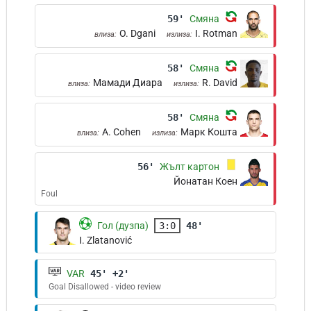
59'
Смяна
O. Dgani
I. Rotman
влиза:
излиза:
58'
Смяна
Мамади Диара
R. David
влиза:
излиза:
58'
Смяна
A. Cohen
Марк Кошта
влиза:
излиза:
56'
Жълт картон
Йонатан Коен
Foul
Гол (дузпа)
3:0
48'
I. Zlatanović
VAR
45' +2'
Goal Disallowed - video review