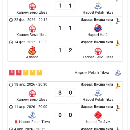
1
1
Хапоел Беър Шева
Hapoel Petah Tikva
22 фев. 2026
-
20:15
Израел: Висша лига
1
1
Хапоел Беър Шева
Hapoel Haifa
14 фев. 2026
-
19:30
Израел: Висша лига
1
2
Ashdod
Хапоел Беър Шева
З
З
Р
Р
Р
Hapoel Petah Tikva
18 апр. 2026
-
20:30
Израел: Висша лига
3
0
Хапоел Беър Шева
Hapoel Petah Tikva
11 апр. 2026
-
20:00
Израел: Висша лига
0
0
Hapoel Petah Tikva
Hapoel Tel Aviv
4 апр. 2026
-
20:15
Израел: Висша лига