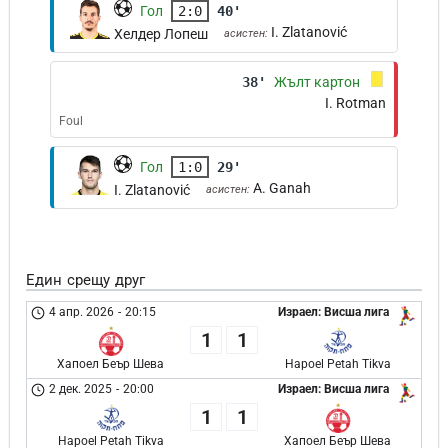
Гол
2:0
40'
I. Zlatanović
Хелдер Лопеш
асистен:
38'
Жълт картон
I. Rotman
Foul
Гол
1:0
29'
A. Ganah
I. Zlatanović
асистен:
Един срещу друг
4 апр. 2026
-
20:15
Израел: Висша лига
1
1
Хапоел Беър Шева
Hapoel Petah Tikva
2 дек. 2025
-
20:00
Израел: Висша лига
1
1
Hapoel Petah Tikva
Хапоел Беър Шева