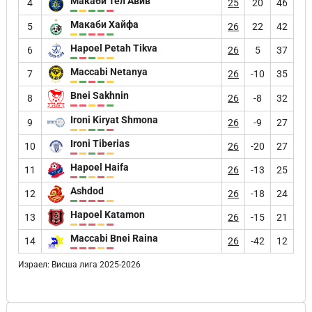
Макаби Тел Авив
4
25
20
46
Макаби Хайфа
5
26
22
42
Hapoel Petah Tikva
6
26
5
37
Maccabi Netanya
7
26
-10
35
Bnei Sakhnin
8
26
-8
32
Ironi Kiryat Shmona
9
26
-9
27
Ironi Tiberias
10
26
-20
27
Hapoel Haifa
11
26
-13
25
Ashdod
12
26
-18
24
Hapoel Katamon
13
26
-15
21
Maccabi Bnei Raina
14
26
-42
12
Израел: Висша лига 2025-2026