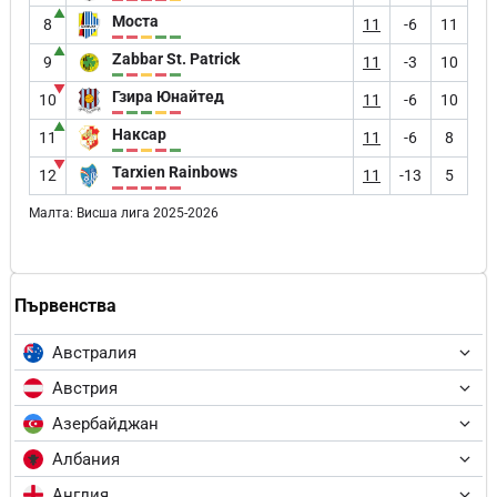
▲
Моста
8
11
-6
11
▲
Zabbar St. Patrick
9
11
-3
10
▼
Гзира Юнайтед
10
11
-6
10
▲
Наксар
11
11
-6
8
▼
Tarxien Rainbows
12
11
-13
5
Малта: Висша лига 2025-2026
Първенства
Австралия
Австрия
Азербайджан
Албания
Англия