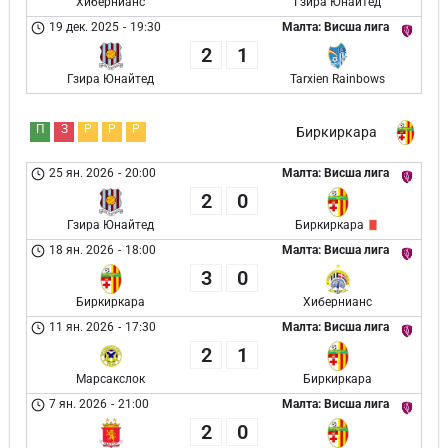
Хибернианс
Гзира Юнайтед
19 дек. 2025
-
19:30
Малта: Висша лига
2
1
Гзира Юнайтед
Tarxien Rainbows
П
З
Р
Р
Р
Биркиркара
25 ян. 2026
-
20:00
Малта: Висша лига
2
0
Гзира Юнайтед
Биркиркара
18 ян. 2026
-
18:00
Малта: Висша лига
3
0
Биркиркара
Хибернианс
11 ян. 2026
-
17:30
Малта: Висша лига
2
1
Марсакслок
Биркиркара
7 ян. 2026
-
21:00
Малта: Висша лига
2
0