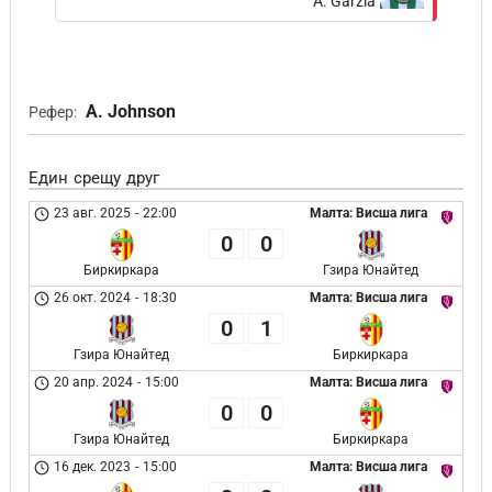
A. Garzia
A. Johnson
Рефер:
Един срещу друг
23 авг. 2025
-
22:00
Малта: Висша лига
0
0
Биркиркара
Гзира Юнайтед
26 окт. 2024
-
18:30
Малта: Висша лига
0
1
Гзира Юнайтед
Биркиркара
20 апр. 2024
-
15:00
Малта: Висша лига
0
0
Гзира Юнайтед
Биркиркара
16 дек. 2023
-
15:00
Малта: Висша лига