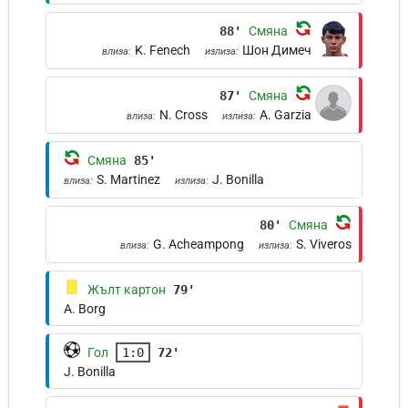
88'
Смяна
K. Fenech
Шон Димеч
влиза:
излиза:
87'
Смяна
N. Cross
A. Garzia
влиза:
излиза:
Смяна
85'
S. Martinez
J. Bonilla
влиза:
излиза:
80'
Смяна
G. Acheampong
S. Viveros
влиза:
излиза:
Жълт картон
79'
A. Borg
Гол
1:0
72'
J. Bonilla