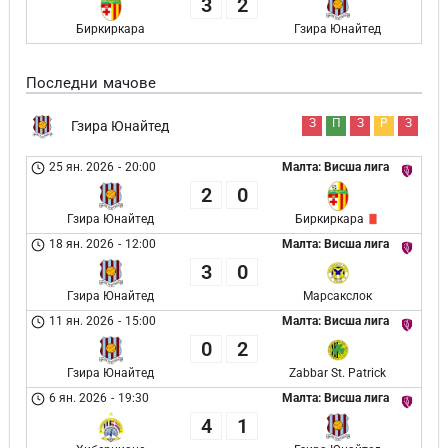
3
2
Биркиркара
Гзира Юнайтед
Последни мачове
З
П
З
Р
З
Гзира Юнайтед
25 ян. 2026
-
20:00
Малта: Висша лига
2
0
Гзира Юнайтед
Биркиркара
18 ян. 2026
-
12:00
Малта: Висша лига
3
0
Гзира Юнайтед
Марсакслок
11 ян. 2026
-
15:00
Малта: Висша лига
0
2
Гзира Юнайтед
Zabbar St. Patrick
6 ян. 2026
-
19:30
Малта: Висша лига
4
1