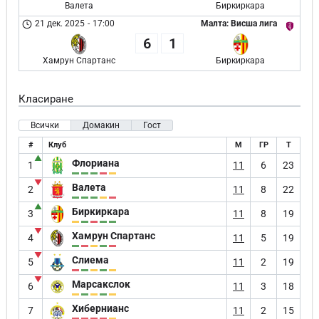
Валета
Биркиркара
21 дек. 2025
-
17:00
Малта: Висша лига
6
1
Хамрун Спартанс
Биркиркара
Класиране
Всички
Домакин
Гост
#
Клуб
М
ГР
Т
▲
Флориана
1
11
6
23
▼
Валета
2
11
8
22
▲
Биркиркара
3
11
8
19
▼
Хамрун Спартанс
4
11
5
19
▼
Слиема
5
11
2
19
▼
Марсакслок
6
11
3
18
Хибернианс
7
11
2
15