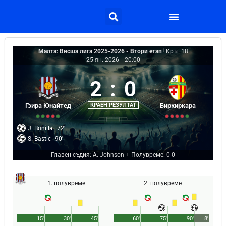
Малта: Висша лига 2025-2026 - Втори етап
|
Кръг 18
25 ян. 2026
-
20:00
2
:
0
Гзира Юнайтед
КРАЕН РЕЗУЛТАТ
Биркиркара
J. Bonilla
72'
S. Bastic
90'
Главен съдия: A. Johnson
Полувреме: 0-0
|
1. полувреме
2. полувреме
15'
30'
45'
60'
75'
90'
8'