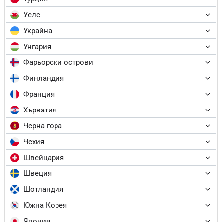
Уелс
Украйна
Унгария
Фарьорски острови
Финландия
Франция
Хърватия
Черна гора
Чехия
Швейцария
Швеция
Шотландия
Южна Корея
Япония