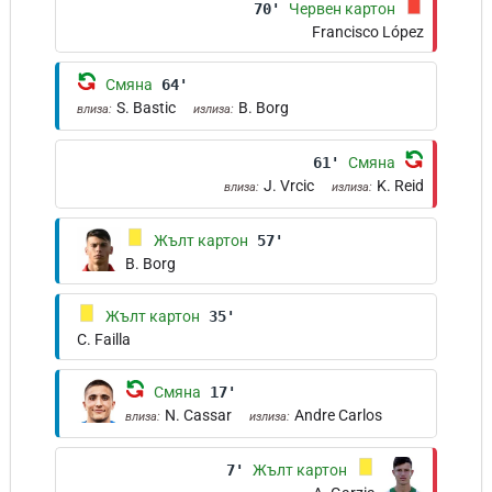
70'
Червен картон
Francisco López
Смяна
64'
S. Bastic
B. Borg
влиза:
излиза:
61'
Смяна
J. Vrcic
K. Reid
влиза:
излиза:
Жълт картон
57'
B. Borg
Жълт картон
35'
C. Failla
Смяна
17'
N. Cassar
Andre Carlos
влиза:
излиза:
7'
Жълт картон