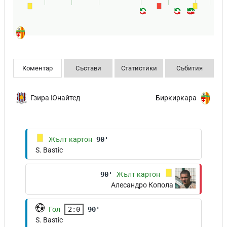
Коментар
Състави
Статистики
Събития
Гзира Юнайтед
Биркиркара
Жълт картон
90'
S. Bastic
90'
Жълт картон
Алесандро Копола
Гол
2:0
90'
S. Bastic