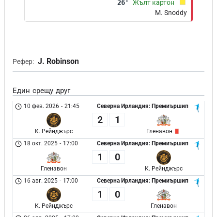
26'
Жълт картон
M. Snoddy
J. Robinson
Рефер:
Един срещу друг
10 фев. 2026
-
21:45
Северна Ирландия: Премиършип
2
1
К. Рейнджърс
Гленавон
18 окт. 2025
-
17:00
Северна Ирландия: Премиършип
1
0
Гленавон
К. Рейнджърс
16 авг. 2025
-
17:00
Северна Ирландия: Премиършип
1
0
К. Рейнджърс
Гленавон