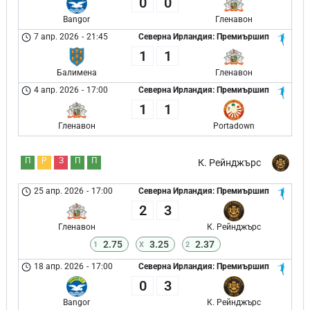
0
0
Bangor
Гленавон
7 апр. 2026
-
21:45
Северна Ирландия: Премиършип
1
1
Балимена
Гленавон
4 апр. 2026
-
17:00
Северна Ирландия: Премиършип
1
1
Гленавон
Portadown
П
Р
З
П
П
К. Рейнджърс
25 апр. 2026
-
17:00
Северна Ирландия: Премиършип
2
3
Гленавон
К. Рейнджърс
2.75
3.25
2.37
1
X
2
18 апр. 2026
-
17:00
Северна Ирландия: Премиършип
0
3
Bangor
К. Рейнджърс