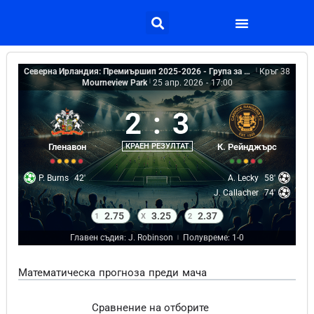
Северна Ирландия: Премиършип 2025-2026 - Група за изпадащи
|
Кръг 38
Mourneview Park
|
25 апр. 2026
-
17:00
2
:
3
Гленавон
КРАЕН РЕЗУЛТАТ
К. Рейнджърс
P. Burns
42'
A. Lecky
58'
J. Callacher
74'
2.75
3.25
2.37
1
X
2
Главен съдия: J. Robinson
Полувреме: 1-0
|
Математическа прогноза преди мача
Сравнение на отборите