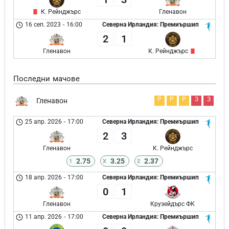
К. Рейнджърс
Гленавон
16 сеп. 2023
-
16:00
Северна Ирландия: Премиършип
2
1
Гленавон
К. Рейнджърс
Последни мачове
Р
Р
Р
З
З
Гленавон
25 апр. 2026
-
17:00
Северна Ирландия: Премиършип
2
3
Гленавон
К. Рейнджърс
2.75
3.25
2.37
1
X
2
18 апр. 2026
-
17:00
Северна Ирландия: Премиършип
0
1
Гленавон
Крузейдърс ФК
11 апр. 2026
-
17:00
Северна Ирландия: Премиършип