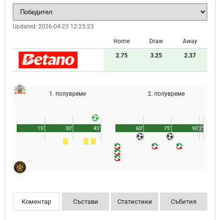
Updated:
2026-04-25 12:25:23
Home
Draw
Away
2.75
3.25
2.37
1. полувреме
2. полувреме
15'
30'
45'
60'
75'
90'
2'
Коментар
Състави
Статистики
Събития