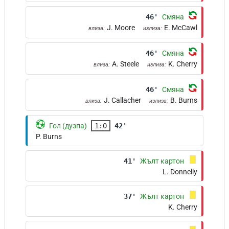
46'
Смяна
J. Moore
E. McCawl
влиза:
излиза:
46'
Смяна
A. Steele
K. Cherry
влиза:
излиза:
46'
Смяна
J. Callacher
B. Burns
влиза:
излиза:
Гол (дузпа)
1:0
42'
P. Burns
41'
Жълт картон
L. Donnelly
37'
Жълт картон
K. Cherry