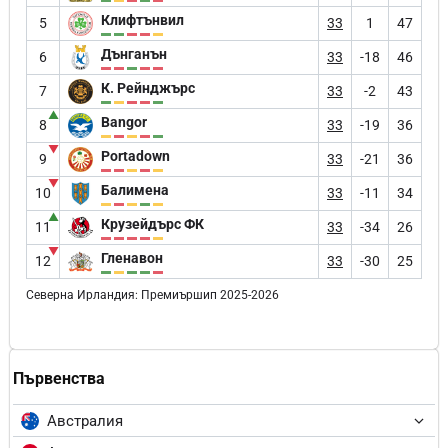
Клифтънвил
5
33
1
47
Дънганън
6
33
-18
46
К. Рейнджърс
7
33
-2
43
▲
Bangor
8
33
-19
36
▼
Portadown
9
33
-21
36
▼
Балимена
10
33
-11
34
▲
Крузейдърс ФК
11
33
-34
26
▼
Гленавон
12
33
-30
25
Северна Ирландия: Премиършип 2025-2026
Първенства
Австралия