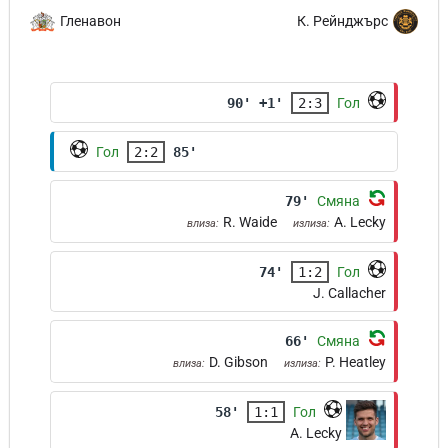
Гленавон
К. Рейнджърс
90' +1'
2:3
Гол
Гол
2:2
85'
79'
Смяна
R. Waide
A. Lecky
влиза:
излиза:
74'
1:2
Гол
J. Callacher
66'
Смяна
D. Gibson
P. Heatley
влиза:
излиза:
58'
1:1
Гол
A. Lecky