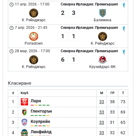
11 апр. 2026
-
17:00
Северна Ирландия: Премиършип
2
3
К. Рейнджърс
Балимена
7 апр. 2026
-
21:45
Северна Ирландия: Премиършип
1
1
Portadown
К. Рейнджърс
28 мар. 2026
-
17:00
Северна Ирландия: Премиършип
6
1
К. Рейнджърс
Крузейдърс ФК
Класиране
#
Клуб
М
ГР
Т
Ларн
1
33
38
73
Гленторън
2
33
33
69
Коулрейн
3
33
31
65
Линфийлд
4
33
32
62