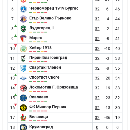
Черноморец 1919 Бургас
6
32
6
46
Етър Велико Търново
7
32
-4
44
▲
Лудогорец II
8
32
-2
41
▲
Марек
9
32
-8
41
▼
Хебър 1918
10
32
-10
40
Пирин Благоевград
11
32
-3
38
Спартак Плевен
12
32
-8
35
▲
Спортист Своге
13
32
-20
34
▼
Локомотив Г. Оряховица
14
32
-19
33
▲
Севлиево
15
32
-23
32
▼
ФК Миньор Перник
16
32
-13
30
Беласица
17
32
-36
19
Крумовград
18
0
0
0