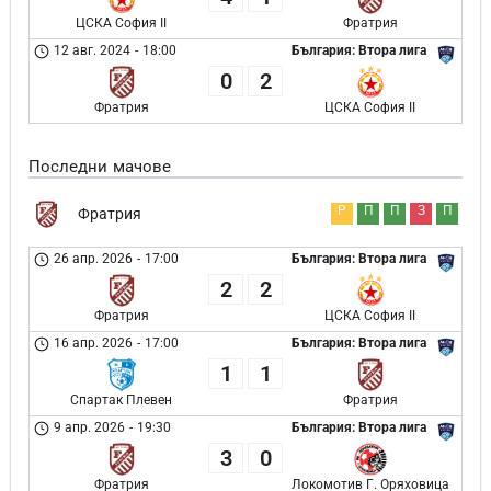
ЦСКА София II
Фратрия
12 авг. 2024
-
18:00
България: Втора лига
0
2
Фратрия
ЦСКА София II
Последни мачове
Р
П
П
З
П
Фратрия
26 апр. 2026
-
17:00
България: Втора лига
2
2
Фратрия
ЦСКА София II
16 апр. 2026
-
17:00
България: Втора лига
1
1
Спартак Плевен
Фратрия
9 апр. 2026
-
19:30
България: Втора лига
3
0
Фратрия
Локомотив Г. Оряховица