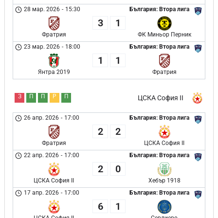
28 мар. 2026
-
15:30
България: Втора лига
3
1
Фратрия
ФК Миньор Перник
23 мар. 2026
-
18:00
България: Втора лига
1
1
Янтра 2019
Фратрия
З
П
П
Р
П
ЦСКА София II
26 апр. 2026
-
17:00
България: Втора лига
2
2
Фратрия
ЦСКА София II
22 апр. 2026
-
17:00
България: Втора лига
2
0
ЦСКА София II
Хебър 1918
17 апр. 2026
-
17:00
България: Втора лига
6
1