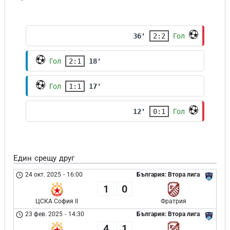
36'
2:2
Гол
Гол
2:1
18'
Гол
1:1
17'
12'
0:1
Гол
Един срещу друг
24 окт. 2025
-
16:00
България: Втора лига
1
0
ЦСКА София II
Фратрия
23 фев. 2025
-
14:30
България: Втора лига
4
1