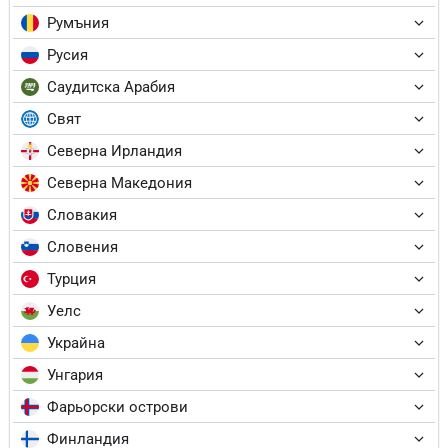
Румъния
Русия
Саудитска Арабия
Свят
Северна Ирландия
Северна Македония
Словакия
Словения
Турция
Уелс
Украйна
Унгария
Фарьорски острови
Финландия