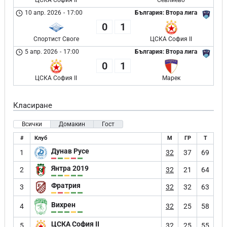
ЦСКА София II
Севлиево
10 апр. 2026
-
17:00
България: Втора лига
0
1
Спортист Своге
ЦСКА София II
5 апр. 2026
-
17:00
България: Втора лига
0
1
ЦСКА София II
Марек
Класиране
Всички
Домакин
Гост
#
Клуб
М
ГР
Т
Дунав Русе
1
32
37
69
Янтра 2019
2
32
21
64
Фратрия
3
32
32
63
Вихрен
4
32
25
58
ЦСКА София II
5
32
25
55