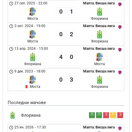
27 сеп. 2025
-
22:00
Малта: Висша лига
0
1
Моста
Флориана
3 окт. 2024
-
19:00
Малта: Висша лига
0
2
Моста
Флориана
13 апр. 2024
-
15:00
Малта: Висша лига
4
0
Флориана
Моста
9 дек. 2023
-
18:00
Малта: Висша лига
0
3
Моста
Флориана
Последни мачове
П
П
З
Р
З
Флориана
25 ян. 2026
-
17:30
Малта: Висша лига