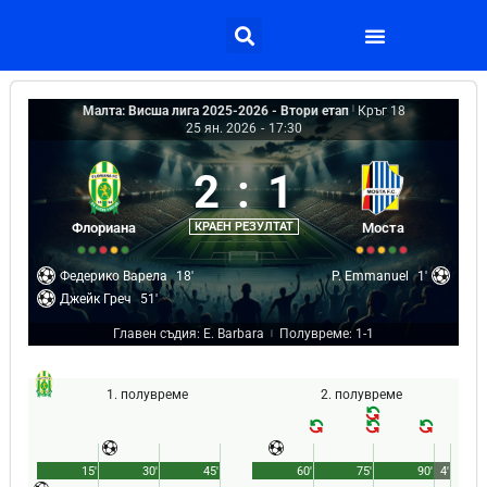
Малта: Висша лига 2025-2026 - Втори етап
|
Кръг 18
25 ян. 2026
-
17:30
2
:
1
Флориана
КРАЕН РЕЗУЛТАТ
Моста
Федерико Варела
18'
P. Emmanuel
1'
Джейк Греч
51'
Главен съдия: E. Barbara
Полувреме: 1-1
|
1. полувреме
2. полувреме
15'
30'
45'
60'
75'
90'
4'