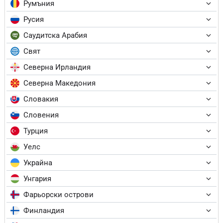
Румъния
Русия
Саудитска Арабия
Свят
Северна Ирландия
Северна Македония
Словакия
Словения
Турция
Уелс
Украйна
Унгария
Фарьорски острови
Финландия