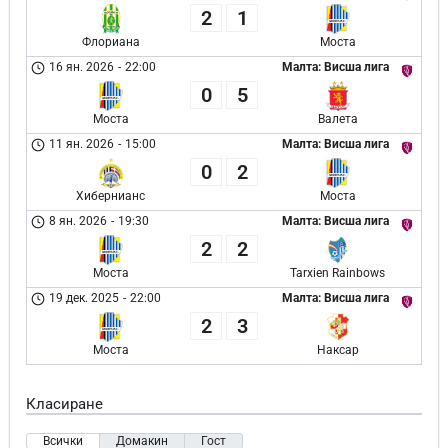
2
1
Флориана
Моста
16 ян. 2026
-
22:00
Малта: Висша лига
0
5
Моста
Валета
11 ян. 2026
-
15:00
Малта: Висша лига
0
2
Хибернианс
Моста
8 ян. 2026
-
19:30
Малта: Висша лига
2
2
Моста
Tarxien Rainbows
19 дек. 2025
-
22:00
Малта: Висша лига
2
3
Моста
Наксар
Класиране
Всички
Домакин
Гост