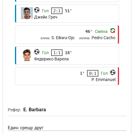
Гол
2:1
51'
Джейк Греч
46'
Смяна
S. Eikwu-Ojo
Pedro Cacho
влиза:
излиза:
Гол
1:1
18'
Федерико Варела
1'
0:1
Гол
P. Emmanuel
E. Barbara
Рефер:
Един срещу друг