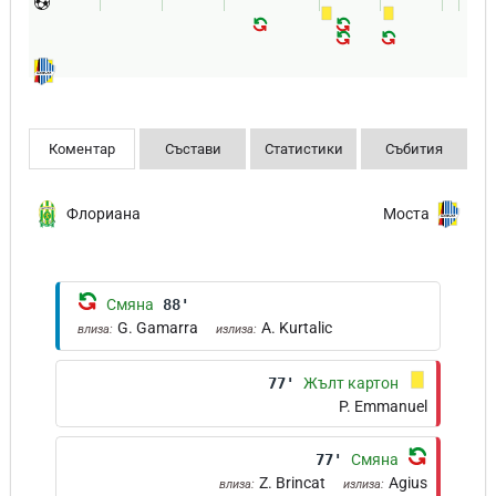
Коментар
Състави
Статистики
Събития
Флориана
Моста
Смяна
88'
G. Gamarra
A. Kurtalic
влиза:
излиза:
77'
Жълт картон
P. Emmanuel
77'
Смяна
Z. Brincat
Agius
влиза:
излиза: