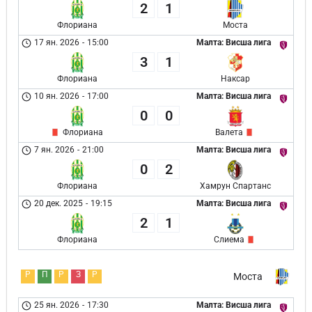
2
1
Флориана
Моста
17 ян. 2026
-
15:00
Малта: Висша лига
3
1
Флориана
Наксар
10 ян. 2026
-
17:00
Малта: Висша лига
0
0
Флориана
Валета
7 ян. 2026
-
21:00
Малта: Висша лига
0
2
Флориана
Хамрун Спартанс
20 дек. 2025
-
19:15
Малта: Висша лига
2
1
Флориана
Слиема
Р
П
Р
З
Р
Моста
25 ян. 2026
-
17:30
Малта: Висша лига