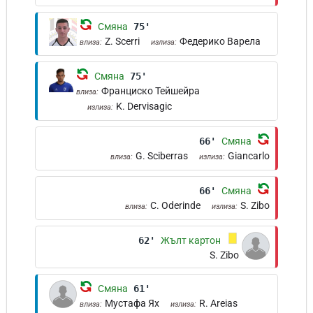
Смяна
75'
Z. Scerri
Федерико Варела
влиза:
излиза:
Смяна
75'
Франциско Тейшейра
влиза:
K. Dervisagic
излиза:
66'
Смяна
G. Sciberras
Giancarlo
влиза:
излиза:
66'
Смяна
C. Oderinde
S. Zibo
влиза:
излиза:
62'
Жълт картон
S. Zibo
Смяна
61'
Мустафа Ях
R. Areias
влиза:
излиза: