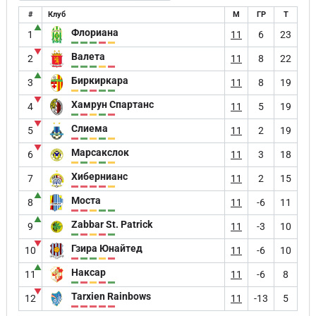
#
Клуб
М
ГР
Т
▲
Флориана
1
11
6
23
▼
Валета
2
11
8
22
▲
Биркиркара
3
11
8
19
▼
Хамрун Спартанс
4
11
5
19
▼
Слиема
5
11
2
19
▼
Марсакслок
6
11
3
18
Хибернианс
7
11
2
15
▲
Моста
8
11
-6
11
▲
Zabbar St. Patrick
9
11
-3
10
▼
Гзира Юнайтед
10
11
-6
10
▲
Наксар
11
11
-6
8
▼
Tarxien Rainbows
12
11
-13
5